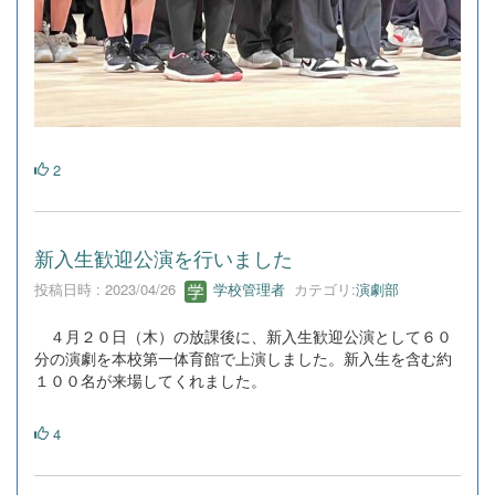
2
新入生歓迎公演を行いました
投稿日時 : 2023/04/26
学校管理者
カテゴリ:
演劇部
４月２０日（木）の放課後に、新入生歓迎公演として６０
分の演劇を本校第一体育館で上演しました。新入生を含む約
１００名が来場してくれました。
4