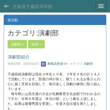
北海道千歳高等学校
Toggl
部活動
カテゴリ:演劇部
演劇部
20件
演劇部紹介
投稿日時 : 2025/04/07
教職員更新-01
カテゴリ:
演劇部
千歳高校演劇部は現在３年生１０名、２年生４名の計１４人
で活動しています。部員の仲が良く、観てくれるお客さんの
心に届く芝居を目指して、毎日楽しく演劇の練習に取り組ん
でいます。
毎年秋には高文連の大会が札幌教育文化会館で行われるの
ですが、令和６年度は「本当の朝」という劇を上演しまし
た。結果は最優秀賞を受賞し、全道大会出場を果たしまし
た。