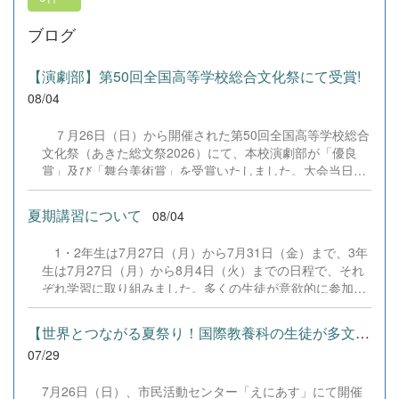
ブログ
【演劇部】第50回全国高等学校総合文化祭にて受賞!
08/04
７月26日（日）から開催された第50回全国高等学校総合
文化祭（あきた総文祭2026）にて、本校演劇部が「優良
賞」及び「舞台美術賞」を受賞いたしました。大会当日
は、本校の部員たちもこれまで積み重ねてきた練習の成果
を存分に発揮し、堂々と舞台に立ちました。緊張感のある
夏期講習について
08/04
全国の舞台において、一人一人が役割を果たし、心を込め
た演技と表現を披露することができました。 また、今回
1・2年生は7月27日（月）から7月31日（金）まで、3年
の全国大会出場にあたり、多大なるご支援・ご協力をいた
生は7月27日（月）から8月4日（火）までの日程で、それ
だきました企業の皆様、ならびに心温まるご寄付や温かい
ぞれ学習に取り組みました。多くの生徒が意欲的に参加
ご声援を寄せてくださった地域の皆様方に、心より感謝申
し、これまでの学習内容の復習や発展的な内容、受験に向
し上げます。皆様からの温かいご支援が部員たちの大きな
けた学習などに真剣に取り組む姿が見られました。夏期講
励みとなり、全国の舞台で最高のパフォーマンスと演技を
【世界とつながる夏祭り！国際教養科の生徒が多文化共生ボランテ...
習で身に付けた学習習慣や知識を、今後の学校生活や学習
届けることができました。今回の経験を糧に、さらに表現
07/29
に生かし、一人一人がさらなる成長につなげてくれること
力に磨きをかけ、今後も活動してまいります。引き続き、
を期待しています。 &nbsp;
本校演劇部への変わらぬご声援をよろしくお願いいたしま
7月26日（日）、市民活動センター「えにあす」にて開催