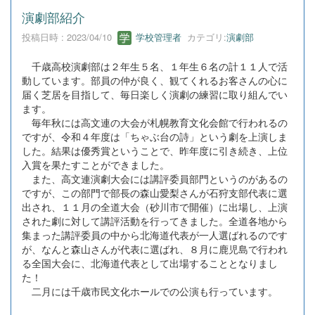
演劇部紹介
投稿日時 : 2023/04/10
学校管理者
カテゴリ:
演劇部
千歳高校演劇部は２年生５名、１年生６名の計１１人で活
動しています。部員の仲が良く、観てくれるお客さんの心に
届く芝居を目指して、毎日楽しく演劇の練習に取り組んでい
ます。
毎年秋には高文連の大会が札幌教育文化会館で行われるの
ですが、令和４年度は「ちゃぶ台の詩」という劇を上演しま
した。結果は優秀賞ということで、昨年度に引き続き、上位
入賞を果たすことができました。
また、高文連演劇大会には講評委員部門というのがあるの
ですが、この部門で部長の森山愛梨さんが石狩支部代表に選
出され、１１月の全道大会（砂川市で開催）に出場し、上演
された劇に対して講評活動を行ってきました。全道各地から
集まった講評委員の中から北海道代表が一人選ばれるのです
が、なんと森山さんが代表に選ばれ、８月に鹿児島で行われ
る全国大会に、北海道代表として出場することとなりまし
た！
二月には千歳市民文化ホールでの公演も行っています。