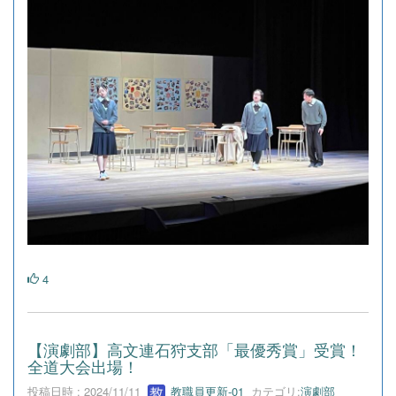
4
【演劇部】高文連石狩支部「最優秀賞」受賞！
全道大会出場！
投稿日時 : 2024/11/11
教職員更新-01
カテゴリ:
演劇部