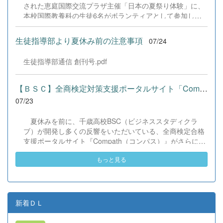
す。 &nbsp;
された恵庭国際交流プラザ主催「日本の夏祭り体験」に、
本校国際教養科の生徒6名がボランティアとして参加しま
した！ 会場にはウクライナ、ネパール、アフガニスタンな
ど多国籍な参加者が集まり、ヨーヨー釣りや綿あめ、盆踊
生徒指導部より夏休み前の注意事項
07/24
りなどを満喫。浴衣姿でイベントを彩った1年生や、経験
を生かして頼もしく場を仕切る3年生など、生徒たちは言
生徒指導部通信 創刊号.pdf
葉や国境を超えて笑顔で交流を深めました。 主催者の方か
らは、「国籍や年齢を問わず笑顔で寄り添い、自分で考え
て動く姿が素晴らしい。異文化理解のマインドが自然と身
【ＢＳＣ】全商検定対策支援ポータルサイト「Compath（コンパス）...
についている」と、賞賛の声をいただきました！ 教室の中
07/23
だけでなく、地域や世界という広いフィールドで本領を発
揮する教養科生たち。多文化共生社会を引っ張る頼もしい
夏休みを前に、千歳高校BSC（ビジネススタディクラ
姿に、誇らしさでいっぱいです。 教養科生、どんどん外へ
ブ）が開発し多くの反響をいただいている、全商検定合格
飛び出そう！ その温かい心と行動力を磨き、世界を笑顔に
支援ポータルサイト『Compath（コンパス）』がさらにバ
する魅力的な人材へ成長していく皆さんを応援していま
ージョンアップいたしました。 今回もユーザーの皆様か
す！
もっと見る
らいただいたアンケートのご意見をもとに、BSC部員のプ
ログラミングチームがデバッグ（不具合修正）から新機能
の実装までを行いました。今回のアップデートでは、ビジ
ネス計算・簿記・ビジネス文書・情報処理・商業経済・財
務分析・ビジネスコミュニケーションなど各ジャンルに及
新着ＤＬ
ぶ計79件の更新プログラムを一挙にリリースしました。
具体的には、各検定問題数の大幅増加をはじめ、英語翻訳