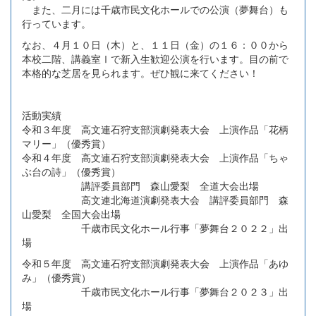
また、二月には千歳市民文化ホールでの公演（夢舞台）も
行っています。
なお、４月１０日（木）と、１１日（金）の１６：００から
本校二階、講義室Ⅰで新入生歓迎公演を行います。目の前で
本格的な芝居を見られます。ぜひ観に来てください！
活動実績
令和３年度 高文連石狩支部演劇発表大会 上演作品「花柄
マリー」（優秀賞）
令和４年度 高文連石狩支部演劇発表大会 上演作品「ちゃ
ぶ台の詩」（優秀賞）
講評委員部門 森山愛梨 全道大会出場
高文連北海道演劇発表大会 講評委員部門 森
山愛梨 全国大会出場
千歳市民文化ホール行事「夢舞台２０２２」出
場
令和５年度 高文連石狩支部演劇発表大会 上演作品「あゆ
み」（優秀賞）
千歳市民文化ホール行事「夢舞台２０２３」出
場