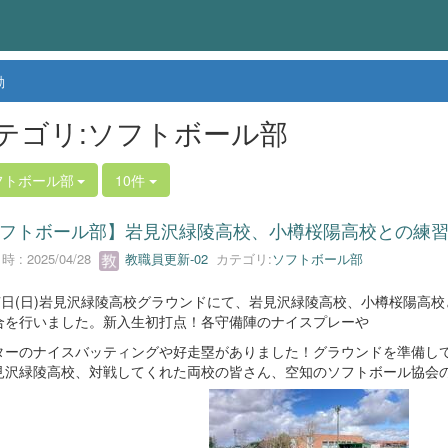
動
テゴリ:ソフトボール部
フトボール部
10件
フトボール部】岩見沢緑陵高校、小樽桜陽高校との練
 : 2025/04/28
教職員更新-02
カテゴリ:
ソフトボール部
27日(日)岩見沢緑陵高校グラウンドにて、岩見沢緑陵高校、小樽桜陽高校
合を行いました。新入生初打点！各守備陣のナイスプレーや
ターのナイスバッティングや好走塁がありました！グラウンドを準備し
見沢緑陵高校、対戦してくれた両校の皆さん、空知のソフトボール協会