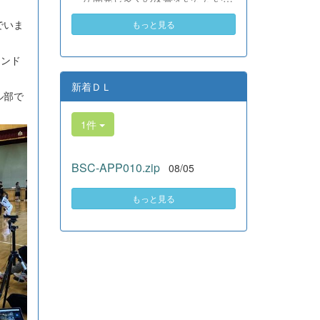
素晴らしい。異文化理解のマイン
いる、全商検定合格支援ポータル
ドが自然と身についている」と、
でいま
もっと見る
サイト『Compath（コンパス）』
賞賛の声をいただきました！ 教室
がさらにバージョンアップいたし
の中だけでなく、地域や世界とい
ました。 今回もユーザーの皆様
う広いフィールドで本領を発揮す
ウンド
からいただいたアンケートのご意
る教養科生たち。多文化共生社会
見をもとに、BSC部員のプログラ
新着ＤＬ
を引っ張る頼もしい姿に、誇らし
ル部で
ミングチームがデバッグ（不具合
さでいっぱいです。 教養科生、ど
修正）から新機能の実装までを行
んどん外へ飛び出そう！ その温か
1件
いました。今回のアップデートで
い心と行動力を磨き、世界を笑顔
は、ビジネス計算・簿記・ビジネ
にする魅力的な人材へ成長してい
ス文書・情報処理・商業経済・財
く皆さんを応援しています！
BSC-APP010.zip
08/05
務分析・ビジネスコミュニケーシ
ョンなど各ジャンルに及ぶ計79件
の更新プログラムを一挙にリリー
もっと見る
スしました。 具体的には、各検
定問題数の大幅増加をはじめ、英
語翻訳機能の追加、フォント拡大
など視認性の改善、SEO対策（タ
グの最適化）によるサイト動作の
快適化を実施しました（SEO対策
は全てのプログラムで更新しまし
た）。今後も生徒たちの技術と発