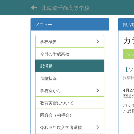
北海道千歳高等学校
メニュー
部活
カ
学校概要
今日の千歳高校
ソ
部活動
【ソ
投稿日時
進路状況
4月
事務室から
習試
教育実習について
バッ
た岩
同窓会（柏望会）
令和９年度入学者選抜