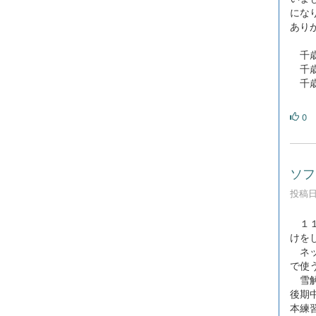
にな
あり
千歳
千歳
千歳
0
ソフ
投稿日時
１１
けを
ネッ
で使
雪解
後期
本練