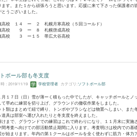
ります。また１から頑張ろうと思います。応援に来て下さった保護者の
がとうございました。
高校 １４ ー ２ 札幌月寒高校（５回コールド）
高校 ９ ー ８ 札幌啓成高校
高校 ３ ー１５ 帯広大谷高校
トボール部も冬支度
 : 2019/11/19
学校管理者
カテゴリ:
ソフトボール部
月１７日（日）雪が薄ーく積もった中でしたが、キャッチボールとノ
して早めに練習を切り上げ、グラウンドの撤収作業をしました。
ト類はまとめて紐で縛り、トンボやブラシなどは物置へしまい、また
う道具は部室へ運び入れたりと冬支度を終えました。
けまで、グラウンドでの練習はこれで終わりになり、１１月末に実施
中間考査へ向けての部活動禁止期間に入ります。考査明けは校内での基
習が始まります。年内の第１クールはボールを全く使わずに筋力・体力