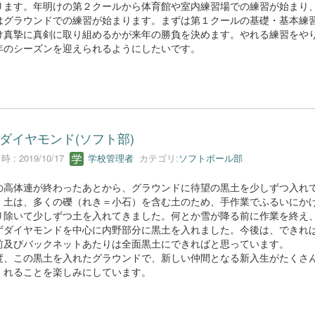
ります。年明けの第２クールから体育館や室内練習場での練習が始まり
はグラウンドでの練習が始まります。まずは第１クールの基礎・基本練
け真摯に真剣に取り組めるかが来年の勝負を決めます。やれる練習をや
年のシーズンを迎えられるようにしたいです。
ダイヤモンド(ソフト部)
 : 2019/10/17
学校管理者
カテゴリ:
ソフトボール部
の高体連が終わったあとから、グラウンドに待望の黒土を少しずつ入れ
。土は、多くの礫（れき＝小石）を含む土のため、手作業でふるいにか
り除いて少しずつ土を入れてきました。何とか雪が降る前に作業を終え
ずダイヤモンドを中心に内野部分に黒土を入れました。今後は、できれ
前及びバックネットあたりは全面黒土にできればと思っています。
度、この黒土を入れたグラウンドで、新しい仲間となる新入生がたくさ
くれることを楽しみにしています。