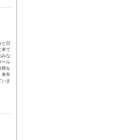
会と日
に来て
のみな
ボール
目標を
。来年
ていま