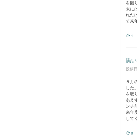
を図
末に
れだ
て来
1
黒い
投稿日時
５月
した
を取
あえ
ンチ
来年
して
0