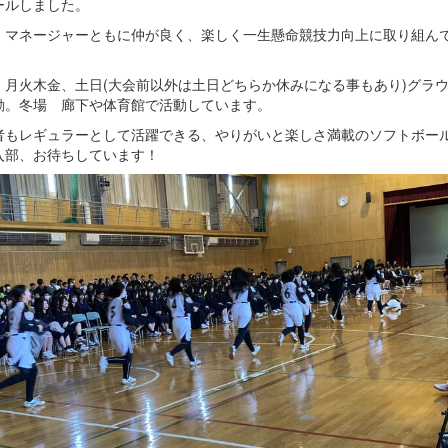
ールしました。
・マネージャーともに仲が良く、楽しく一生懸命競技力向上に取り組ん
 月火木金、土日(大会前以外は土日どちらか休みになる事もあり)グラ
動。冬場 廊下や体育館で活動しています。
者もレギュラーとして活躍できる、やりがいと楽しさ満載のソフトボー
入部、お待ちしています！