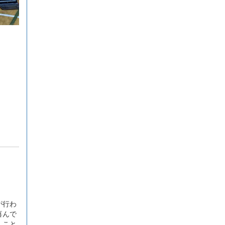
想力でより学びやすいサイトへと
進化させてまいりますので、検定
合格に向けぜひ新しくなった
『Compath（コンパス）』をご活
用ください。 全商検定対策支援ポ
ータルサイト「Compath（コンパ
ス）」 ■ 生徒アンケートにご協力
いただいた学校（11校）北海道滝
川西高等学校／北...
が行わ
喜んで
くこと