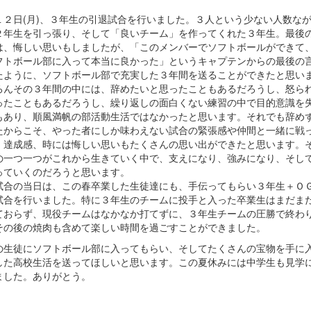
１２日(月)、３年生の引退試合を行いました。３人という少ない人数な
２年生を引っ張り、そして「良いチーム」を作ってくれた３年生。最後
は、悔しい思いもしましたが、「このメンバーでソフトボールができて
フトボール部に入って本当に良かった」というキャプテンからの最後の
たように、ソフトボール部で充実した３年間を送ることができたと思い
ろんその３年間の中には、辞めたいと思ったこともあるだろうし、怒ら
ったこともあるだろうし、繰り返しの面白くない練習の中で目的意識を
もあり、順風満帆の部活動生活ではなかったと思います。それでも辞め
たからこそ、やった者にしか味わえない試合の緊張感や仲間と一緒に戦
・達成感、時には悔しい思いもたくさんの思い出ができたと思います。
の一つ一つがこれから生きていく中で、支えになり、強みになり、そし
っていくのだろうと思います。
試合の当日は、この春卒業した生徒達にも、手伝ってもらい３年生＋Ｏ
試合を行いました。特に３年生のチームに投手と入った卒業生はまだま
ておらず、現役チームはなかなか打てずに、３年生チームの圧勝で終わ
その後の焼肉も含めて楽しい時間を過ごすことができました。
の生徒にソフトボール部に入ってもらい、そしてたくさんの宝物を手に
した高校生活を送ってほしいと思います。この夏休みには中学生も見学
ました。ありがとう。