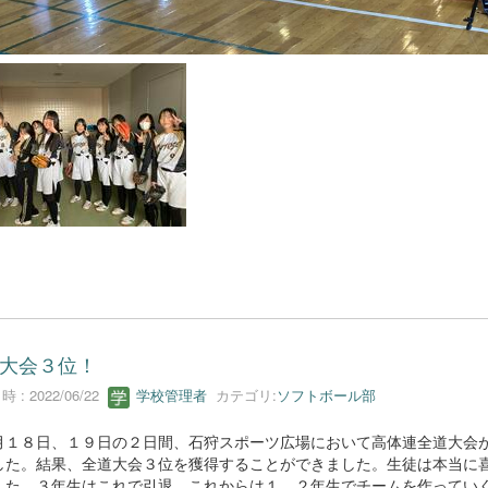
大会３位！
 : 2022/06/22
学校管理者
カテゴリ:
ソフトボール部
１８日、１９日の２日間、石狩スポーツ広場において高体連全道大会
した。結果、全道大会３位を獲得することができました。生徒は本当に
した。３年生はこれで引退、これからは１，２年生でチームを作ってい