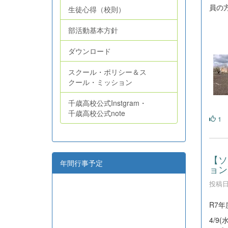
員の
生徒心得（校則）
部活動基本方針
ダウンロード
スクール・ポリシー＆ス
クール・ミッション
千歳高校公式Instgram・
千歳高校公式note
1
【ソ
年間行事予定
ョン
投稿日時
R7
4/