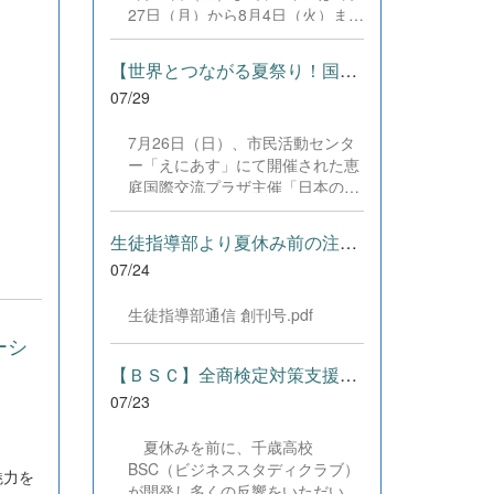
した。緊張感のある全国の舞台に
27日（月）から8月4日（火）まで
おいて、一人一人が役割を果た
の日程で、それぞれ学習に取り組
し、心を込めた演技と表現を披露
みました。多くの生徒が意欲的に
することができました。 また、
【世界とつながる夏祭り！国際教養科の生徒が多文化共生ボランテ...
参加し、これまでの学習内容の復
今回の全国大会出場にあたり、多
07/29
習や発展的な内容、受験に向けた
大なるご支援・ご協力をいただき
学習などに真剣に取り組む姿が見
ました企業の皆様、ならびに心温
7月26日（日）、市民活動センタ
られました。夏期講習で身に付け
まるご寄付や温かいご声援を寄せ
ー「えにあす」にて開催された恵
た学習習慣や知識を、今後の学校
てくださった地域の皆様方に、心
庭国際交流プラザ主催「日本の夏
生活や学習に生かし、一人一人が
より感謝申し上げます。皆様から
祭り体験」に、本校国際教養科の
さらなる成長につなげてくれるこ
の温かいご支援が部員たちの大き
生徒6名がボランティアとして参
とを期待しています。 &nbsp;
生徒指導部より夏休み前の注意事項
な励みとなり、全国の舞台で最高
加しました！ 会場にはウクライ
のパフォーマンスと演技を届ける
07/24
ナ、ネパール、アフガニスタンな
ことができました。今回の経験を
ど多国籍な参加者が集まり、ヨー
糧に、さらに表現力に磨きをか
生徒指導部通信 創刊号.pdf
ヨー釣りや綿あめ、盆踊りなどを
け、今後も活動してまいります。
満喫。浴衣姿でイベントを彩った
ーシ
引き続き、本校演劇部への変わら
1年生や、経験を生かして頼もし
【ＢＳＣ】全商検定対策支援ポータルサイト「Compath（コンパス）...
ぬご声援をよろしくお願いいたし
く場を仕切る3年生など、生徒た
ます。 &nbsp;
07/23
ちは言葉や国境を超えて笑顔で交
流を深めました。 主催者の方から
夏休みを前に、千歳高校
は、「国籍や年齢を問わず笑顔で
BSC（ビジネススタディクラブ）
寄り添い、自分で考えて動く姿が
魅力を
が開発し多くの反響をいただいて