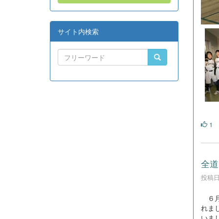
サイト内検索
1
全道
投稿日時
６月
れま
いま