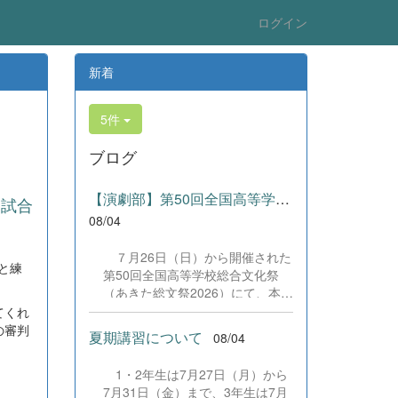
ログイン
新着
5件
ブログ
【演劇部】第50回全国高等学校総合文化祭にて受賞!
習試合
08/04
７月26日（日）から開催された
と練
第50回全国高等学校総合文化祭
（あきた総文祭2026）にて、本校
演劇部が「優良賞」及び「舞台美
てくれ
術賞」を受賞いたしました。大会
の審判
夏期講習について
08/04
当日は、本校の部員たちもこれま
で積み重ねてきた練習の成果を存
1・2年生は7月27日（月）から
分に発揮し、堂々と舞台に立ちま
7月31日（金）まで、3年生は7月