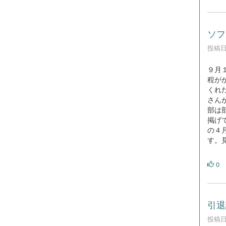
ソフ
投稿日時
９月
程が
くれ
さん
部は
掲げ
の４
す。
0
引退
投稿日時