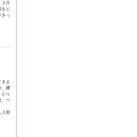
、３月
習をど
りきっ
てきま
け、礫
、とり
ば、ベ
ん入部