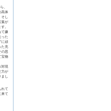
がら、
の高体
、そし
言葉が
ます。
れて嫌
失った
ずに頑
った充
その思
て宝物
Ｇ対現
だ力が
りまし
入れて
に来て