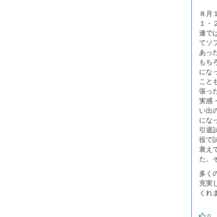
８月
１・
連で
てソ
あっ
もち
にな
こと
張っ
実感
い出
にな
引退
役で
衰え
た。
多く
充実
くれ
0