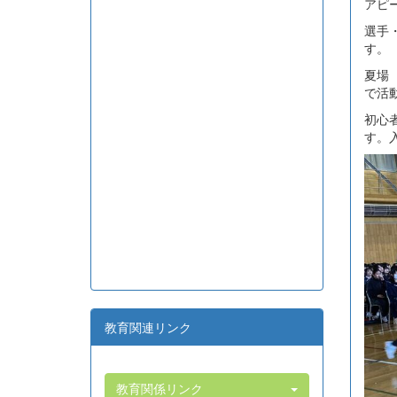
アピ
選手
す。
夏場
で活
初心
す。
教育関連リンク
教育関係リンク