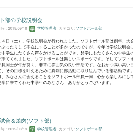
ト部の学校説明会
 : 2019/09/18
学校管理者
カテゴリ:
ソフトボール部
１４日（土）、学校説明会が行われました。ソフトボール部は例年、大
かぶったりして不在にすることが多かったのですが、今年は学校説明会
た中学生にたくさん声をかけることができ、見学にもたくさんの中学生
が来てくれました。ソフトボールは楽しいスポーツです。そしてソフト
部員同士が仲が良く、非常に雰囲気の良い部活です。なおかつ高い高い
て、その目標を叶えるために真剣に部活動に取り組んでいる部活動です
月、みなさんに会えることをソフトボール部員一同、心から楽しみにし
見学に来てくれた中学生のみなさん、ありがとうございます。
試合＆焼肉(ソフト部)
 : 2019/08/19
学校管理者
カテゴリ:
ソフトボール部