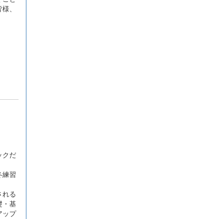
皆様、
ックだ
冬練習
される
礎・基
アップ