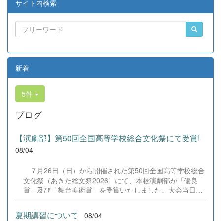
サイト内検索
新着
5件
ブログ
【演劇部】第50回全国高等学校総合文化祭にて受賞!
08/04
７月26日（日）から開催された第50回全国高等学校総合
文化祭（あきた総文祭2026）にて、本校演劇部が「優良
賞」及び「舞台美術賞」を受賞いたしました。大会当日
は、本校の部員たちもこれまで積み重ねてきた練習の成果
を存分に発揮し、堂々と舞台に立ちました。緊張感のある
夏期講習について
08/04
全国の舞台において、一人一人が役割を果たし、心を込め