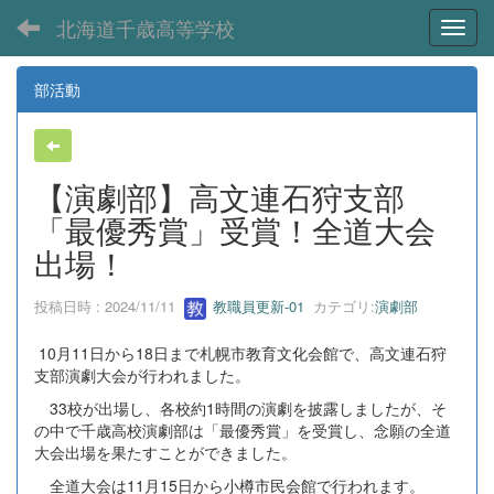
北海道千歳高等学校
Toggl
部活動
【演劇部】高文連石狩支部
「最優秀賞」受賞！全道大会
出場！
投稿日時 : 2024/11/11
教職員更新-01
カテゴリ:
演劇部
10月11日から18日まで札幌市教育文化会館で、高文連石狩
支部演劇大会が行われました。
33校が出場し、各校約1時間の演劇を披露しましたが、そ
の中で千歳高校演劇部は「最優秀賞」を受賞し、念願の全道
大会出場を果たすことができました。
全道大会は11月15日から小樽市民会館で行われます。