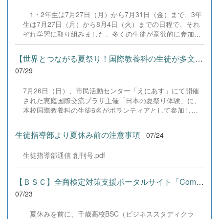
た演技と表現を披露することができました。 また、今回
1・2年生は7月27日（月）から7月31日（金）まで、3年
の全国大会出場にあたり、多大なるご支援・ご協力をいた
生は7月27日（月）から8月4日（火）までの日程で、それ
だきました企業の皆様、ならびに心温まるご寄付や温かい
ぞれ学習に取り組みました。多くの生徒が意欲的に参加
ご声援を寄せてくださった地域の皆様方に、心より感謝申
し、これまでの学習内容の復習や発展的な内容、受験に向
し上げます。皆様からの温かいご支援が部員たちの大きな
けた学習などに真剣に取り組む姿が見られました。夏期講
励みとなり、全国の舞台で最高のパフォーマンスと演技を
【世界とつながる夏祭り！国際教養科の生徒が多文化共生ボランテ...
習で身に付けた学習習慣や知識を、今後の学校生活や学習
届けることができました。今回の経験を糧に、さらに表現
07/29
に生かし、一人一人がさらなる成長につなげてくれること
力に磨きをかけ、今後も活動してまいります。引き続き、
を期待しています。 &nbsp;
本校演劇部への変わらぬご声援をよろしくお願いいたしま
7月26日（日）、市民活動センター「えにあす」にて開催
す。 &nbsp;
された恵庭国際交流プラザ主催「日本の夏祭り体験」に、
本校国際教養科の生徒6名がボランティアとして参加しま
した！ 会場にはウクライナ、ネパール、アフガニスタンな
ど多国籍な参加者が集まり、ヨーヨー釣りや綿あめ、盆踊
生徒指導部より夏休み前の注意事項
07/24
りなどを満喫。浴衣姿でイベントを彩った1年生や、経験
を生かして頼もしく場を仕切る3年生など、生徒たちは言
生徒指導部通信 創刊号.pdf
葉や国境を超えて笑顔で交流を深めました。 主催者の方か
らは、「国籍や年齢を問わず笑顔で寄り添い、自分で考え
て動く姿が素晴らしい。異文化理解のマインドが自然と身
【ＢＳＣ】全商検定対策支援ポータルサイト「Compath（コンパス）...
についている」と、賞賛の声をいただきました！ 教室の中
07/23
だけでなく、地域や世界という広いフィールドで本領を発
揮する教養科生たち。多文化共生社会を引っ張る頼もしい
夏休みを前に、千歳高校BSC（ビジネススタディクラ
姿に、誇らしさでいっぱいです。 教養科生、どんどん外へ