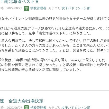
！南北海道ベスト８
 : 2022/06/27
学校管理者
カテゴリ:
女子バドミントン部
女子バドミントン部創部以来の歴史的快挙を女子チームが成し遂げて
。
21日から湿原の風アリーナ釧路で行われた全道高体連大会において、
校に粘り勝ちして、見事「南北海道ベスト８」に輝きました。
道大会初戦では、決して状態は良くなかったですが、昨年の悔しさを
けました。たくさんの方々の支えがあったから、ここまで来たんだとい
持ちを乗せて頑張ることができました。」とは、試合を終えた川村キャ
。
合後は、3年間の部活動の思い出を振り返り、みんなで号泣しました。
高の仲間や後輩に恵まれて楽しかった。」と帰校後、晴れ晴れした表情
最後は後輩達の更なる成長と活躍に期待していました。
連 全道大会出場決定
 : 2022/06/07
学校管理者
カテゴリ:
女子バドミントン部