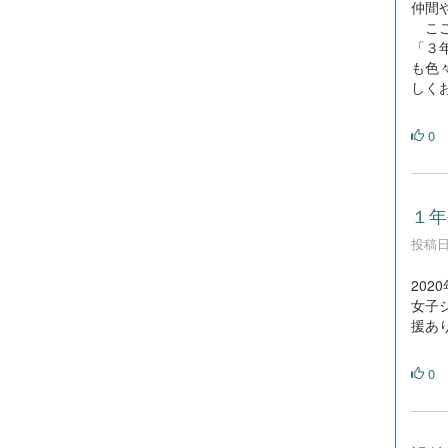
仲間
ここ
「３
も色
しく
0
１年
投稿日時
20
女子
援あ
0