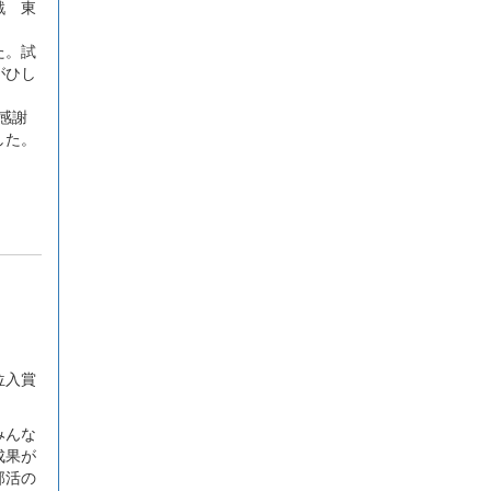
戦 東
た。試
がひし
感謝
した。
位入賞
みんな
成果が
部活の