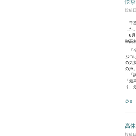
快挙
投稿日時
千高
した
6月
栄高
「全
ぶつ
の気
の声
「試
「最
り、
0
高体
投稿日時