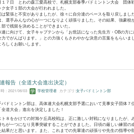
１７日 とわの森三愛高校で、札幌支部春季バドミントン大会 団体
ック女子１部の大会が行われました。
は緊張と不安がありましたが、徐々に自分達のペースを取り戻しまし
は、選手みんなの心が一つになりよく頑張りました。その結果、強豪校
１部で残留を決めることができまいた。
連に向けて、女子キャプテンから「お世話になった先生方・OBの方に
全力でがんばります。」との力強くもさわやかな決意の言葉をもらいま
よろしくお願いします。
連報告（全道大会進出決定）
 : 2021/06/03
学校管理者
カテゴリ:
女子バドミントン部
バドミントン部は、高体連大会札幌支部予選において見事女子団体７
「全道大会」進出を決定しました！
ト８をかけての対旭ケ丘高校戦は、正に激しい対戦になりましたが、
持ちが一つになり見事突破することができました。日頃の厳しい練習の
た結果だと思います。また、これまでの先輩達の頑張りや先生の指導や