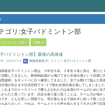
動
テゴリ:女子バドミントン部
子バドミントン部
10件
子バドミントン部】最後の高体連
 : 2024/07/10
教職員更新-01
カテゴリ:
女子バドミントン部
高校女子バドミントン部は、３年生６名、２年生３名に加え、新たに
で活動してきました。新体制結成から掲げてきた全道出場という目標に
報恩謝徳」をモットーに日々練習してきました。全てを懸けて臨んだ高
道出場が決まる９位決定戦で３−２で敗れ全道出場を逃してしまいました
、これまでのトーナメントで勝ち上がれたのは全員がチームのために全
たからだと思っています。試合を振り返り思うことは、チーム力が強か
点です。どんな苦しい局面でも、羽が落ちるまで諦めずに粘って取った
つもありました。それは、チームメイトが声を枯らすまで大きな声で応