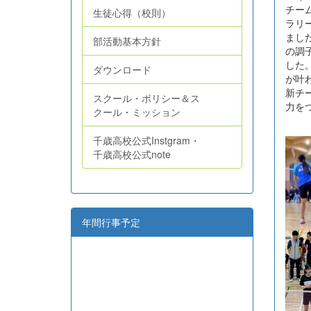
チー
生徒心得（校則）
ラリ
まし
部活動基本方針
の調
した
ダウンロード
が叶
新チ
スクール・ポリシー＆ス
力を
クール・ミッション
千歳高校公式Instgram・
千歳高校公式note
年間行事予定