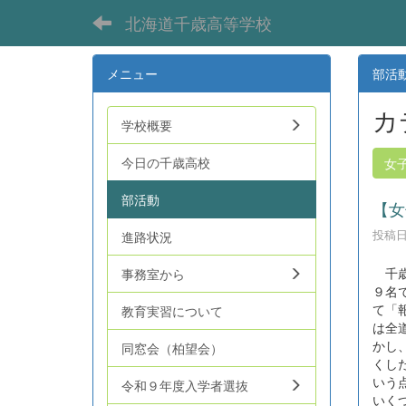
北海道千歳高等学校
メニュー
部活
カ
学校概要
今日の千歳高校
女
部活動
【女
投稿日時
進路状況
千歳
事務室から
９名
て「
教育実習について
は全
かし
同窓会（柏望会）
くし
いう
令和９年度入学者選抜
いく