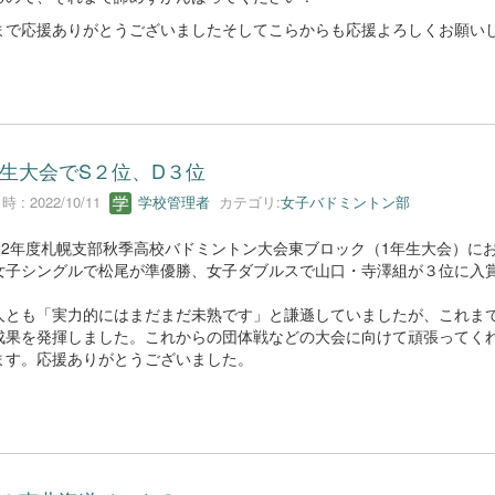
で応援ありがとうございましたそしてこらからも応援よろしくお願い
生大会でS２位、D３位
 : 2022/10/11
学校管理者
カテゴリ:
女子バドミントン部
22年度札幌支部秋季高校バドミントン大会東ブロック（1年生大会）に
女子シングルで松尾が準優勝、女子ダブルスで山口・寺澤組が３位に入
。
とも「実力的にはまだまだ未熟です」と謙遜していましたが、これま
成果を発揮しました。これからの団体戦などの大会に向けて頑張ってく
ます。応援ありがとうございました。