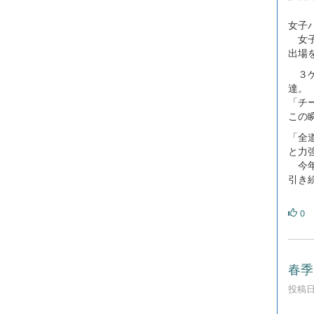
女子
女子
出場
３ゲ
達。
「チ
この
「全
と力
今年
引き
0
春季
投稿日時