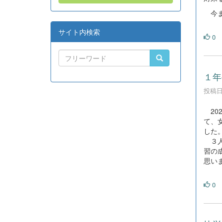
今ま
サイト内検索
0
１年
投稿日時
20
て、
した
３人
習の
思い
0