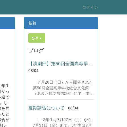
ログイン
新着
5件
ブログ
【演劇部】第50回全国高等学校総合文化祭にて受賞!
08/04
７月26日（日）から開催された
１年生
第50回全国高等学校総合文化祭
向かっ
（あきた総文祭2026）にて、本校
体連で
演劇部が「優良賞」及び「舞台美
。し
術賞」を受賞いたしました。大会
夏期講習について
08/04
力を尽
当日は、本校の部員たちもこれま
ったと
で積み重ねてきた練習の成果を存
試合が
1・2年生は7月27日（月）から
分に発揮し、堂々と舞台に立ちま
援し、
7月31日（金）まで、3年生は7月