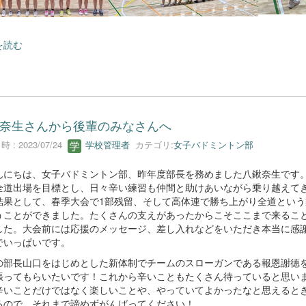
を読む
奈生さんから後輩のみなさんへ
 : 2023/07/24
学校管理者
カテゴリ:
女子バドミントン部
にちは、女子バドミントン部、昨年度部長を務めました八鍬奈生です
全道出場を目標とし、日々辛い練習も仲間と助けあいながら乗り越えて
結果として、春季大会で1部残留、そして高体連で勝ち上がり全道という
うことができました。たくさんの支えがあったからこそここまで来るこ
した。大会前には応援のメッセージ、差し入れなどをいただき本当に感
でいっぱいです。
部長山口をはじめとした新体制でチームのスローガンである報恩謝徳
張ってもらいたいです！これから辛いこともたくさん待っていると思い
辛いことだけではなく楽しいことや、やっていてよかったなと思えると
るので、それまで諦めずがんばってください！