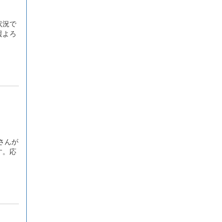
状況で
援よろ
さんが
す。応