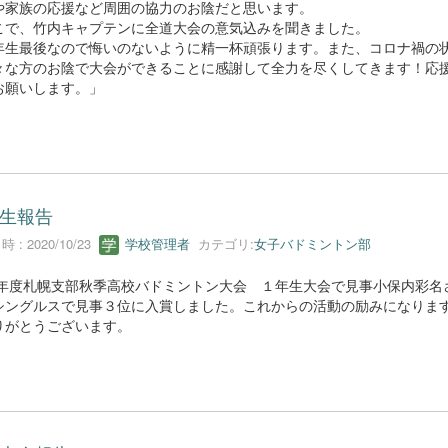
や家族の応援など周囲の協力のお陰だと思います。
で、竹内キャプテンに全道大会の意気込みを聞きました。
年生最後なので悔いのないように精一杯頑張ります。また、コロナ禍の
々な方のお陰で大会ができることに感謝して全力を尽くしてきます！応
お願いします。」
生報告
 : 2020/10/23
学校管理者
カテゴリ:
女子バドミントン部
20年度札幌支部秋季高校バドミントン大会 １年生大会で見事小保内彩名
シングルスで見事３位に入賞しました。これからの活動の励みになりま
りがとうございます。