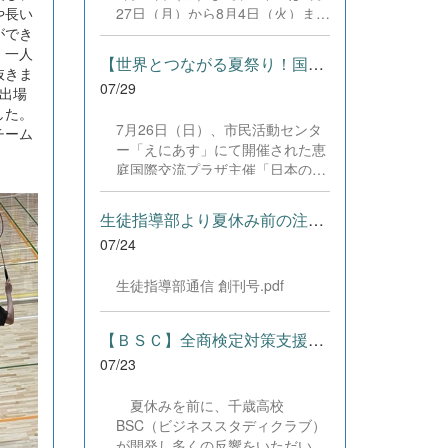
した。緊張感のある全国の舞台に
や長い
27日（月）から8月4日（火）まで
おいて、一人一人が役割を果た
ができ
の日程で、それぞれ学習に取り組
し、心を込めた演技と表現を披露
、一人
みました。多くの生徒が意欲的に
することができました。 また、
【世界とつながる夏祭り！国際教養科の生徒が多文化共生ボランテ...
抜きま
参加し、これまでの学習内容の復
今回の全国大会出場にあたり、多
07/29
出場
習や発展的な内容、受験に向けた
大なるご支援・ご協力をいただき
した。
学習などに真剣に取り組む姿が見
ました企業の皆様、ならびに心温
7月26日（日）、市民活動センタ
チーム
られました。夏期講習で身に付け
まるご寄付や温かいご声援を寄せ
ー「えにあす」にて開催された恵
た学習習慣や知識を、今後の学校
てくださった地域の皆様方に、心
庭国際交流プラザ主催「日本の夏
生活や学習に生かし、一人一人が
より感謝申し上げます。皆様から
祭り体験」に、本校国際教養科の
さらなる成長につなげてくれるこ
の温かいご支援が部員たちの大き
生徒6名がボランティアとして参
とを期待しています。 &nbsp;
生徒指導部より夏休み前の注意事項
な励みとなり、全国の舞台で最高
加しました！ 会場にはウクライ
のパフォーマンスと演技を届ける
07/24
ナ、ネパール、アフガニスタンな
ことができました。今回の経験を
ど多国籍な参加者が集まり、ヨー
糧に、さらに表現力に磨きをか
生徒指導部通信 創刊号.pdf
ヨー釣りや綿あめ、盆踊りなどを
け、今後も活動してまいります。
満喫。浴衣姿でイベントを彩った
引き続き、本校演劇部への変わら
1年生や、経験を生かして頼もし
【ＢＳＣ】全商検定対策支援ポータルサイト「Compath（コンパス）...
ぬご声援をよろしくお願いいたし
く場を仕切る3年生など、生徒た
ます。 &nbsp;
07/23
ちは言葉や国境を超えて笑顔で交
流を深めました。 主催者の方から
夏休みを前に、千歳高校
は、「国籍や年齢を問わず笑顔で
BSC（ビジネススタディクラブ）
寄り添い、自分で考えて動く姿が
が開発し多くの反響をいただいて