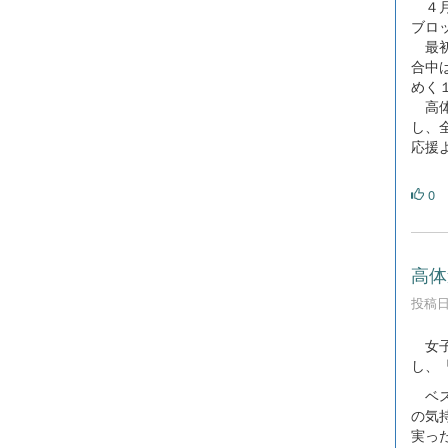
４月
ブロ
最初
合中
めく
高体
し、
応援
0
高体
投稿日時
女子
し、
ベス
の気
実っ