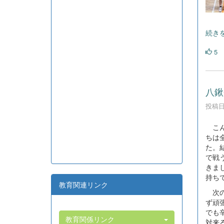
続き
5
八鍬
投稿日時
こん
ちは
た。
で戦
きま
持ち
教育関連リンク
次の
ず頑
でも
教育関係リンク
対来