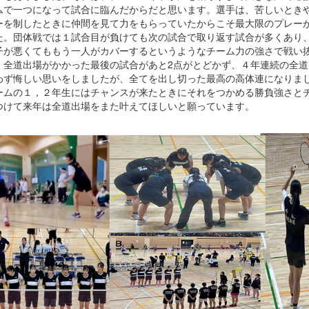
ムで一つになって試合に臨んだからだと思います。選手は、苦しいとき
ーを制したときに仲間を見て力をもらっていたからこそ最大限のプレー
た。団体戦では１試合目が負けても次の試合で取り返す試合が多くあり
子が悪くてももう一人がカバーするというようなチーム力の強さで戦い
。全道出場がかかった最後の試合があと2️点がとどかず、４年連続の全道
わず悔しい思いをしましたが、全てを出し切った最高の高体連になりま
ームの１，２年生にはチャンスが来たときにそれをつかめる勝負強さと
つけて来年は全道出場をまた叶えてほしいと願っています。