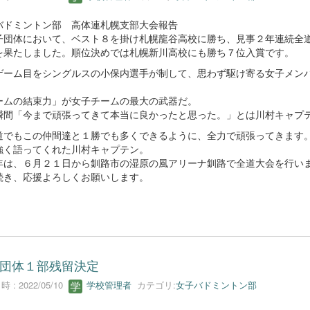
バドミントン部 高体連札幌支部大会報告
団体において、ベスト８を掛け札幌龍谷高校に勝ち、見事２年連続全
を果たしました。順位決めでは札幌新川高校にも勝ち７位入賞です。
ーム目をシングルスの小保内選手が制して、思わず駆け寄る女子メン
ームの結束力」が女子チームの最大の武器だ。
瞬間「今まで頑張ってきて本当に良かったと思った。」とは川村キャプ
道でもこの仲間達と１勝でも多くできるように、全力で頑張ってきます
強く語ってくれた川村キャプテン。
は、６月２１日から釧路市の湿原の風アリーナ釧路で全道大会を行い
続き、応援よろしくお願いします。
団体１部残留決定
 : 2022/05/10
学校管理者
カテゴリ:
女子バドミントン部