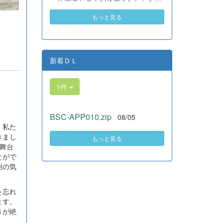
素晴らしい。異文化理解のマイン
いる、全商検定合格支援ポータル
ドが自然と身についている」と、
もっと見る
サイト『Compath（コンパス）』
賞賛の声をいただきました！ 教室
がさらにバージョンアップいたし
の中だけでなく、地域や世界とい
ました。 今回もユーザーの皆様
う広いフィールドで本領を発揮す
からいただいたアンケートのご意
る教養科生たち。多文化共生社会
見をもとに、BSC部員のプログラ
新着ＤＬ
を引っ張る頼もしい姿に、誇らし
ミングチームがデバッグ（不具合
さでいっぱいです。 教養科生、ど
修正）から新機能の実装までを行
んどん外へ飛び出そう！ その温か
1件
いました。今回のアップデートで
い心と行動力を磨き、世界を笑顔
は、ビジネス計算・簿記・ビジネ
にする魅力的な人材へ成長してい
ス文書・情報処理・商業経済・財
く皆さんを応援しています！
BSC-APP010.zip
08/05
務分析・ビジネスコミュニケーシ
。私た
ョンなど各ジャンルに及ぶ計79件
きまし
の更新プログラムを一挙にリリー
もっと見る
舞台
スしました。 具体的には、各検
とがで
定問題数の大幅増加をはじめ、英
謝の気
語翻訳機能の追加、フォント拡大
など視認性の改善、SEO対策（タ
グの最適化）によるサイト動作の
を忘れ
快適化を実施しました（SEO対策
ます。
は全てのプログラムで更新しまし
きが絶
た）。今後も生徒たちの技術と発