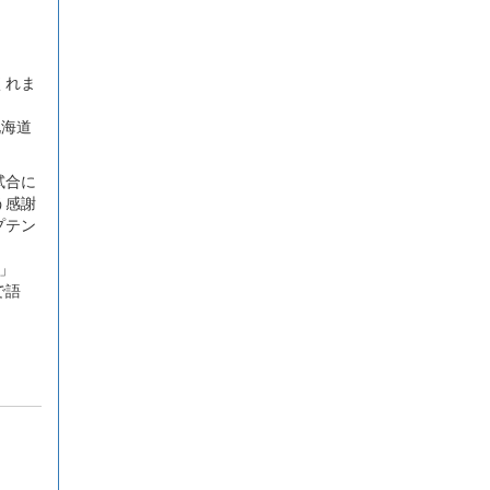
くれま
北海道
試合に
う感謝
プテン
」
で語