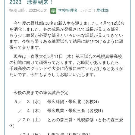
2023 球春到来！
投稿日時 : 2023/05/01
学校管理者
カテゴリ:
野球部
今年度の野球部は8名の新入生を迎えました。4月で12試合
を消化しました。冬の成果が発揮されて成長が見える部分、
もう少し練習が必要な部分といろいろな課題が見えてきてい
ます。今後も限りある練習試合で結果に結びつけるように頑
張って参ります。
現在は、春季大会5月11日（木）第三試合の札幌真栄高校
の初戦に向けて頑張っております。お時間がありましたら、
千歳高校のグランドや大会に応援に来ていただけるとありが
たいです。今年もよろしくお願いいたします。
今後の夏までの練習試合予定
５／ ３（水） 帯広緑陽・帯広北（各校G）
／ ４（木） 帯広農業・帯広三条（各校G）
／２０（土） とわの森三愛・札幌静修（とわの森三愛
G）
／２１（日） 札幌平岸（札幌平岸G）