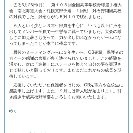
去る6月26日(月） 第１０５回全国高等学校野球選手権大
会 南北海道大会・札幌支部予選 １回戦 対石狩翔陽高校
の対戦でした。残念ながら５対１０で破れました。
６人という少ない３年生部員を中心に、いつも以上に声を
出してメンバー全員で一生懸命に戦っていました。大会の厳
しさに加え暑さもあって、力が出し切れなかったゲームにな
ってしまったことが本当に残念です。
最後のミーティングからは３年生から、OB先輩、保護者の
方々への感謝の言葉が多く述べられていました。この経験を
活かし、次は「進路」にステージを換えて自分の夢を実現さ
せて欲しいと願っております。まだまだこれからの成長を期
待しています。
応援していただいた保護者をはじめ、OB先輩方や在校生に
感謝申し上げます。また、９月には新人戦が始まります。引
き続き千歳高校野球部をよろしくお願いいたします。
0