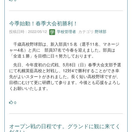
今季始動！春季大会初勝利！
投稿日時 : 2022/05/12
学校管理者
カテゴリ:
野球部
千歳高校野球部は、新入部員1５名（選手11名、マネージ
ャー4名）と共に 部員37名で今春を迎えました。部員は
「全道１勝」を目標に日々努力しております。
先日、今年度初の公式戦、5月8日（日）春季大会支部予選
にて札幌英藍高校と対戦し、12対4で勝利することができ幸
先がよいスタートがきれました。長く短い高校野球ですが、
目標にむけて更に研鑽して参ります。今後とも応援をよろし
くお願いいたします。
0
オープン戦の日程です。グランドに観に来てく
ださい。