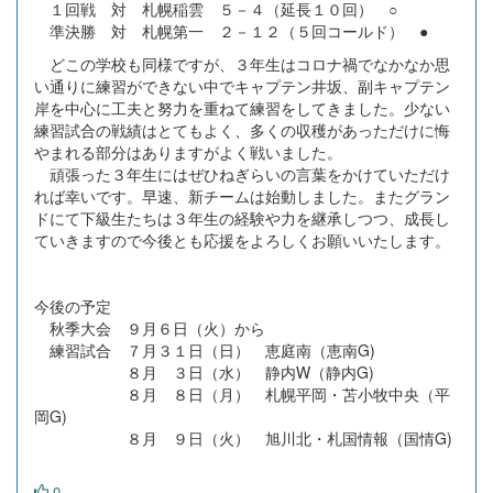
１回戦 対 札幌稲雲 ５－４（延長１０回） ○
準決勝 対 札幌第一 ２－１２（５回コールド） ●
どこの学校も同様ですが、３年生はコロナ禍でなかなか思
い通りに練習ができない中でキャプテン井坂、副キャプテン
岸を中心に工夫と努力を重ねて練習をしてきました。少ない
練習試合の戦績はとてもよく、多くの収穫があっただけに悔
やまれる部分はありますがよく戦いました。
頑張った３年生にはぜひねぎらいの言葉をかけていただけ
れば幸いです。早速、新チームは始動しました。またグラン
ドにて下級生たちは３年生の経験や力を継承しつつ、成長し
ていきますので今後とも応援をよろしくお願いいたします。
今後の予定
秋季大会 ９月６日（火）から
練習試合 ７月３１日（日） 恵庭南（恵南G)
８月 ３日（水） 静内W（静内G)
８月 ８日（月） 札幌平岡・苫小牧中央（平
岡G)
８月 ９日（火） 旭川北・札国情報（国情G)
0