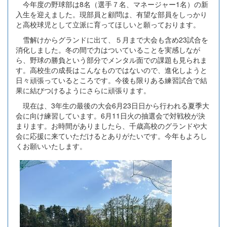
今年度の野球部は8名（選手７名、マネージャー1名）の新
入生を迎えました。現部員と顧問は、有望な部員をしっかり
と高校球児として立派に育ってほしいと願っております。
雪解けからグランドに出て、５月まで大会も含め23試合を
消化しました。冬の間で力はついていることを実感しなが
ら、野球の勝負という部分でメンタル面での課題も見られま
す。高校生の成長はこんなものではないので、進化しようと
日々頑張っているところです。今後も限りある練習試合で結
果に結びつけるようにさらに頑張ります。
現在は、3年生の最後の大会6月23日日から行われる夏季大
会に向け練習しています。6月11日火の抽選会で対戦校が決
まります。お時間がありましたら、千歳高校のグランドや大
会に応援に来ていただけるとありがたいです。今年もよろし
くお願いいたします。