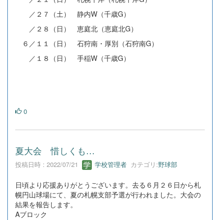
／２７（土） 静内W（千歳G）
／２８（日） 恵庭北（恵庭北G）
６／１１（日） 石狩南・厚別（石狩南G）
／１８（日） 手稲W（千歳G）
0
夏大会 惜しくも…
投稿日時 : 2022/07/21
学校管理者
カテゴリ:
野球部
日頃より応援ありがとうございます。去る６月２６日から札
幌円山球場にて、夏の札幌支部予選が行われました。大会の
結果を報告します。
Aブロック