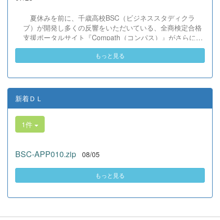
だけでなく、地域や世界という広いフィールドで本領を発
揮する教養科生たち。多文化共生社会を引っ張る頼もしい
夏休みを前に、千歳高校BSC（ビジネススタディクラ
姿に、誇らしさでいっぱいです。 教養科生、どんどん外へ
ブ）が開発し多くの反響をいただいている、全商検定合格
飛び出そう！ その温かい心と行動力を磨き、世界を笑顔に
支援ポータルサイト『Compath（コンパス）』がさらにバ
する魅力的な人材へ成長していく皆さんを応援していま
ージョンアップいたしました。 今回もユーザーの皆様か
す！
もっと見る
らいただいたアンケートのご意見をもとに、BSC部員のプ
ログラミングチームがデバッグ（不具合修正）から新機能
の実装までを行いました。今回のアップデートでは、ビジ
ネス計算・簿記・ビジネス文書・情報処理・商業経済・財
務分析・ビジネスコミュニケーションなど各ジャンルに及
新着ＤＬ
ぶ計79件の更新プログラムを一挙にリリースしました。
具体的には、各検定問題数の大幅増加をはじめ、英語翻訳
1件
機能の追加、フォント拡大など視認性の改善、SEO対策
（タグの最適化）によるサイト動作の快適化を実施しまし
た（SEO対策は全てのプログラムで更新しました）。今後
BSC-APP010.zip
08/05
も生徒たちの技術と発想力でより学びやすいサイトへと進
化させてまいりますので、検定合格に向けぜひ新しくなっ
た『Compath（コンパス）』をご活用ください。 全商検定
もっと見る
対策支援ポータルサイト「Compath（コンパス）」 ■ 生徒
アンケートにご協力いただいた学校（11校）北海道滝川西
高等学校／北...