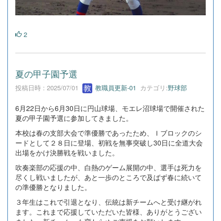
2
夏の甲子園予選
投稿日時 : 2025/07/01
教職員更新-01
カテゴリ:
野球部
6月22日から6月30日に円山球場、モエレ沼球場で開催された
夏の甲子園予選に参加してきました。
本校は春の支部大会で準優勝であったため、Ｉブロックのシ
ードとして２８日に登場、初戦を無事突破し30日に全道大会
出場をかけ決勝戦を戦いました。
吹奏楽部の応援の中、白熱のゲーム展開の中、選手は死力を
尽くし戦いましたが、あと一歩のところで及ばず春に続いて
の準優勝となりました。
３年生はこれで引退となり、伝統は新チームへと受け継がれ
ます。これまで応援していただいた皆様、ありがとうござい