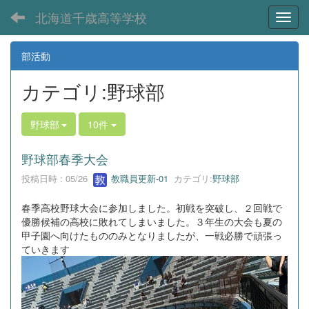
北海道千歳高等学校
Toggl
部活動
カテゴリ:野球部
野球部
10件
野球部春季大会
投稿日時 : 05/26
教職員更新-01
カテゴリ:
野球部
春季高校野球大会に参加しました。初戦を突破し、２回戦で
優勝候補の高校に敗れてしまいました。３年生の大会も夏の
甲子園へ向けたもののみとなりましたが、一戦必勝で頑張っ
ていきます