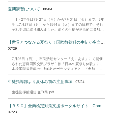
は、本校の部員たちもこれまで積み重ねてきた練習の成果
を存分に発揮し、堂々と舞台に立ちました。緊張感のある
夏期講習について
08/04
全国の舞台において、一人一人が役割を果たし、心を込め
た演技と表現を披露することができました。 また、今回
1・2年生は7月27日（月）から7月31日（金）まで、3年
の全国大会出場にあたり、多大なるご支援・ご協力をいた
生は7月27日（月）から8月4日（火）までの日程で、それ
だきました企業の皆様、ならびに心温まるご寄付や温かい
ぞれ学習に取り組みました。多くの生徒が意欲的に参加
ご声援を寄せてくださった地域の皆様方に、心より感謝申
し、これまでの学習内容の復習や発展的な内容、受験に向
し上げます。皆様からの温かいご支援が部員たちの大きな
けた学習などに真剣に取り組む姿が見られました。夏期講
励みとなり、全国の舞台で最高のパフォーマンスと演技を
【世界とつながる夏祭り！国際教養科の生徒が多文化共生ボランテ...
習で身に付けた学習習慣や知識を、今後の学校生活や学習
届けることができました。今回の経験を糧に、さらに表現
07/29
に生かし、一人一人がさらなる成長につなげてくれること
力に磨きをかけ、今後も活動してまいります。引き続き、
を期待しています。 &nbsp;
本校演劇部への変わらぬご声援をよろしくお願いいたしま
7月26日（日）、市民活動センター「えにあす」にて開催
す。 &nbsp;
された恵庭国際交流プラザ主催「日本の夏祭り体験」に、
本校国際教養科の生徒6名がボランティアとして参加しま
した！ 会場にはウクライナ、ネパール、アフガニスタンな
ど多国籍な参加者が集まり、ヨーヨー釣りや綿あめ、盆踊
生徒指導部より夏休み前の注意事項
07/24
りなどを満喫。浴衣姿でイベントを彩った1年生や、経験
を生かして頼もしく場を仕切る3年生など、生徒たちは言
生徒指導部通信 創刊号.pdf
葉や国境を超えて笑顔で交流を深めました。 主催者の方か
らは、「国籍や年齢を問わず笑顔で寄り添い、自分で考え
て動く姿が素晴らしい。異文化理解のマインドが自然と身
【ＢＳＣ】全商検定対策支援ポータルサイト「Compath（コンパス）...
についている」と、賞賛の声をいただきました！ 教室の中
07/23