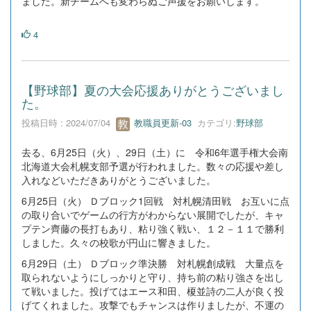
ました。新チームへも変わらぬご声援をお願いします。
4
【野球部】夏の大会応援ありがとうございまし
た。
投稿日時 : 2024/07/04
教職員更新-03
カテゴリ:
野球部
去る、6月25日（火）、29日（土）に 令和6年選手権大会南
北海道大会札幌支部予選が行われました。数々の応援や差し
入れなどいただきありがとうございました。
6月25日（火） Ｄブロック1回戦 対札幌清田戦 お互いに点
の取り合いでゲームの行方がわからない展開でしたが、キャ
プテン齊藤の長打もあり、粘り強く戦い、１２－１１で勝利
しました。久々の校歌が円山に響きました。
6月29日（土） Ｄブロック準決勝 対札幌創成戦 大量点を
取られないようにしっかりと守り、持ち前の粘り強さを出し
て戦いました。投げてはエース和田、榎並詩の二人が良く投
げてくれました。攻撃でもチャンスは作りましたが、不運の