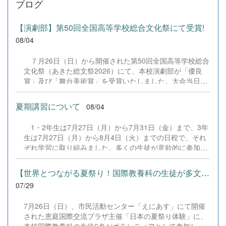
ブログ
【演劇部】第50回全国高等学校総合文化祭にて受賞!
08/04
７月26日（日）から開催された第50回全国高等学校総合
文化祭（あきた総文祭2026）にて、本校演劇部が「優良
賞」及び「舞台美術賞」を受賞いたしました。大会当日
は、本校の部員たちもこれまで積み重ねてきた練習の成果
を存分に発揮し、堂々と舞台に立ちました。緊張感のある
夏期講習について
08/04
全国の舞台において、一人一人が役割を果たし、心を込め
た演技と表現を披露することができました。 また、今回
1・2年生は7月27日（月）から7月31日（金）まで、3年
の全国大会出場にあたり、多大なるご支援・ご協力をいた
生は7月27日（月）から8月4日（火）までの日程で、それ
だきました企業の皆様、ならびに心温まるご寄付や温かい
ぞれ学習に取り組みました。多くの生徒が意欲的に参加
ご声援を寄せてくださった地域の皆様方に、心より感謝申
し、これまでの学習内容の復習や発展的な内容、受験に向
し上げます。皆様からの温かいご支援が部員たちの大きな
けた学習などに真剣に取り組む姿が見られました。夏期講
励みとなり、全国の舞台で最高のパフォーマンスと演技を
【世界とつながる夏祭り！国際教養科の生徒が多文化共生ボランテ...
習で身に付けた学習習慣や知識を、今後の学校生活や学習
届けることができました。今回の経験を糧に、さらに表現
07/29
に生かし、一人一人がさらなる成長につなげてくれること
力に磨きをかけ、今後も活動してまいります。引き続き、
を期待しています。 &nbsp;
本校演劇部への変わらぬご声援をよろしくお願いいたしま
7月26日（日）、市民活動センター「えにあす」にて開催
す。 &nbsp;
された恵庭国際交流プラザ主催「日本の夏祭り体験」に、