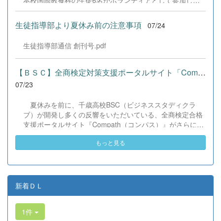
本校国際教養科の生徒6名がボランティアとして参加しま
した！ 会場にはウクライナ、ネパール、アフガニスタンな
ど多国籍な参加者が集まり、ヨーヨー釣りや綿あめ、盆踊
生徒指導部より夏休み前の注意事項
07/24
りなどを満喫。浴衣姿でイベントを彩った1年生や、経験
を生かして頼もしく場を仕切る3年生など、生徒たちは言
生徒指導部通信 創刊号.pdf
葉や国境を超えて笑顔で交流を深めました。 主催者の方か
らは、「国籍や年齢を問わず笑顔で寄り添い、自分で考え
て動く姿が素晴らしい。異文化理解のマインドが自然と身
【ＢＳＣ】全商検定対策支援ポータルサイト「Compath（コンパス）...
についている」と、賞賛の声をいただきました！ 教室の中
07/23
だけでなく、地域や世界という広いフィールドで本領を発
揮する教養科生たち。多文化共生社会を引っ張る頼もしい
夏休みを前に、千歳高校BSC（ビジネススタディクラ
姿に、誇らしさでいっぱいです。 教養科生、どんどん外へ
ブ）が開発し多くの反響をいただいている、全商検定合格
飛び出そう！ その温かい心と行動力を磨き、世界を笑顔に
支援ポータルサイト『Compath（コンパス）』がさらにバ
する魅力的な人材へ成長していく皆さんを応援していま
ージョンアップいたしました。 今回もユーザーの皆様か
す！
もっと見る
らいただいたアンケートのご意見をもとに、BSC部員のプ
ログラミングチームがデバッグ（不具合修正）から新機能
の実装までを行いました。今回のアップデートでは、ビジ
ネス計算・簿記・ビジネス文書・情報処理・商業経済・財
務分析・ビジネスコミュニケーションなど各ジャンルに及
新着ＤＬ
ぶ計79件の更新プログラムを一挙にリリースしました。
具体的には、各検定問題数の大幅増加をはじめ、英語翻訳
1件
機能の追加、フォント拡大など視認性の改善、SEO対策