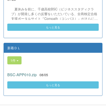
だけでなく、地域や世界という広いフィールドで本領を発
揮する教養科生たち。多文化共生社会を引っ張る頼もしい
夏休みを前に、千歳高校BSC（ビジネススタディクラ
姿に、誇らしさでいっぱいです。 教養科生、どんどん外へ
ブ）が開発し多くの反響をいただいている、全商検定合格
飛び出そう！ その温かい心と行動力を磨き、世界を笑顔に
支援ポータルサイト『Compath（コンパス）』がさらにバ
する魅力的な人材へ成長していく皆さんを応援していま
ージョンアップいたしました。 今回もユーザーの皆様か
す！
もっと見る
らいただいたアンケートのご意見をもとに、BSC部員のプ
ログラミングチームがデバッグ（不具合修正）から新機能
の実装までを行いました。今回のアップデートでは、ビジ
ネス計算・簿記・ビジネス文書・情報処理・商業経済・財
務分析・ビジネスコミュニケーションなど各ジャンルに及
新着ＤＬ
ぶ計79件の更新プログラムを一挙にリリースしました。
具体的には、各検定問題数の大幅増加をはじめ、英語翻訳
1件
機能の追加、フォント拡大など視認性の改善、SEO対策
（タグの最適化）によるサイト動作の快適化を実施しまし
た（SEO対策は全てのプログラムで更新しました）。今後
BSC-APP010.zip
08/05
も生徒たちの技術と発想力でより学びやすいサイトへと進
化させてまいりますので、検定合格に向けぜひ新しくなっ
た『Compath（コンパス）』をご活用ください。 全商検定
もっと見る
対策支援ポータルサイト「Compath（コンパス）」 ■ 生徒
アンケートにご協力いただいた学校（11校）北海道滝川西
高等学校／北...