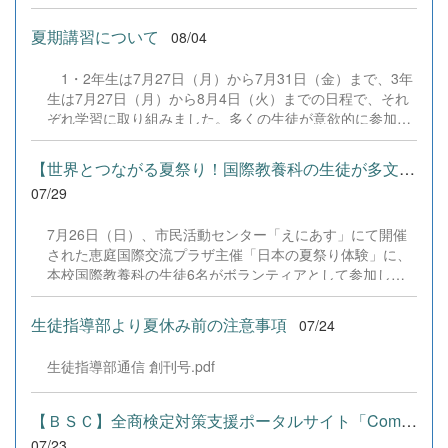
は、本校の部員たちもこれまで積み重ねてきた練習の成果
を存分に発揮し、堂々と舞台に立ちました。緊張感のある
夏期講習について
08/04
全国の舞台において、一人一人が役割を果たし、心を込め
た演技と表現を披露することができました。 また、今回
1・2年生は7月27日（月）から7月31日（金）まで、3年
の全国大会出場にあたり、多大なるご支援・ご協力をいた
生は7月27日（月）から8月4日（火）までの日程で、それ
だきました企業の皆様、ならびに心温まるご寄付や温かい
ぞれ学習に取り組みました。多くの生徒が意欲的に参加
ご声援を寄せてくださった地域の皆様方に、心より感謝申
し、これまでの学習内容の復習や発展的な内容、受験に向
し上げます。皆様からの温かいご支援が部員たちの大きな
けた学習などに真剣に取り組む姿が見られました。夏期講
励みとなり、全国の舞台で最高のパフォーマンスと演技を
【世界とつながる夏祭り！国際教養科の生徒が多文化共生ボランテ...
習で身に付けた学習習慣や知識を、今後の学校生活や学習
届けることができました。今回の経験を糧に、さらに表現
07/29
に生かし、一人一人がさらなる成長につなげてくれること
力に磨きをかけ、今後も活動してまいります。引き続き、
を期待しています。 &nbsp;
本校演劇部への変わらぬご声援をよろしくお願いいたしま
7月26日（日）、市民活動センター「えにあす」にて開催
す。 &nbsp;
された恵庭国際交流プラザ主催「日本の夏祭り体験」に、
本校国際教養科の生徒6名がボランティアとして参加しま
した！ 会場にはウクライナ、ネパール、アフガニスタンな
ど多国籍な参加者が集まり、ヨーヨー釣りや綿あめ、盆踊
生徒指導部より夏休み前の注意事項
07/24
りなどを満喫。浴衣姿でイベントを彩った1年生や、経験
を生かして頼もしく場を仕切る3年生など、生徒たちは言
生徒指導部通信 創刊号.pdf
葉や国境を超えて笑顔で交流を深めました。 主催者の方か
らは、「国籍や年齢を問わず笑顔で寄り添い、自分で考え
て動く姿が素晴らしい。異文化理解のマインドが自然と身
【ＢＳＣ】全商検定対策支援ポータルサイト「Compath（コンパス）...
についている」と、賞賛の声をいただきました！ 教室の中
07/23