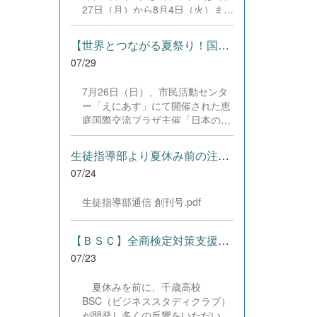
した。緊張感のある全国の舞台に
27日（月）から8月4日（火）まで
おいて、一人一人が役割を果た
の日程で、それぞれ学習に取り組
し、心を込めた演技と表現を披露
みました。多くの生徒が意欲的に
することができました。 また、
【世界とつながる夏祭り！国際教養科の生徒が多文化共生ボランテ...
参加し、これまでの学習内容の復
今回の全国大会出場にあたり、多
07/29
習や発展的な内容、受験に向けた
大なるご支援・ご協力をいただき
学習などに真剣に取り組む姿が見
ました企業の皆様、ならびに心温
7月26日（日）、市民活動センタ
られました。夏期講習で身に付け
まるご寄付や温かいご声援を寄せ
ー「えにあす」にて開催された恵
た学習習慣や知識を、今後の学校
てくださった地域の皆様方に、心
庭国際交流プラザ主催「日本の夏
生活や学習に生かし、一人一人が
より感謝申し上げます。皆様から
祭り体験」に、本校国際教養科の
さらなる成長につなげてくれるこ
の温かいご支援が部員たちの大き
生徒6名がボランティアとして参
とを期待しています。 &nbsp;
生徒指導部より夏休み前の注意事項
な励みとなり、全国の舞台で最高
加しました！ 会場にはウクライ
のパフォーマンスと演技を届ける
07/24
ナ、ネパール、アフガニスタンな
ことができました。今回の経験を
ど多国籍な参加者が集まり、ヨー
糧に、さらに表現力に磨きをか
生徒指導部通信 創刊号.pdf
ヨー釣りや綿あめ、盆踊りなどを
け、今後も活動してまいります。
満喫。浴衣姿でイベントを彩った
引き続き、本校演劇部への変わら
1年生や、経験を生かして頼もし
【ＢＳＣ】全商検定対策支援ポータルサイト「Compath（コンパス）...
ぬご声援をよろしくお願いいたし
く場を仕切る3年生など、生徒た
ます。 &nbsp;
07/23
ちは言葉や国境を超えて笑顔で交
流を深めました。 主催者の方から
夏休みを前に、千歳高校
は、「国籍や年齢を問わず笑顔で
BSC（ビジネススタディクラブ）
寄り添い、自分で考えて動く姿が
が開発し多くの反響をいただいて