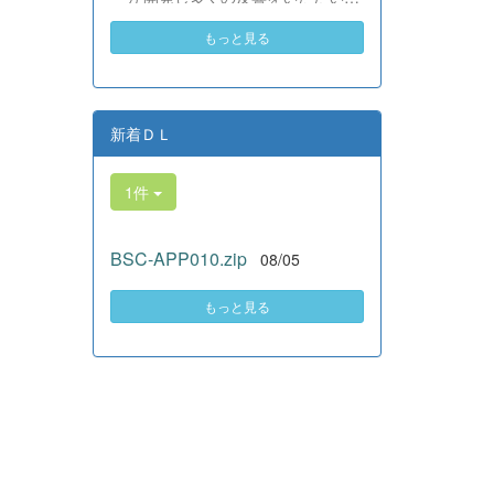
素晴らしい。異文化理解のマイン
いる、全商検定合格支援ポータル
ドが自然と身についている」と、
もっと見る
サイト『Compath（コンパス）』
賞賛の声をいただきました！ 教室
がさらにバージョンアップいたし
の中だけでなく、地域や世界とい
ました。 今回もユーザーの皆様
う広いフィールドで本領を発揮す
からいただいたアンケートのご意
る教養科生たち。多文化共生社会
見をもとに、BSC部員のプログラ
新着ＤＬ
を引っ張る頼もしい姿に、誇らし
ミングチームがデバッグ（不具合
さでいっぱいです。 教養科生、ど
修正）から新機能の実装までを行
んどん外へ飛び出そう！ その温か
1件
いました。今回のアップデートで
い心と行動力を磨き、世界を笑顔
は、ビジネス計算・簿記・ビジネ
にする魅力的な人材へ成長してい
ス文書・情報処理・商業経済・財
く皆さんを応援しています！
BSC-APP010.zip
08/05
務分析・ビジネスコミュニケーシ
ョンなど各ジャンルに及ぶ計79件
の更新プログラムを一挙にリリー
もっと見る
スしました。 具体的には、各検
定問題数の大幅増加をはじめ、英
語翻訳機能の追加、フォント拡大
など視認性の改善、SEO対策（タ
グの最適化）によるサイト動作の
快適化を実施しました（SEO対策
は全てのプログラムで更新しまし
た）。今後も生徒たちの技術と発