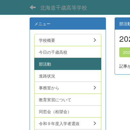
北海道千歳高等学校
メニュー
部活
2
学校概要
今日の千歳高校
20
部活動
記事
進路状況
事務室から
教育実習について
同窓会（柏望会）
令和９年度入学者選抜