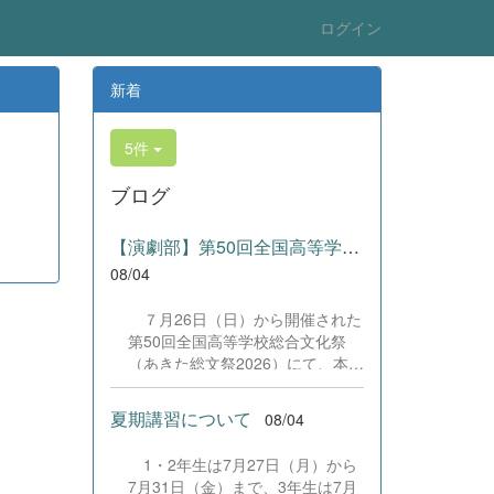
ログイン
新着
5件
ブログ
【演劇部】第50回全国高等学校総合文化祭にて受賞!
08/04
７月26日（日）から開催された
第50回全国高等学校総合文化祭
（あきた総文祭2026）にて、本校
演劇部が「優良賞」及び「舞台美
術賞」を受賞いたしました。大会
夏期講習について
08/04
当日は、本校の部員たちもこれま
で積み重ねてきた練習の成果を存
1・2年生は7月27日（月）から
分に発揮し、堂々と舞台に立ちま
7月31日（金）まで、3年生は7月