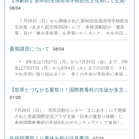
【演劇部】第50回全国高等学校総合文化祭にて受賞!
08/04
７月26日（日）から開催された第50回全国高等学校総合
文化祭（あきた総文祭2026）にて、本校演劇部が「優良
賞」及び「舞台美術賞」を受賞いたしました。大会当日
は、本校の部員たちもこれまで積み重ねてきた練習の成果
を存分に発揮し、堂々と舞台に立ちました。緊張感のある
夏期講習について
08/04
全国の舞台において、一人一人が役割を果たし、心を込め
た演技と表現を披露することができました。 また、今回
1・2年生は7月27日（月）から7月31日（金）まで、3年
の全国大会出場にあたり、多大なるご支援・ご協力をいた
生は7月27日（月）から8月4日（火）までの日程で、それ
だきました企業の皆様、ならびに心温まるご寄付や温かい
ぞれ学習に取り組みました。多くの生徒が意欲的に参加
ご声援を寄せてくださった地域の皆様方に、心より感謝申
し、これまでの学習内容の復習や発展的な内容、受験に向
し上げます。皆様からの温かいご支援が部員たちの大きな
けた学習などに真剣に取り組む姿が見られました。夏期講
励みとなり、全国の舞台で最高のパフォーマンスと演技を
【世界とつながる夏祭り！国際教養科の生徒が多文化共生ボランテ...
習で身に付けた学習習慣や知識を、今後の学校生活や学習
届けることができました。今回の経験を糧に、さらに表現
07/29
に生かし、一人一人がさらなる成長につなげてくれること
力に磨きをかけ、今後も活動してまいります。引き続き、
を期待しています。 &nbsp;
本校演劇部への変わらぬご声援をよろしくお願いいたしま
7月26日（日）、市民活動センター「えにあす」にて開催
す。 &nbsp;
された恵庭国際交流プラザ主催「日本の夏祭り体験」に、
本校国際教養科の生徒6名がボランティアとして参加しま
した！ 会場にはウクライナ、ネパール、アフガニスタンな
ど多国籍な参加者が集まり、ヨーヨー釣りや綿あめ、盆踊
生徒指導部より夏休み前の注意事項
07/24