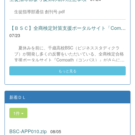
りなどを満喫。浴衣姿でイベントを彩った1年生や、経験
を生かして頼もしく場を仕切る3年生など、生徒たちは言
生徒指導部通信 創刊号.pdf
葉や国境を超えて笑顔で交流を深めました。 主催者の方か
らは、「国籍や年齢を問わず笑顔で寄り添い、自分で考え
て動く姿が素晴らしい。異文化理解のマインドが自然と身
【ＢＳＣ】全商検定対策支援ポータルサイト「Compath（コンパス）...
についている」と、賞賛の声をいただきました！ 教室の中
07/23
だけでなく、地域や世界という広いフィールドで本領を発
揮する教養科生たち。多文化共生社会を引っ張る頼もしい
夏休みを前に、千歳高校BSC（ビジネススタディクラ
姿に、誇らしさでいっぱいです。 教養科生、どんどん外へ
ブ）が開発し多くの反響をいただいている、全商検定合格
飛び出そう！ その温かい心と行動力を磨き、世界を笑顔に
支援ポータルサイト『Compath（コンパス）』がさらにバ
する魅力的な人材へ成長していく皆さんを応援していま
ージョンアップいたしました。 今回もユーザーの皆様か
す！
もっと見る
らいただいたアンケートのご意見をもとに、BSC部員のプ
ログラミングチームがデバッグ（不具合修正）から新機能
の実装までを行いました。今回のアップデートでは、ビジ
ネス計算・簿記・ビジネス文書・情報処理・商業経済・財
務分析・ビジネスコミュニケーションなど各ジャンルに及
新着ＤＬ
ぶ計79件の更新プログラムを一挙にリリースしました。
具体的には、各検定問題数の大幅増加をはじめ、英語翻訳
1件
機能の追加、フォント拡大など視認性の改善、SEO対策
（タグの最適化）によるサイト動作の快適化を実施しまし
た（SEO対策は全てのプログラムで更新しました）。今後
BSC-APP010.zip
08/05
も生徒たちの技術と発想力でより学びやすいサイトへと進