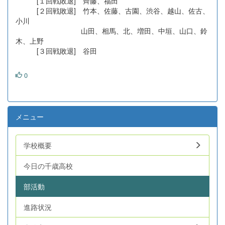
[１回戦敗退] 齊藤、福田
[２回戦敗退] 竹本、佐藤、古園、渋谷、越山、佐古、
小川
山田、相馬、北、増田、中垣、山口、鈴
木、上野
[３回戦敗退] 谷田
0
メニュー
学校概要
今日の千歳高校
部活動
進路状況