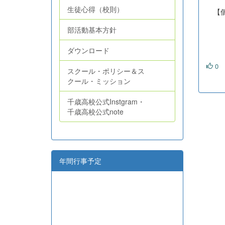
増田
生徒心得（校則）
【個
谷
部活動基本方針
上
増
ダウンロード
0
スクール・ポリシー＆ス
クール・ミッション
千歳高校公式Instgram・
千歳高校公式note
年間行事予定