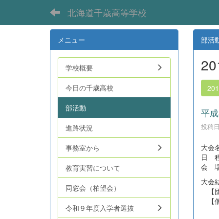
北海道千歳高等学校
メニュー
部活
2
学校概要
今日の千歳高校
20
部活動
平成
投稿日時
進路状況
大会
事務室から
日 程
会 
教育実習について
大会
同窓会（柏望会）
【団
【個
令和９年度入学者選抜
谷田