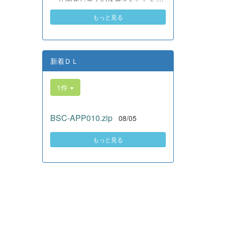
素晴らしい。異文化理解のマイン
いる、全商検定合格支援ポータル
ドが自然と身についている」と、
もっと見る
サイト『Compath（コンパス）』
賞賛の声をいただきました！ 教室
がさらにバージョンアップいたし
の中だけでなく、地域や世界とい
ました。 今回もユーザーの皆様
う広いフィールドで本領を発揮す
からいただいたアンケートのご意
る教養科生たち。多文化共生社会
見をもとに、BSC部員のプログラ
新着ＤＬ
を引っ張る頼もしい姿に、誇らし
ミングチームがデバッグ（不具合
さでいっぱいです。 教養科生、ど
修正）から新機能の実装までを行
んどん外へ飛び出そう！ その温か
1件
いました。今回のアップデートで
い心と行動力を磨き、世界を笑顔
は、ビジネス計算・簿記・ビジネ
にする魅力的な人材へ成長してい
ス文書・情報処理・商業経済・財
く皆さんを応援しています！
BSC-APP010.zip
08/05
務分析・ビジネスコミュニケーシ
ョンなど各ジャンルに及ぶ計79件
の更新プログラムを一挙にリリー
もっと見る
スしました。 具体的には、各検
定問題数の大幅増加をはじめ、英
語翻訳機能の追加、フォント拡大
など視認性の改善、SEO対策（タ
グの最適化）によるサイト動作の
快適化を実施しました（SEO対策
は全てのプログラムで更新しまし
た）。今後も生徒たちの技術と発