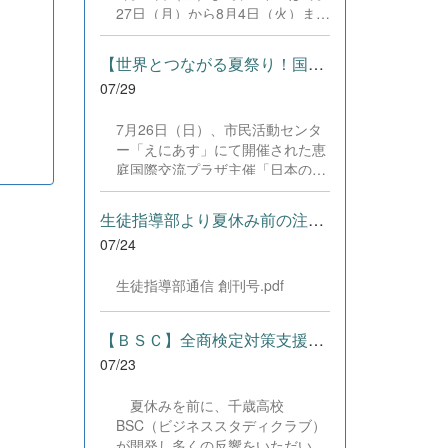
した。緊張感のある全国の舞台に
27日（月）から8月4日（火）まで
おいて、一人一人が役割を果た
の日程で、それぞれ学習に取り組
し、心を込めた演技と表現を披露
みました。多くの生徒が意欲的に
することができました。 また、
【世界とつながる夏祭り！国際教養科の生徒が多文化共生ボランテ...
参加し、これまでの学習内容の復
今回の全国大会出場にあたり、多
07/29
習や発展的な内容、受験に向けた
大なるご支援・ご協力をいただき
学習などに真剣に取り組む姿が見
ました企業の皆様、ならびに心温
7月26日（日）、市民活動センタ
られました。夏期講習で身に付け
まるご寄付や温かいご声援を寄せ
ー「えにあす」にて開催された恵
た学習習慣や知識を、今後の学校
てくださった地域の皆様方に、心
庭国際交流プラザ主催「日本の夏
生活や学習に生かし、一人一人が
より感謝申し上げます。皆様から
祭り体験」に、本校国際教養科の
さらなる成長につなげてくれるこ
の温かいご支援が部員たちの大き
生徒6名がボランティアとして参
とを期待しています。 &nbsp;
生徒指導部より夏休み前の注意事項
な励みとなり、全国の舞台で最高
加しました！ 会場にはウクライ
のパフォーマンスと演技を届ける
07/24
ナ、ネパール、アフガニスタンな
ことができました。今回の経験を
ど多国籍な参加者が集まり、ヨー
糧に、さらに表現力に磨きをか
生徒指導部通信 創刊号.pdf
ヨー釣りや綿あめ、盆踊りなどを
け、今後も活動してまいります。
満喫。浴衣姿でイベントを彩った
引き続き、本校演劇部への変わら
1年生や、経験を生かして頼もし
【ＢＳＣ】全商検定対策支援ポータルサイト「Compath（コンパス）...
ぬご声援をよろしくお願いいたし
く場を仕切る3年生など、生徒た
ます。 &nbsp;
07/23
ちは言葉や国境を超えて笑顔で交
流を深めました。 主催者の方から
夏休みを前に、千歳高校
は、「国籍や年齢を問わず笑顔で
BSC（ビジネススタディクラブ）
寄り添い、自分で考えて動く姿が
が開発し多くの反響をいただいて