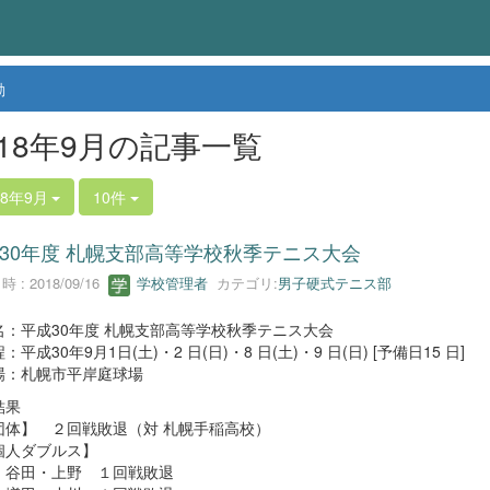
動
018年9月の記事一覧
18年9月
10件
30年度 札幌支部高等学校秋季テニス大会
 : 2018/09/16
学校管理者
カテゴリ:
男子硬式テニス部
名：平成30年度 札幌支部高等学校秋季テニス大会
：平成30年9月1日(土)・2 日(日)・8 日(土)・9 日(日) [予備日15 日]
場：札幌市平岸庭球場
結果
体】 ２回戦敗退（対 札幌手稲高校）
人ダブルス】
・上野 １回戦敗退