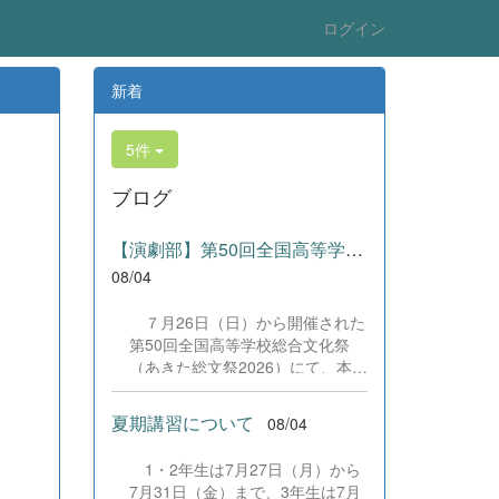
ログイン
新着
5件
ブログ
【演劇部】第50回全国高等学校総合文化祭にて受賞!
08/04
７月26日（日）から開催された
第50回全国高等学校総合文化祭
（あきた総文祭2026）にて、本校
演劇部が「優良賞」及び「舞台美
術賞」を受賞いたしました。大会
夏期講習について
08/04
当日は、本校の部員たちもこれま
で積み重ねてきた練習の成果を存
1・2年生は7月27日（月）から
分に発揮し、堂々と舞台に立ちま
7月31日（金）まで、3年生は7月