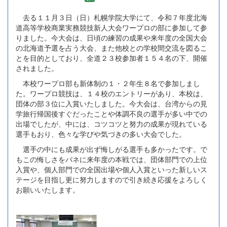
去る１１月３日（日）札幌学院大学にて、令和７年度北海
道高等学校商業実務競技新人大会ワープロの部に参加して参
りました。今大会は、日頃の練習の成果や来年度の全国大会
の北海道予選を占う大会、また他校との学校間交流を図るこ
とを目的としており、全道２３校参加者１５４名の下、開催
されました。
本校ワープロ部も新体制の１・２年生８名で参加しまし
た。ワープロ競技は、１４校のエントリーがあり、本校は、
団体の部３位に入賞いたしました。今大会は、台湾からの見
学旅行帰国後すぐだったことや体調不良の選手が多い中での
出場でしたが、中には、コツコツと努力の成果が現れている
選手もおり、色々な学びや気づきの多い大会でした。
選手の中にも成果が出ず悔しがる選手も多かったです。で
もこの悔しさをバネに来年度の本戦では、団体部門での上位
入賞や、個人部門での全国出場や個人入賞といった新しいス
テージを目指し更に努力しますので引き続き応援をよろしく
お願いいたします。