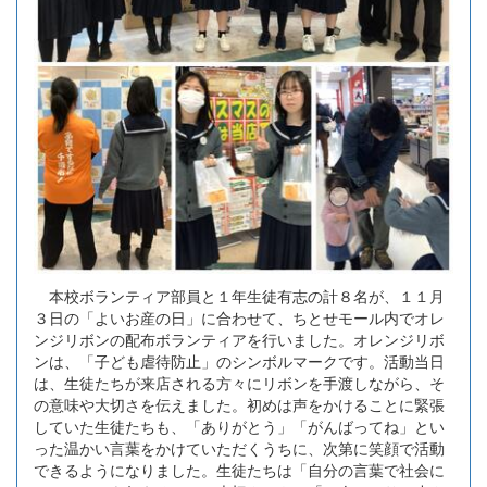
本校ボランティア部員と１年生徒有志の計８名が、１１月
３日の「よいお産の日」に合わせて、ちとせモール内でオレ
ンジリボンの配布ボランティアを行いました。オレンジリボ
ンは、「子ども虐待防止」のシンボルマークです。活動当日
は、生徒たちが来店される方々にリボンを手渡しながら、そ
の意味や大切さを伝えました。初めは声をかけることに緊張
していた生徒たちも、「ありがとう」「がんばってね」とい
った温かい言葉をかけていただくうちに、次第に笑顔で活動
できるようになりました。生徒たちは「自分の言葉で社会に