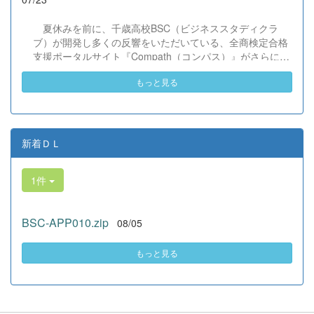
だけでなく、地域や世界という広いフィールドで本領を発
揮する教養科生たち。多文化共生社会を引っ張る頼もしい
夏休みを前に、千歳高校BSC（ビジネススタディクラ
姿に、誇らしさでいっぱいです。 教養科生、どんどん外へ
ブ）が開発し多くの反響をいただいている、全商検定合格
飛び出そう！ その温かい心と行動力を磨き、世界を笑顔に
支援ポータルサイト『Compath（コンパス）』がさらにバ
する魅力的な人材へ成長していく皆さんを応援していま
ージョンアップいたしました。 今回もユーザーの皆様か
す！
もっと見る
らいただいたアンケートのご意見をもとに、BSC部員のプ
ログラミングチームがデバッグ（不具合修正）から新機能
の実装までを行いました。今回のアップデートでは、ビジ
ネス計算・簿記・ビジネス文書・情報処理・商業経済・財
務分析・ビジネスコミュニケーションなど各ジャンルに及
新着ＤＬ
ぶ計79件の更新プログラムを一挙にリリースしました。
具体的には、各検定問題数の大幅増加をはじめ、英語翻訳
1件
機能の追加、フォント拡大など視認性の改善、SEO対策
（タグの最適化）によるサイト動作の快適化を実施しまし
た（SEO対策は全てのプログラムで更新しました）。今後
BSC-APP010.zip
08/05
も生徒たちの技術と発想力でより学びやすいサイトへと進
化させてまいりますので、検定合格に向けぜひ新しくなっ
た『Compath（コンパス）』をご活用ください。 全商検定
もっと見る
対策支援ポータルサイト「Compath（コンパス）」 ■ 生徒
アンケートにご協力いただいた学校（11校）北海道滝川西
高等学校／北...