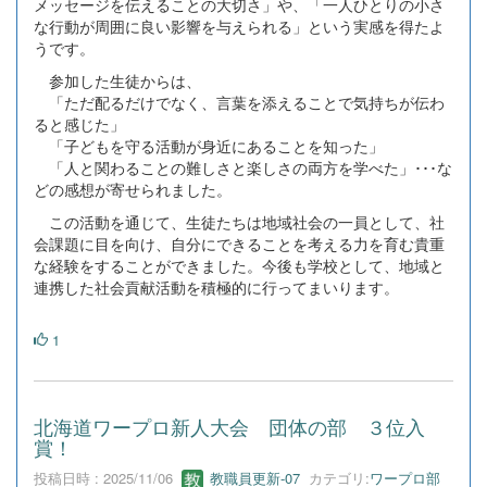
メッセージを伝えることの大切さ」や、「一人ひとりの小さ
な行動が周囲に良い影響を与えられる」という実感を得たよ
うです。
参加した生徒からは、
「ただ配るだけでなく、言葉を添えることで気持ちが伝わ
ると感じた」
「子どもを守る活動が身近にあることを知った」
「人と関わることの難しさと楽しさの両方を学べた」･･･な
どの感想が寄せられました。
この活動を通じて、生徒たちは地域社会の一員として、社
会課題に目を向け、自分にできることを考える力を育む貴重
な経験をすることができました。今後も学校として、地域と
連携した社会貢献活動を積極的に行ってまいります。
1
北海道ワープロ新人大会 団体の部 ３位入
賞！
投稿日時 : 2025/11/06
教職員更新-07
カテゴリ:
ワープロ部