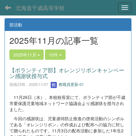
北海道千歳高等学校
Toggl
部活動
2025年11月の記事一覧
2025年11月
10件
【ボランティア部】オレンジリボンキャンペー
ン感謝状授与式
投稿日時 : 2025/11/27
教職員更新-01
11月26日（水）、本校校長室にて、ボランティア部が千歳
市要保護児童地域ネットワーク協議会より感謝状を授与され
ました。
今回の感謝状は、児童虐待防止推進の啓発活動のシンボル
である「オレンジリボン」の作成および配布への協力に対し
て贈られたものです。11月3日の配布活動に参加した1年生2