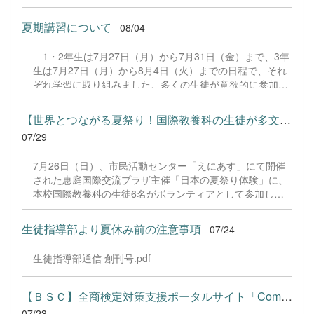
は、本校の部員たちもこれまで積み重ねてきた練習の成果
を存分に発揮し、堂々と舞台に立ちました。緊張感のある
夏期講習について
08/04
全国の舞台において、一人一人が役割を果たし、心を込め
た演技と表現を披露することができました。 また、今回
1・2年生は7月27日（月）から7月31日（金）まで、3年
の全国大会出場にあたり、多大なるご支援・ご協力をいた
生は7月27日（月）から8月4日（火）までの日程で、それ
だきました企業の皆様、ならびに心温まるご寄付や温かい
ぞれ学習に取り組みました。多くの生徒が意欲的に参加
ご声援を寄せてくださった地域の皆様方に、心より感謝申
し、これまでの学習内容の復習や発展的な内容、受験に向
し上げます。皆様からの温かいご支援が部員たちの大きな
けた学習などに真剣に取り組む姿が見られました。夏期講
励みとなり、全国の舞台で最高のパフォーマンスと演技を
【世界とつながる夏祭り！国際教養科の生徒が多文化共生ボランテ...
習で身に付けた学習習慣や知識を、今後の学校生活や学習
届けることができました。今回の経験を糧に、さらに表現
07/29
に生かし、一人一人がさらなる成長につなげてくれること
力に磨きをかけ、今後も活動してまいります。引き続き、
を期待しています。 &nbsp;
本校演劇部への変わらぬご声援をよろしくお願いいたしま
7月26日（日）、市民活動センター「えにあす」にて開催
す。 &nbsp;
された恵庭国際交流プラザ主催「日本の夏祭り体験」に、
本校国際教養科の生徒6名がボランティアとして参加しま
した！ 会場にはウクライナ、ネパール、アフガニスタンな
ど多国籍な参加者が集まり、ヨーヨー釣りや綿あめ、盆踊
生徒指導部より夏休み前の注意事項
07/24
りなどを満喫。浴衣姿でイベントを彩った1年生や、経験
を生かして頼もしく場を仕切る3年生など、生徒たちは言
生徒指導部通信 創刊号.pdf
葉や国境を超えて笑顔で交流を深めました。 主催者の方か
らは、「国籍や年齢を問わず笑顔で寄り添い、自分で考え
て動く姿が素晴らしい。異文化理解のマインドが自然と身
【ＢＳＣ】全商検定対策支援ポータルサイト「Compath（コンパス）...
についている」と、賞賛の声をいただきました！ 教室の中
07/23