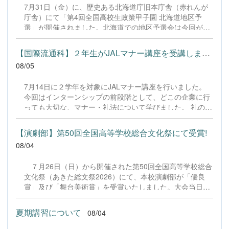
7月31日（金）に、歴史ある北海道庁旧本庁舎（赤れんが
庁舎）にて「第4回全国高校生政策甲子園 北海道地区予
選」が開催されました。北海道での地区予選会は今回が初
開催となります。 本校からは、3年生4名によるチーム「｜
学年主任｜」が出場しました。3年生という勝負の時期に
【国際流通科】２年生がJALマナー講座を受講しました。
あたり、受験勉強や学校祭の準備など非常に多忙な日々の
08/05
中、全員で時間を作り出し、徹底的なリサーチと準備を重
ねて当日を迎えました。 事前審査（書類審査）を見事に突
7月14日に２学年を対象にJALマナー講座を行いました。
破し、本校チームは「設定テーマ部門」と「自由テーマ部
今回はインターンシップの前段階として、どこの企業に行
門」の両方で登壇・発表を行いました。 &nbsp; ■ 発表テ
っても大切な、マナー・礼法について学びました。 礼の仕
ーマと結果 設定テーマ部門 『若者キャリア試就制度「早
方、作法、話し方など、基本からしっかりとJALスカイ札
期離職を解消する人材開発型社会政策」―辞める前に試せ
幌様の協力のもと、授業をしていただきました。 9月のイ
る社会へ―』 &rArr; 惜しくも表彰外となりましたが、若者
【演劇部】第50回全国高等学校総合文化祭にて受賞!
ンターンシップに向けて準備中です。 &nbsp;
のキャリア形成に正面から向き合った鋭い視点と提案が高
08/04
く評価されました。 自由テーマ部門 『共同養育による子
育てアウトソーシング社会制度「時間貧困を解消する高リ
７月26日（日）から開催された第50回全国高等学校総合
ターンな時間投資型経済政策」』 &rArr; 独自の切り口と緻
文化祭（あきた総文祭2026）にて、本校演劇部が「優良
密な論理構成が認められ、見事に「審査員特別賞」を受賞
賞」及び「舞台美術賞」を受賞いたしました。大会当日
いたしました！ &nbsp; 当日は審査員や観客を前に、物
は、本校の部員たちもこれまで積み重ねてきた練習の成果
怖...
を存分に発揮し、堂々と舞台に立ちました。緊張感のある
夏期講習について
08/04
全国の舞台において、一人一人が役割を果たし、心を込め
た演技と表現を披露することができました。 また、今回