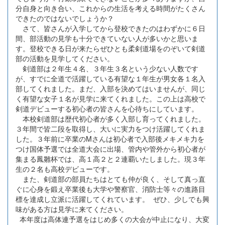
分自身と向き合い、これからの生活を考える時間がたくさん
できたのではないでしょうか？
さて、皆さんが入学してから登校できたのはわずかに６日
間、部活動の見学も十分できていない人が多いかと思いま
す。登校できる日が来たらぜひとも柔剣道場をのぞいて剣道
部の活動を見学してください。
剣道部は２年生４名、３年生３名という少ない人数です
が、すでに全道で活躍している有望な１年生が男女各１名入
部してくれました。まだ、入部を決めてはいませんが、同じ
く有望な女子１名が見学に来てくれました。この上は高校で
剣道デビューする初心者の皆さんを心待ちにしています。
本校剣道部は歴代初心者が多く入部し育ってくれました。
３年間で皆二段を取得し、大いに実力をつけ活躍してくれま
した。３年前に卒業のMさんは初心者で入部後メキメキ力を
つけ国体予選では全道大会に出場、管内や管外から初心者が
集まる鳳雛杯では、高１高２と２連覇いたしました。現３年
生の２名も高校デビューです。
また、剣道部の部員たちはとても仲が良く、そして真っ直
ぐに心身を鍛え卒業後も大学や警察官、消防士等々の進路目
標を達成し立派に活躍してくれています。 ぜひ、少しでも興
味がある方は見学に来てください。
本年度は高体連予選をはじめ多くの大会が中止になり、大変