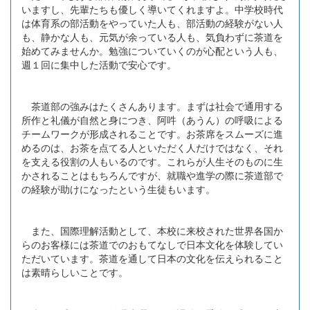
いますし、先輩たちも優しく導いてくれますよ。中学校時代
は体育系の部活動をやっていた人も、部活動の経験がない人
も、静かな人も、元気が余っている人も、気負わずに茶道を
始めてみませんか。勉強についていくのが心配という人も、
週１回に集中した活動で安心です。
茶道部の強みはたくさんあります。まずは社会で通用する
所作と礼儀が自然と身につき、阿吽（あうん）の呼吸による
チームワークが形成されることです。お茶席をスムーズに進
めるのは、お茶を点てる人といただく人だけではなく、それ
を支える役割の人もいるのです。これらが人生そのものに生
かされることはもちろんですが、就職や進学の際に茶道部で
の経験が助けになったという生徒もいます。
また、国際理解活動として、本校に来校された世界各国か
らのお客様には茶道でのおもてなしで日本文化を体験してい
ただいています。茶道を通して日本の文化を伝えられること
は素晴らしいことです。