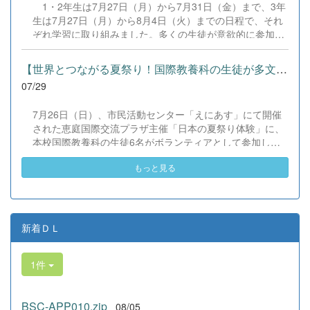
1・2年生は7月27日（月）から7月31日（金）まで、3年
の全国大会出場にあたり、多大なるご支援・ご協力をいた
生は7月27日（月）から8月4日（火）までの日程で、それ
だきました企業の皆様、ならびに心温まるご寄付や温かい
ぞれ学習に取り組みました。多くの生徒が意欲的に参加
ご声援を寄せてくださった地域の皆様方に、心より感謝申
し、これまでの学習内容の復習や発展的な内容、受験に向
し上げます。皆様からの温かいご支援が部員たちの大きな
けた学習などに真剣に取り組む姿が見られました。夏期講
励みとなり、全国の舞台で最高のパフォーマンスと演技を
【世界とつながる夏祭り！国際教養科の生徒が多文化共生ボランテ...
習で身に付けた学習習慣や知識を、今後の学校生活や学習
届けることができました。今回の経験を糧に、さらに表現
07/29
に生かし、一人一人がさらなる成長につなげてくれること
力に磨きをかけ、今後も活動してまいります。引き続き、
を期待しています。 &nbsp;
本校演劇部への変わらぬご声援をよろしくお願いいたしま
7月26日（日）、市民活動センター「えにあす」にて開催
す。 &nbsp;
された恵庭国際交流プラザ主催「日本の夏祭り体験」に、
本校国際教養科の生徒6名がボランティアとして参加しま
した！ 会場にはウクライナ、ネパール、アフガニスタンな
もっと見る
ど多国籍な参加者が集まり、ヨーヨー釣りや綿あめ、盆踊
りなどを満喫。浴衣姿でイベントを彩った1年生や、経験
を生かして頼もしく場を仕切る3年生など、生徒たちは言
葉や国境を超えて笑顔で交流を深めました。 主催者の方か
らは、「国籍や年齢を問わず笑顔で寄り添い、自分で考え
新着ＤＬ
て動く姿が素晴らしい。異文化理解のマインドが自然と身
についている」と、賞賛の声をいただきました！ 教室の中
1件
だけでなく、地域や世界という広いフィールドで本領を発
揮する教養科生たち。多文化共生社会を引っ張る頼もしい
姿に、誇らしさでいっぱいです。 教養科生、どんどん外へ
BSC-APP010.zip
08/05
飛び出そう！ その温かい心と行動力を磨き、世界を笑顔に