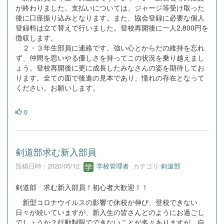
が終わりました。支払いについては、ジャージ等受け取った
後に口座振り込みとなります。また、協会登録に必要な個人
登録料は立て替えで行いました。登校再開後に一人2,800円を
徴収します。
２・３年生部員に連絡です。強い心とからだの維持を忘れ
ず、仲間を思いやる優しさを持ってこの状況を乗り越えまし
ょう。登校再開後に更に成長したみなさんの姿を期待してお
ります。全ての面で後進の見本であり、憧れの存在となって
ください。お願いします。
0
剣道部求む新入部員
投稿日時 : 2020/05/12
学校管理者
カテゴリ:
剣道部
剣道部 求む新入部員！初心者大歓迎！！
新型コロナウイルスの影響で休校が伸び、登校できない
日々が続いていますが、新入生の皆さんどのようにお過ごし
でしょうか？行動制限でできないことが多々ありますが、自