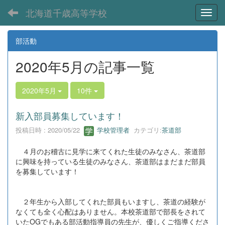
北海道千歳高等学校
Toggl
部活動
2020年5月の記事一覧
2020年5月
10件
新入部員募集しています！
投稿日時 : 2020/05/22
学校管理者
カテゴリ:
茶道部
４月のお稽古に見学に来てくれた生徒のみなさん、茶道部
に興味を持っている生徒のみなさん、茶道部はまだまだ部員
を募集しています！
２年生から入部してくれた部員もいますし、茶道の経験が
なくても全く心配はありません。本校茶道部で部長をされて
いたOGでもある部活動指導員の先生が、優しくご指導くださ