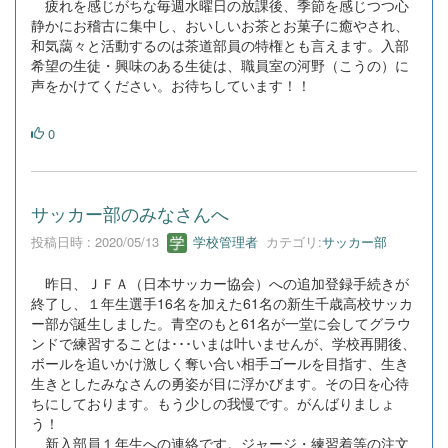
疲れを感じがちな毎週水曜日の放課後、季節を感じつつ心
静かにお稽古に集中し、おいしいお茶とお菓子に癒やされ、
和気藹々と活動するのは茶道部員の特権とも言えます。入部
希望の生徒・興味のある生徒は、職員室の河野（こうの）に
声をかけてください。お待ちしています！！
0
サッカー部のみなさんへ
投稿日時 : 2020/05/13
学校管理者
カテゴリ:
サッカー部
昨日、ＪＦＡ（日本サッカー協会）への追加登録手続きが
終了し、１年生選手16名を加えた61名の新生千歳高校サッカ
ー部が誕生しました。青空のもと61名が一堂に会してグラウ
ンドで練習することは･･･いまは叶いませんが、学校再開後、
ボールを追いかけ激しく奪い合い相手ゴールを目指す、生き
生きとしたみなさんの勇姿が目に浮かびます。その日を心待
ちにしております。もう少しの我慢です。がんばりましょ
う！
新入部員１年生への連絡です。ジャージ・練習着等の注文