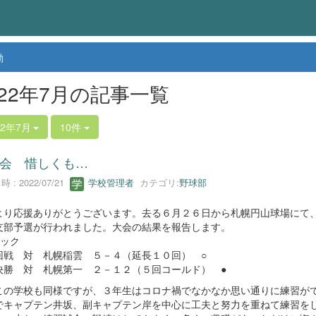
動
022年7月の記事一覧
22年7月
10件
会 惜しくも…
 : 2022/07/21
学校管理者
カテゴリ:
野球部
より応援ありがとうございます。去る６月２６日から札幌円山球場にて
支部予選が行われました。大会の結果を報告します。
ロック
戦 対 札幌稲雲 ５－４（延長１０回） ○
勝 対 札幌第一 ２－１２（５回コールド） ●
の学校も同様ですが、３年生はコロナ禍でなかなか思い通りに練習が
でキャプテン井坂、副キャプテン岸を中心に工夫と努力を重ねて練習を