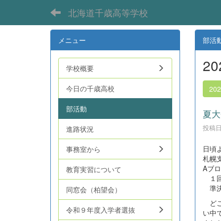
北海道千歳高等学校
メニュー
部活
2
学校概要
今日の千歳高校
20
部活動
夏大
投稿日時
進路状況
日頃
事務室から
札幌
Aブ
教育実習について
１回
準決
同窓会（柏望会）
どこ
令和９年度入学者選抜
い中