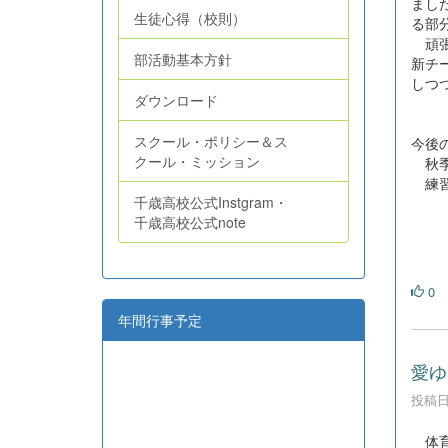
まし
生徒心得（校則）
る部
頑張
部活動基本方針
新チ
しつ
ダウンロード
スクール・ポリシー＆ス
今後
クール・ミッション
秋季
練習
千歳高校公式Instgram・
８月
千歳高校公式note
８月
８月
0
年間行事予定
愛ゆ
投稿日時
体育