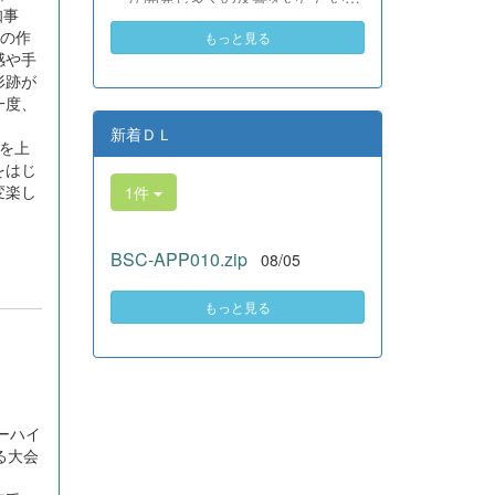
素晴らしい。異文化理解のマイン
知事
いる、全商検定合格支援ポータル
ドが自然と身についている」と、
ズの作
もっと見る
サイト『Compath（コンパス）』
賞賛の声をいただきました！ 教室
感や手
がさらにバージョンアップいたし
の中だけでなく、地域や世界とい
形跡が
ました。 今回もユーザーの皆様
う広いフィールドで本領を発揮す
一度、
からいただいたアンケートのご意
る教養科生たち。多文化共生社会
見をもとに、BSC部員のプログラ
新着ＤＬ
を引っ張る頼もしい姿に、誇らし
を上
ミングチームがデバッグ（不具合
さでいっぱいです。 教養科生、ど
をはじ
修正）から新機能の実装までを行
んどん外へ飛び出そう！ その温か
変楽し
1件
いました。今回のアップデートで
い心と行動力を磨き、世界を笑顔
は、ビジネス計算・簿記・ビジネ
にする魅力的な人材へ成長してい
ス文書・情報処理・商業経済・財
く皆さんを応援しています！
BSC-APP010.zip
08/05
務分析・ビジネスコミュニケーシ
ョンなど各ジャンルに及ぶ計79件
の更新プログラムを一挙にリリー
もっと見る
スしました。 具体的には、各検
定問題数の大幅増加をはじめ、英
語翻訳機能の追加、フォント拡大
など視認性の改善、SEO対策（タ
グの最適化）によるサイト動作の
ーハイ
快適化を実施しました（SEO対策
る大会
は全てのプログラムで更新しまし
た）。今後も生徒たちの技術と発