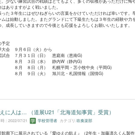
た。少ない練習試合の戦績はとてもよく、多くの収穫があっただけに悔
分はありますがよく戦いました。
った３年生にはぜひねぎらいの言葉をかけていただければ幸いです。
ームは始動しました。またグランドにて下級生たちは３年生の経験や力
つ、成長していきますので今後とも応援をよろしくお願いいたします。
の予定
大会 ９月６日（火）から
試合 ７月３１日（日） 恵庭南（恵南G)
 ３日（水） 静内W（静内G)
 ８日（月） 札幌平岡・苫小牧中央（平岡G)
 ９日（火） 旭川北・札国情報（国情G)
えに人は… （道展U21「北海道知事賞」受賞）
 : 2022/07/21
学校管理者
カテゴリ:
吹奏楽部
館廊下に展示されている『愛ゆえの飢え』（2年生・加藤凛久くん製作