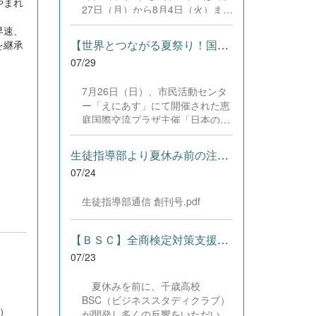
した。緊張感のある全国の舞台に
やまれ
27日（月）から8月4日（火）まで
おいて、一人一人が役割を果た
の日程で、それぞれ学習に取り組
し、心を込めた演技と表現を披露
早速、
みました。多くの生徒が意欲的に
することができました。 また、
【世界とつながる夏祭り！国際教養科の生徒が多文化共生ボランテ...
を継承
参加し、これまでの学習内容の復
今回の全国大会出場にあたり、多
07/29
習や発展的な内容、受験に向けた
大なるご支援・ご協力をいただき
学習などに真剣に取り組む姿が見
ました企業の皆様、ならびに心温
7月26日（日）、市民活動センタ
られました。夏期講習で身に付け
まるご寄付や温かいご声援を寄せ
ー「えにあす」にて開催された恵
た学習習慣や知識を、今後の学校
てくださった地域の皆様方に、心
庭国際交流プラザ主催「日本の夏
生活や学習に生かし、一人一人が
より感謝申し上げます。皆様から
祭り体験」に、本校国際教養科の
さらなる成長につなげてくれるこ
の温かいご支援が部員たちの大き
生徒6名がボランティアとして参
とを期待しています。 &nbsp;
生徒指導部より夏休み前の注意事項
な励みとなり、全国の舞台で最高
加しました！ 会場にはウクライ
のパフォーマンスと演技を届ける
07/24
ナ、ネパール、アフガニスタンな
ことができました。今回の経験を
ど多国籍な参加者が集まり、ヨー
糧に、さらに表現力に磨きをか
生徒指導部通信 創刊号.pdf
ヨー釣りや綿あめ、盆踊りなどを
け、今後も活動してまいります。
満喫。浴衣姿でイベントを彩った
引き続き、本校演劇部への変わら
1年生や、経験を生かして頼もし
【ＢＳＣ】全商検定対策支援ポータルサイト「Compath（コンパス）...
ぬご声援をよろしくお願いいたし
く場を仕切る3年生など、生徒た
ます。 &nbsp;
07/23
ちは言葉や国境を超えて笑顔で交
流を深めました。 主催者の方から
夏休みを前に、千歳高校
は、「国籍や年齢を問わず笑顔で
BSC（ビジネススタディクラブ）
寄り添い、自分で考えて動く姿が
）
が開発し多くの反響をいただいて