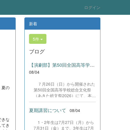
ログイン
新着
5件
ブログ
【演劇部】第50回全国高等学校総合文化祭にて受賞!
08/04
７月26日（日）から開催された
、夏の
第50回全国高等学校総合文化祭
（あきた総文祭2026）にて、本校
演劇部が「優良賞」及び「舞台美
術賞」を受賞いたしました。大会
夏期講習について
08/04
当日は、本校の部員たちもこれま
で積み重ねてきた練習の成果を存
できな
1・2年生は7月27日（月）から
分に発揮し、堂々と舞台に立ちま
してき
7月31日（金）まで、3年生は7月