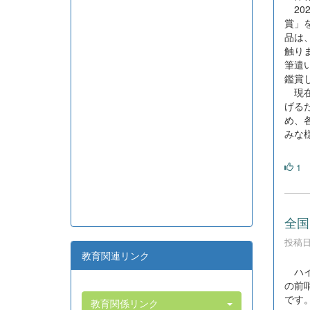
20
賞」を
品は
触り
筆遣
鑑賞
現在
げる
め、
みな
1
全国
投稿日時
教育関連リンク
ハイ
の前
です
教育関係リンク