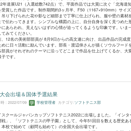
22年道展U21（入選総数742点）で、平面作品では大賞に次ぐ「北海道
受賞した作品です。制作期間約3ヶ月半、F50（1167×910mm）サイ
、吊り下げられた花や影など細部まで丁寧に仕上げられ、服や壁の素材
まで伝わってきます。シンプルな構図の上に、自分自身を深く見つめた
いにあらわれ、見えないはずの心情が迫ってくるような印象です。いま
してみてください。
、12名の美術部部員が 8月9日からの高文連に向け、出品作品の完成度
ために日々活動に励んでいます。部長・渡辺倖さんが描くソウルフード
各部員がそれぞれのテーマに沿ってどこまで作品を仕上げてくるか、大
様子です。
大会出場＆国体予選結果
 : 2022/07/09
学校管理者
カテゴリ:
ソフトテニス部
スクールジャパンカップソフトテニス2022に出場しました。「インタ
哨戦」、「ソフトテニスの甲子園」として、今年51回目を数える歴史あ
。本校で始めて（顧問も始めて）の全国大会出場です。