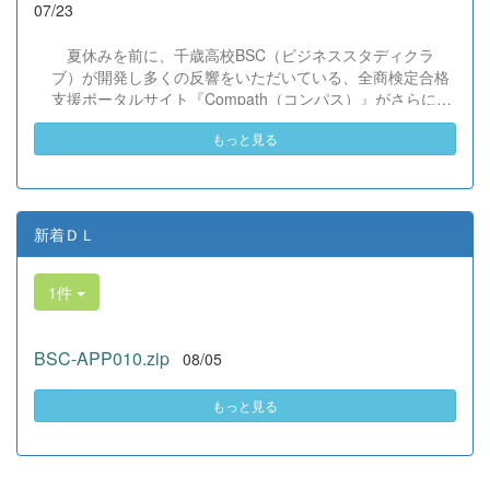
07/23
だけでなく、地域や世界という広いフィールドで本領を発
揮する教養科生たち。多文化共生社会を引っ張る頼もしい
夏休みを前に、千歳高校BSC（ビジネススタディクラ
姿に、誇らしさでいっぱいです。 教養科生、どんどん外へ
ブ）が開発し多くの反響をいただいている、全商検定合格
飛び出そう！ その温かい心と行動力を磨き、世界を笑顔に
支援ポータルサイト『Compath（コンパス）』がさらにバ
する魅力的な人材へ成長していく皆さんを応援していま
ージョンアップいたしました。 今回もユーザーの皆様か
す！
もっと見る
らいただいたアンケートのご意見をもとに、BSC部員のプ
ログラミングチームがデバッグ（不具合修正）から新機能
の実装までを行いました。今回のアップデートでは、ビジ
ネス計算・簿記・ビジネス文書・情報処理・商業経済・財
務分析・ビジネスコミュニケーションなど各ジャンルに及
新着ＤＬ
ぶ計79件の更新プログラムを一挙にリリースしました。
具体的には、各検定問題数の大幅増加をはじめ、英語翻訳
1件
機能の追加、フォント拡大など視認性の改善、SEO対策
（タグの最適化）によるサイト動作の快適化を実施しまし
た（SEO対策は全てのプログラムで更新しました）。今後
BSC-APP010.zip
08/05
も生徒たちの技術と発想力でより学びやすいサイトへと進
化させてまいりますので、検定合格に向けぜひ新しくなっ
た『Compath（コンパス）』をご活用ください。 全商検定
もっと見る
対策支援ポータルサイト「Compath（コンパス）」 ■ 生徒
アンケートにご協力いただいた学校（11校）北海道滝川西
高等学校／北...