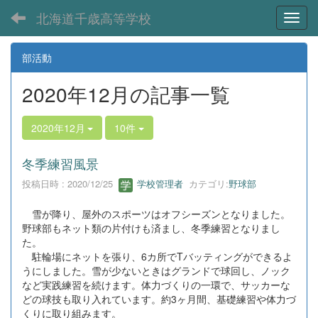
北海道千歳高等学校
Toggl
部活動
2020年12月の記事一覧
2020年12月
10件
冬季練習風景
投稿日時 : 2020/12/25
学校管理者
カテゴリ:
野球部
雪が降り、屋外のスポーツはオフシーズンとなりました。
野球部もネット類の片付けも済まし、冬季練習となりまし
た。
駐輪場にネットを張り、6カ所でTバッティングができるよ
うにしました。雪が少ないときはグランドで球回し、ノック
など実践練習を続けます。体力づくりの一環で、サッカーな
どの球技も取り入れています。約3ヶ月間、基礎練習や体力づ
くりに取り組みます。