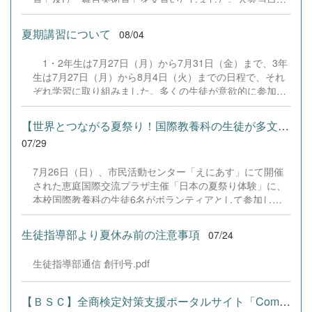
は、本校の部員たちもこれまで積み重ねてきた練習の成果
を存分に発揮し、堂々と舞台に立ちました。緊張感のある
夏期講習について
08/04
全国の舞台において、一人一人が役割を果たし、心を込め
た演技と表現を披露することができました。 また、今回
1・2年生は7月27日（月）から7月31日（金）まで、3年
の全国大会出場にあたり、多大なるご支援・ご協力をいた
生は7月27日（月）から8月4日（火）までの日程で、それ
だきました企業の皆様、ならびに心温まるご寄付や温かい
ぞれ学習に取り組みました。多くの生徒が意欲的に参加
ご声援を寄せてくださった地域の皆様方に、心より感謝申
し、これまでの学習内容の復習や発展的な内容、受験に向
し上げます。皆様からの温かいご支援が部員たちの大きな
けた学習などに真剣に取り組む姿が見られました。夏期講
励みとなり、全国の舞台で最高のパフォーマンスと演技を
【世界とつながる夏祭り！国際教養科の生徒が多文化共生ボランテ...
習で身に付けた学習習慣や知識を、今後の学校生活や学習
届けることができました。今回の経験を糧に、さらに表現
07/29
に生かし、一人一人がさらなる成長につなげてくれること
力に磨きをかけ、今後も活動してまいります。引き続き、
を期待しています。 &nbsp;
本校演劇部への変わらぬご声援をよろしくお願いいたしま
7月26日（日）、市民活動センター「えにあす」にて開催
す。 &nbsp;
された恵庭国際交流プラザ主催「日本の夏祭り体験」に、
本校国際教養科の生徒6名がボランティアとして参加しま
した！ 会場にはウクライナ、ネパール、アフガニスタンな
ど多国籍な参加者が集まり、ヨーヨー釣りや綿あめ、盆踊
生徒指導部より夏休み前の注意事項
07/24
りなどを満喫。浴衣姿でイベントを彩った1年生や、経験
を生かして頼もしく場を仕切る3年生など、生徒たちは言
生徒指導部通信 創刊号.pdf
葉や国境を超えて笑顔で交流を深めました。 主催者の方か
らは、「国籍や年齢を問わず笑顔で寄り添い、自分で考え
て動く姿が素晴らしい。異文化理解のマインドが自然と身
【ＢＳＣ】全商検定対策支援ポータルサイト「Compath（コンパス）...
についている」と、賞賛の声をいただきました！ 教室の中