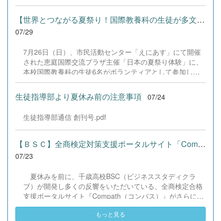
し、これまでの学習内容の復習や発展的な内容、受験に向
し上げます。皆様からの温かいご支援が部員たちの大きな
けた学習などに真剣に取り組む姿が見られました。夏期講
励みとなり、全国の舞台で最高のパフォーマンスと演技を
【世界とつながる夏祭り！国際教養科の生徒が多文化共生ボランテ...
習で身に付けた学習習慣や知識を、今後の学校生活や学習
届けることができました。今回の経験を糧に、さらに表現
07/29
に生かし、一人一人がさらなる成長につなげてくれること
力に磨きをかけ、今後も活動してまいります。引き続き、
を期待しています。 &nbsp;
本校演劇部への変わらぬご声援をよろしくお願いいたしま
7月26日（日）、市民活動センター「えにあす」にて開催
す。 &nbsp;
された恵庭国際交流プラザ主催「日本の夏祭り体験」に、
本校国際教養科の生徒6名がボランティアとして参加しま
した！ 会場にはウクライナ、ネパール、アフガニスタンな
ど多国籍な参加者が集まり、ヨーヨー釣りや綿あめ、盆踊
生徒指導部より夏休み前の注意事項
07/24
りなどを満喫。浴衣姿でイベントを彩った1年生や、経験
を生かして頼もしく場を仕切る3年生など、生徒たちは言
生徒指導部通信 創刊号.pdf
葉や国境を超えて笑顔で交流を深めました。 主催者の方か
らは、「国籍や年齢を問わず笑顔で寄り添い、自分で考え
て動く姿が素晴らしい。異文化理解のマインドが自然と身
【ＢＳＣ】全商検定対策支援ポータルサイト「Compath（コンパス）...
についている」と、賞賛の声をいただきました！ 教室の中
07/23
だけでなく、地域や世界という広いフィールドで本領を発
揮する教養科生たち。多文化共生社会を引っ張る頼もしい
夏休みを前に、千歳高校BSC（ビジネススタディクラ
姿に、誇らしさでいっぱいです。 教養科生、どんどん外へ
ブ）が開発し多くの反響をいただいている、全商検定合格
飛び出そう！ その温かい心と行動力を磨き、世界を笑顔に
支援ポータルサイト『Compath（コンパス）』がさらにバ
する魅力的な人材へ成長していく皆さんを応援していま
ージョンアップいたしました。 今回もユーザーの皆様か
す！
もっと見る
らいただいたアンケートのご意見をもとに、BSC部員のプ