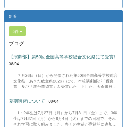
新着
5件
ブログ
【演劇部】第50回全国高等学校総合文化祭にて受賞!
08/04
７月26日（日）から開催された第50回全国高等学校総合
文化祭（あきた総文祭2026）にて、本校演劇部が「優良
賞」及び「舞台美術賞」を受賞いたしました。大会当日
は、本校の部員たちもこれまで積み重ねてきた練習の成果
を存分に発揮し、堂々と舞台に立ちました。緊張感のある
夏期講習について
08/04
全国の舞台において、一人一人が役割を果たし、心を込め
た演技と表現を披露することができました。 また、今回
1・2年生は7月27日（月）から7月31日（金）まで、3年
の全国大会出場にあたり、多大なるご支援・ご協力をいた
生は7月27日（月）から8月4日（火）までの日程で、それ
だきました企業の皆様、ならびに心温まるご寄付や温かい
ぞれ学習に取り組みました。多くの生徒が意欲的に参加
ご声援を寄せてくださった地域の皆様方に、心より感謝申