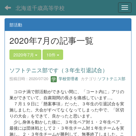
北海道千歳高等学校
Toggl
部活動
2020年7月の記事一覧
2020年7月
10件
ソフトテニス部です（３年生引退試合）
投稿日時 : 2020/07/20
学校管理者
カテゴリ:
ソフトテニス部
コロナ渦で部活動ができない間に、「コート内に」アリの
巣ができていて、自粛期間の長さを痛感しています...。
７月１９日に「懸案事項」だった、３年生の引退試合を実
施しました。大会がすべてなくなってしまった中で、「区切
りの大会」をできて、良かったと思います。
少し身体を動かした後に、３年生ペア対１・２年生ペア、
最後には団体戦として２・３年生チーム対１年生チームを実
施し、２・３年生チームが勝利して、無事終了しました。こ