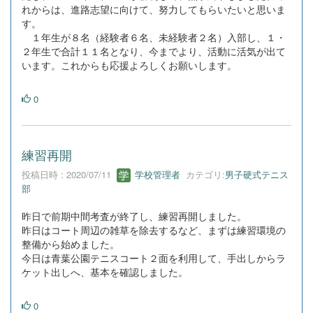
れからは、進路志望に向けて、努力してもらいたいと思いま
す。
１年生が８名（経験者６名、未経験者２名）入部し、１・
２年生で合計１１名となり、今までより、活動に活気が出て
います。これからも応援よろしくお願いします。
0
練習再開
投稿日時 : 2020/07/11
学校管理者
カテゴリ:
男子硬式テニス
部
昨日で前期中間考査が終了し、練習再開しました。
昨日はコート周辺の雑草を除去するなど、まずは練習環境の
整備から始めました。
今日は青葉公園テニスコート２面を利用して、手出しからラ
ケット出しへ、基本を確認しました。
0