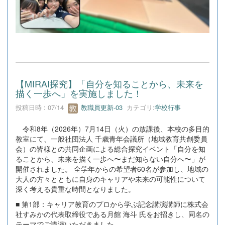
【MIRAI探究】「自分を知ることから、未来を
描く一歩へ」を実施しました！
投稿日時 : 07/14
教職員更新-03
カテゴリ:
学校行事
令和8年（2026年）7月14日（火）の放課後、本校の多目的
教室にて、一般社団法人 千歳青年会議所（地域教育共創委員
会）の皆様との共同企画による総合探究イベント「自分を知
ることから、未来を描く一歩へ〜まだ知らない自分へ〜」が
開催されました。 全学年からの希望者60名が参加し、地域の
大人の方々とともに自身のキャリアや未来の可能性について
深く考える貴重な時間となりました。
■ 第1部：キャリア教育のプロから学ぶ記念講演講師に株式会
社すみかの代表取締役である月館 海斗 氏をお招きし、同名の
テーマでご講演いただきました。