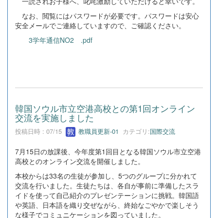
一読されお子様へ、叱咤激励していただけると幸いです。
なお、閲覧にはパスワードが必要です。パスワードは安心
安全メールでご連絡していますので、ご確認ください。
3学年通信NO2 .pdf
韓国ソウル市立空港高校との第1回オンライン
交流を実施しました
投稿日時 : 07/15
教職員更新-01
カテゴリ:
国際交流
7月15日の放課後、今年度第1回目となる韓国ソウル市立空港
高校とのオンライン交流を開催しました。
本校からは33名の生徒が参加し、5つのグループに分かれて
交流を行いました。生徒たちは、各自が事前に準備したスラ
イドを使って自己紹介のプレゼンテーションに挑戦。韓国語
や英語、日本語を織り交ぜながら、終始なごやかで楽しそう
な様子でコミュニケーションを図っていました。