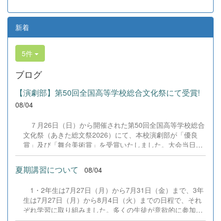
新着
5件
ブログ
【演劇部】第50回全国高等学校総合文化祭にて受賞!
08/04
７月26日（日）から開催された第50回全国高等学校総合
文化祭（あきた総文祭2026）にて、本校演劇部が「優良
賞」及び「舞台美術賞」を受賞いたしました。大会当日
は、本校の部員たちもこれまで積み重ねてきた練習の成果
を存分に発揮し、堂々と舞台に立ちました。緊張感のある
夏期講習について
08/04
全国の舞台において、一人一人が役割を果たし、心を込め
た演技と表現を披露することができました。 また、今回
1・2年生は7月27日（月）から7月31日（金）まで、3年
の全国大会出場にあたり、多大なるご支援・ご協力をいた
生は7月27日（月）から8月4日（火）までの日程で、それ
だきました企業の皆様、ならびに心温まるご寄付や温かい
ぞれ学習に取り組みました。多くの生徒が意欲的に参加
ご声援を寄せてくださった地域の皆様方に、心より感謝申
し、これまでの学習内容の復習や発展的な内容、受験に向