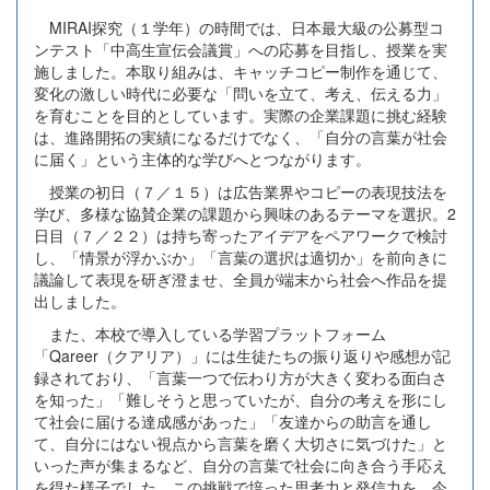
MIRAI探究（１学年）の時間では、日本最大級の公募型コ
ンテスト「中高生宣伝会議賞」への応募を目指し、授業を実
施しました。本取り組みは、キャッチコピー制作を通じて、
変化の激しい時代に必要な「問いを立て、考え、伝える力」
を育むことを目的としています。実際の企業課題に挑む経験
は、進路開拓の実績になるだけでなく、「自分の言葉が社会
に届く」という主体的な学びへとつながります。
授業の初日（７／１５）は広告業界やコピーの表現技法を
学び、多様な協賛企業の課題から興味のあるテーマを選択。2
日目（７／２２）は持ち寄ったアイデアをペアワークで検討
し、「情景が浮かぶか」「言葉の選択は適切か」を前向きに
議論して表現を研ぎ澄ませ、全員が端末から社会へ作品を提
出しました。
また、本校で導入している学習プラットフォーム
「Qareer（クアリア）」には生徒たちの振り返りや感想が記
録されており、「言葉一つで伝わり方が大きく変わる面白さ
を知った」「難しそうと思っていたが、自分の考えを形にし
て社会に届ける達成感があった」「友達からの助言を通し
て、自分にはない視点から言葉を磨く大切さに気づけた」と
いった声が集まるなど、自分の言葉で社会に向き合う手応え
を得た様子でした。この挑戦で培った思考力と発信力を、今