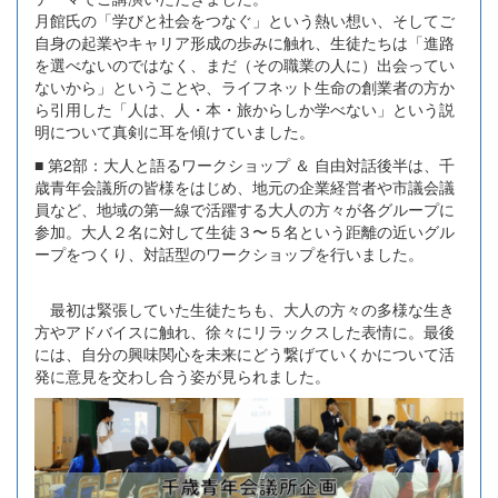
月館氏の「学びと社会をつなぐ」という熱い想い、そしてご
自身の起業やキャリア形成の歩みに触れ、生徒たちは「進路
を選べないのではなく、まだ（その職業の人に）出会ってい
ないから」ということや、ライフネット生命の創業者の方か
ら引用した「人は、人・本・旅からしか学べない」という説
明について真剣に耳を傾けていました。
■ 第2部：大人と語るワークショップ ＆ 自由対話後半は、千
歳青年会議所の皆様をはじめ、地元の企業経営者や市議会議
員など、地域の第一線で活躍する大人の方々が各グループに
参加。大人２名に対して生徒３〜５名という距離の近いグル
ープをつくり、対話型のワークショップを行いました。
最初は緊張していた生徒たちも、大人の方々の多様な生き
方やアドバイスに触れ、徐々にリラックスした表情に。最後
には、自分の興味関心を未来にどう繋げていくかについて活
発に意見を交わし合う姿が見られました。