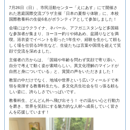
7月26日（日）、市民活動センター「えにあす」にて開催さ
れた恵庭国際交流プラザ主催「日本の夏祭り体験」に、本校
国際教養科の生徒6名がボランティアとして参加しました！
会場にはウクライナ、ネパール、アフガニスタンなど多国籍
な参加者が集まり、ヨーヨー釣りや綿あめ、盆踊りなどを満
喫。浴衣姿でイベントを彩った1年生や、経験を生かして頼も
しく場を仕切る3年生など、生徒たちは言葉や国境を超えて笑
顔で交流を深めました。
主催者の方からは、「国籍や年齢を問わず笑顔で寄り添い、
自分で考えて動く姿が素晴らしい。異文化理解のマインドが
自然と身についている」と、賞賛の声をいただきました！
教室の中だけでなく、地域や世界という広いフィールドで本
領を発揮する教養科生たち。多文化共生社会を引っ張る頼も
しい姿に、誇らしさでいっぱいです。
教養科生、どんどん外へ飛び出そう！ その温かい心と行動力
を磨き、世界を笑顔にする魅力的な人材へ成長していく皆さ
んを応援しています！