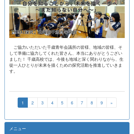
ご協力いただいた千歳青年会議所の皆様、地域の皆様、そ
して準備に協力してくれた皆さん、本当にありがとうござい
ました！ 千歳高校では、今後も地域と深く関わりながら、生
徒一人ひとりが未来を描くための探究活動を推進していきま
す。
1
2
3
4
5
6
7
8
9
»
メニュー