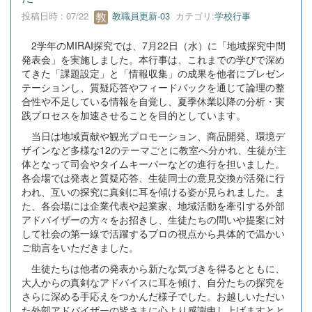
投稿日時 : 07/22
教職員更新-03
カテゴリ:
学校行事
2学年のMIRAI探究では、7月22日（水）に「地域探究中間
発表会」を実施しました。本行事は、これまでの学びで深め
てきた「課題設定」と「情報収集」の成果を他者にプレゼン
テーションし、質疑応答やフィードバックを通じて論理の整
合性や不足している情報を自覚し、夏季休業以降の分析・実
践プロセスを加速させることを目的としています。
当日は地域貢献や観光プロモーション、商品開発、環境デ
ザインなど多様な12のテーマごとに教室へ分かれ、生徒が主
体となって司会やタイムキーパーなどの進行を担いました。
各会場では発表と質疑応答、生徒同士の意見交換が活発に行
われ、互いの探究に真剣に耳を傾ける姿が見られました。ま
た、各会場には企業代表や起業家、地域活動を牽引する外部
アドバイザーの方々をお招きし、生徒たちの問いや提案に対
して社会の第一線で活躍するプロの視点から具体的で温かい
ご助言をいただきました。
生徒たちは他者の発表から新たな気づきを得るとともに、
大人からの真剣なアドバイスに耳を傾け、自分たちの探究を
さらに深める手応えをつかんだ様子でした。お越しいただい
た外部アドバイザーの皆さまに心より感謝申し上げますとと