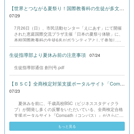
し上げます。皆様からの温かいご支援が部員たちの大きな
けた学習などに真剣に取り組む姿が見られました。夏期講
励みとなり、全国の舞台で最高のパフォーマンスと演技を
【世界とつながる夏祭り！国際教養科の生徒が多文化共生ボランテ...
習で身に付けた学習習慣や知識を、今後の学校生活や学習
届けることができました。今回の経験を糧に、さらに表現
07/29
に生かし、一人一人がさらなる成長につなげてくれること
力に磨きをかけ、今後も活動してまいります。引き続き、
を期待しています。 &nbsp;
本校演劇部への変わらぬご声援をよろしくお願いいたしま
7月26日（日）、市民活動センター「えにあす」にて開催
す。 &nbsp;
された恵庭国際交流プラザ主催「日本の夏祭り体験」に、
本校国際教養科の生徒6名がボランティアとして参加しま
した！ 会場にはウクライナ、ネパール、アフガニスタンな
ど多国籍な参加者が集まり、ヨーヨー釣りや綿あめ、盆踊
生徒指導部より夏休み前の注意事項
07/24
りなどを満喫。浴衣姿でイベントを彩った1年生や、経験
を生かして頼もしく場を仕切る3年生など、生徒たちは言
生徒指導部通信 創刊号.pdf
葉や国境を超えて笑顔で交流を深めました。 主催者の方か
らは、「国籍や年齢を問わず笑顔で寄り添い、自分で考え
て動く姿が素晴らしい。異文化理解のマインドが自然と身
【ＢＳＣ】全商検定対策支援ポータルサイト「Compath（コンパス）...
についている」と、賞賛の声をいただきました！ 教室の中
07/23
だけでなく、地域や世界という広いフィールドで本領を発
揮する教養科生たち。多文化共生社会を引っ張る頼もしい
夏休みを前に、千歳高校BSC（ビジネススタディクラ
姿に、誇らしさでいっぱいです。 教養科生、どんどん外へ
ブ）が開発し多くの反響をいただいている、全商検定合格
飛び出そう！ その温かい心と行動力を磨き、世界を笑顔に
支援ポータルサイト『Compath（コンパス）』がさらにバ
する魅力的な人材へ成長していく皆さんを応援していま
ージョンアップいたしました。 今回もユーザーの皆様か
す！
もっと見る
らいただいたアンケートのご意見をもとに、BSC部員のプ
ログラミングチームがデバッグ（不具合修正）から新機能