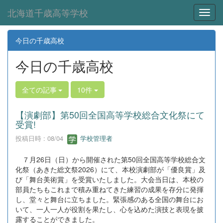
北海道千歳高等学校
Toggl
今日の千歳高校
今日の千歳高校
全ての記事
10件
【演劇部】第50回全国高等学校総合文化祭にて
受賞!
投稿日時 : 08/04
学校管理者
７月26日（日）から開催された第50回全国高等学校総合文
化祭（あきた総文祭2026）にて、本校演劇部が「優良賞」及
び「舞台美術賞」を受賞いたしました。大会当日は、本校の
部員たちもこれまで積み重ねてきた練習の成果を存分に発揮
し、堂々と舞台に立ちました。緊張感のある全国の舞台にお
いて、一人一人が役割を果たし、心を込めた演技と表現を披
露することができました。