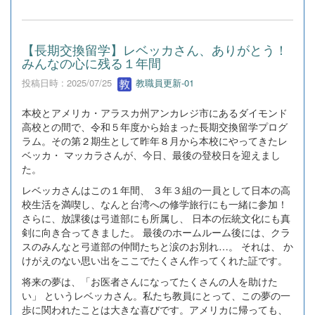
【長期交換留学】レベッカさん、ありがとう！
みんなの心に残る１年間
投稿日時 : 2025/07/25
教職員更新-01
本校とアメリカ・アラスカ州アンカレジ市にあるダイモンド
高校との間で、令和５年度から始まった長期交換留学プログ
ラム。その第２期生として昨年８月から本校にやってきたレ
ベッカ・ マッカラさんが、今日、最後の登校日を迎えまし
た。
レベッカさんはこの１年間、 ３年３組の一員として日本の高
校生活を満喫し、なんと台湾への修学旅行にも一緒に参加！
さらに、放課後は弓道部にも所属し、 日本の伝統文化にも真
剣に向き合ってきました。 最後のホームルーム後には、クラ
スのみんなと弓道部の仲間たちと涙のお別れ…。 それは、 か
けがえのない思い出をここでたくさん作ってくれた証です。
将来の夢は、「お医者さんになってたくさんの人を助けた
い」 というレベッカさん。私たち教員にとって、この夢の一
歩に関われたことは大きな喜びです。アメリカに帰っても、