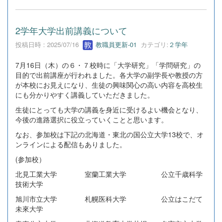
2学年大学出前講義について
投稿日時 : 2025/07/16
教職員更新-01
カテゴリ:
２学年
7月16日（木）の６・７校時に「大学研究」「学問研究」の
目的で出前講座が行われました。各大学の副学長や教授の方
が本校にお見えになり、生徒の興味関心の高い内容を高校生
にも分かりやすく講義していただきました。
生徒にとっても大学の講義を身近に受けるよい機会となり、
今後の進路選択に役立っていくことと思います。
なお、参加校は下記の北海道・東北の国公立大学13校で、オ
ンラインによる配信もありました。
(参加校）
北見工業大学 室蘭工業大学 公立千歳科学
技術大学
旭川市立大学 札幌医科大学 公立はこだて
未來大学