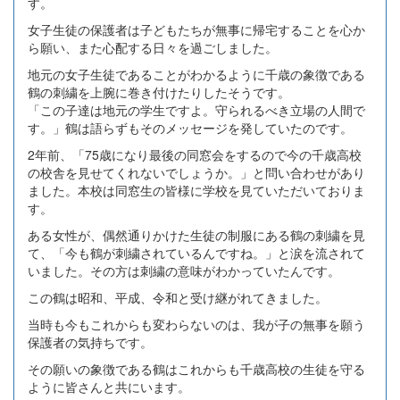
す。
女子生徒の保護者は子どもたちが無事に帰宅することを心か
ら願い、また心配する日々を過ごしました。
地元の女子生徒であることがわかるように千歳の象徴である
鶴の刺繍を上腕に巻き付けたりしたそうです。
「この子達は地元の学生ですよ。守られるべき立場の人間で
す。」鶴は語らずもそのメッセージを発していたのです。
2年前、「75歳になり最後の同窓会をするので今の千歳高校
の校舎を見せてくれないでしょうか。」と問い合わせがあり
ました。本校は同窓生の皆様に学校を見ていただいておりま
す。
ある女性が、偶然通りかけた生徒の制服にある鶴の刺繍を見
て、「今も鶴が刺繍されているんですね。」と涙を流されて
いました。その方は刺繍の意味がわかっていたんです。
この鶴は昭和、平成、令和と受け継がれてきました。
当時も今もこれからも変わらないのは、我が子の無事を願う
保護者の気持ちです。
その願いの象徴である鶴はこれからも千歳高校の生徒を守る
ように皆さんと共にいます。