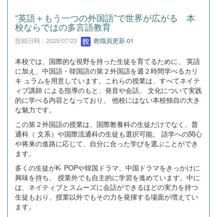
“英語＋もう一つの外国語”で世界が広がる 本
校ならではの多言語教育
投稿日時 : 2025/07/23
教職員更新-01
本校では、国際的な視野を持った生徒を育てるために、 英語
に加え、中国語・韓国語の第２外国語を週２時間学べるカリ
キ ュラムを用意しています。これらの授業は、すべてネイテ
ィブ講師 による指導のもと、発音や会話、 文化について実践
的に学べる内容となっており、 他校にはない本校独自の大き
な魅力です。
この第２外国語の授業は、国際教養科の生徒だけでなく、普
通科（ 文系）や国際流通科の生徒も選択可能。 語学への関心
や将来の進路に応じて、自分に合った学びを選ぶことができ
ます。
多くの生徒がK- POPや韓国ドラマ、中国ドラマをきっかけに
興味を持ち、 授業外でも自主的に学習を進めています。中に
は、ネイティブとスムーズに会話ができるほどの実力を持つ
生徒もおり、授業以外でもその力を発揮する場面が増えてい
ます。