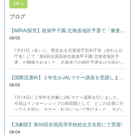
5件
ブログ
【MIRAI探究】政策甲子園 北海道地区予選で「審査員特別賞」を受賞！
08/05
7月31日（金）に、歴史ある北海道庁旧本庁舎（赤れんが
庁舎）にて「第4回全国高校生政策甲子園 北海道地区予
選」が開催されました。北海道での地区予選会は今回が初
開催となります。 本校からは、3年生4名によるチーム「｜
学年主任｜」が出場しました。3年生という勝負の時期に
【国際流通科】２年生がJALマナー講座を受講しました。
あたり、受験勉強や学校祭の準備など非常に多忙な日々の
08/05
中、全員で時間を作り出し、徹底的なリサーチと準備を重
ねて当日を迎えました。 事前審査（書類審査）を見事に突
7月14日に２学年を対象にJALマナー講座を行いました。
破し、本校チームは「設定テーマ部門」と「自由テーマ部
今回はインターンシップの前段階として、どこの企業に行
門」の両方で登壇・発表を行いました。 &nbsp; ■ 発表テ
っても大切な、マナー・礼法について学びました。 礼の仕
ーマと結果 設定テーマ部門 『若者キャリア試就制度「早
方、作法、話し方など、基本からしっかりとJALスカイ札
期離職を解消する人材開発型社会政策」―辞める前に試せ
幌様の協力のもと、授業をしていただきました。 9月のイ
る社会へ―』 &rArr; 惜しくも表彰外となりましたが、若者
【演劇部】第50回全国高等学校総合文化祭にて受賞!
ンターンシップに向けて準備中です。 &nbsp;
のキャリア形成に正面から向き合った鋭い視点と提案が高
08/04
く評価されました。 自由テーマ部門 『共同養育による子