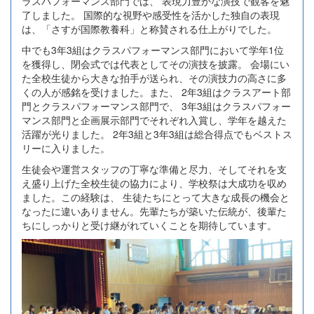
ラスパフォーマンス部門では、 表現力豊かな演技で観客を魅
了しました。 国際的な視野や感受性を活かした独自の表現
は、「さすが国際教養科」と称賛される仕上がりでした。
中でも3年3組はクラスパフォーマンス部門において学年1位
を獲得し、閉会式では代表としてその演技を披露。 会場にい
た全校生徒から大きな拍手が送られ、その演技力の高さに多
くの人が感銘を受けました。また、 2年3組はクラスアート部
門とクラスパフォーマンス部門で、 3年3組はクラスパフォー
マンス部門と企画展示部門でそれぞれ入賞し、学年を越えた
活躍が光りました。 2年3組と3年3組は総合得点でもベストス
リーに入りました。
生徒会や運営スタッフの丁寧な準備と尽力、そしてそれを支
え盛り上げた全校生徒の協力により、学校祭は大成功を収め
ました。この経験は、 生徒たちにとって大きな成長の機会と
なったに違いありません。先輩たちが築いた伝統が、後輩た
ちにしっかりと受け継がれていくことを期待しています。