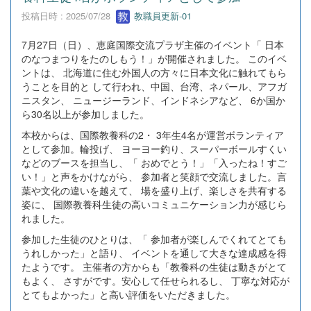
投稿日時 : 2025/07/28
教職員更新-01
7月27日（日）、恵庭国際交流プラザ主催のイベント「 日本
のなつまつりをたのしもう！」が開催されました。 このイベ
ントは、 北海道に住む外国人の方々に日本文化に触れてもら
うことを目的と して行われ、中国、台湾、ネパール、アフガ
ニスタン、 ニュージーランド、インドネシアなど、 6か国か
ら30名以上が参加しました。
本校からは、国際教養科の2・ 3年生4名が運営ボランティア
として参加。輪投げ、 ヨーヨー釣り、スーパーボールすくい
などのブースを担当し、「 おめでとう！」「入ったね！すご
い！」と声をかけながら、 参加者と笑顔で交流しました。言
葉や文化の違いを越えて、 場を盛り上げ、楽しさを共有する
姿に、 国際教養科生徒の高いコミュニケーション力が感じら
れました。
参加した生徒のひとりは、「 参加者が楽しんでくれてとても
うれしかった」と語り、 イベントを通して大きな達成感を得
たようです。 主催者の方からも「教養科の生徒は動きがとて
もよく、 さすがです。安心して任せられるし、 丁寧な対応が
とてもよかった」と高い評価をいただきました。