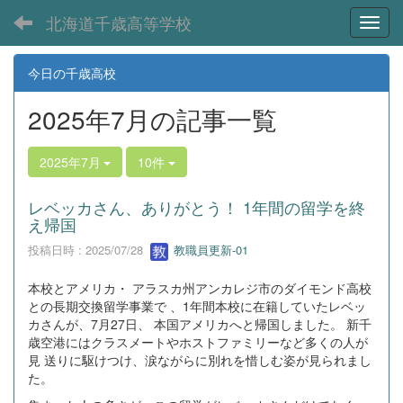
北海道千歳高等学校
Toggl
今日の千歳高校
2025年7月の記事一覧
2025年7月
10件
レベッカさん、ありがとう！ 1年間の留学を終
え帰国
投稿日時 : 2025/07/28
教職員更新-01
本校とアメリカ・ アラスカ州アンカレジ市のダイモンド高校
との長期交換留学事業で 、1年間本校に在籍していたレベッ
カさんが、7月27日、 本国アメリカへと帰国しました。 新千
歳空港にはクラスメートやホストファミリーなど多くの人が
見 送りに駆けつけ、涙ながらに別れを惜しむ姿が見られまし
た。