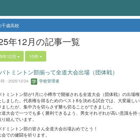
の千歳高校
025年12月の記事一覧
25年12月
10件
バトミントン部揃って全道大会出場（団体戦）
 : 2025/12/24
学校管理者
バトミントン部が1月に小樽市で開催される全道大会（団体戦）の出場権
たしました。代表権を得るためのベスト8を決める試合では、大変厳しい
りましたが、集中力を切らさず勝ち切ることができました。
全道大会で一つでも多く勝利できるよう、男女それぞれが高い意識を持
取り組んでいます。
バドミントン部の皆さん全道大会出場おめでとう！
大会での健闘を祈ります。