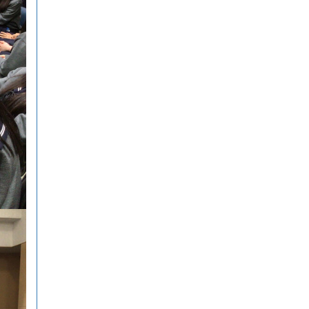
想力でより学びやすいサイトへと
進化させてまいりますので、検定
合格に向けぜひ新しくなった
『Compath（コンパス）』をご活
用ください。 全商検定対策支援ポ
ータルサイト「Compath（コンパ
ス）」 ■ 生徒アンケートにご協力
いただいた学校（11校）北海道滝
川西高等学校／北...