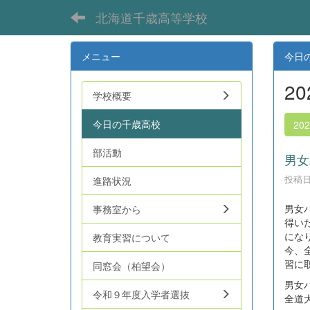
北海道千歳高等学校
メニュー
今日
2
学校概要
今日の千歳高校
20
部活動
男女
投稿日時
進路状況
男女
事務室から
得い
にな
教育実習について
今、
習に
同窓会（柏望会）
男女
令和９年度入学者選抜
全道