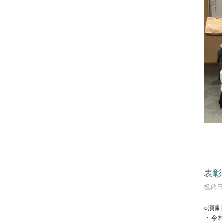
表彰
投稿日時
○演劇
・令