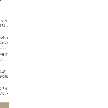
クショ
参加し
地域の
に尽力
した。
主催者
した」
は新
校の授
なサイ
んでい