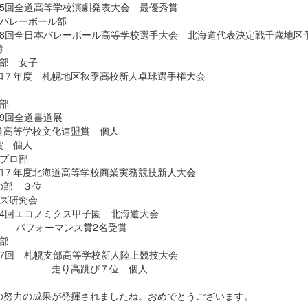
75回全道高等学校演劇発表大会 最優秀賞
子バレーボール部
78回全日本バレーボール高等学校選手大会 北海道代表決定戦千歳地区
勝
球部 女子
和７年度 札幌地区秋季高校新人卓球選手権大会
部
59回全道書道展
道高等学校文化連盟賞 個人
賞 個人
ープロ部
和７年度北海道高等学校商業実務競技新人大会
の部 ３位
イズ研究会
24回エコノミクス甲子園 北海道大会
ォーマンス賞2名受賞
部
57回 札幌支部高等学校新人陸上競技大会
り高跳び７位 個人
の努力の成果が発揮されましたね。おめでとうございます。