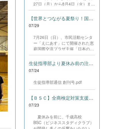
した。緊張感のある全国の舞台に
27日（月）から8月4日（火）まで
おいて、一人一人が役割を果た
の日程で、それぞれ学習に取り組
し、心を込めた演技と表現を披露
みました。多くの生徒が意欲的に
することができました。 また、
【世界とつながる夏祭り！国際教養科の生徒が多文化共生ボランテ...
参加し、これまでの学習内容の復
今回の全国大会出場にあたり、多
07/29
習や発展的な内容、受験に向けた
大なるご支援・ご協力をいただき
学習などに真剣に取り組む姿が見
ました企業の皆様、ならびに心温
7月26日（日）、市民活動センタ
られました。夏期講習で身に付け
まるご寄付や温かいご声援を寄せ
ー「えにあす」にて開催された恵
た学習習慣や知識を、今後の学校
てくださった地域の皆様方に、心
庭国際交流プラザ主催「日本の夏
生活や学習に生かし、一人一人が
より感謝申し上げます。皆様から
祭り体験」に、本校国際教養科の
さらなる成長につなげてくれるこ
の温かいご支援が部員たちの大き
生徒6名がボランティアとして参
とを期待しています。 &nbsp;
生徒指導部より夏休み前の注意事項
な励みとなり、全国の舞台で最高
加しました！ 会場にはウクライ
のパフォーマンスと演技を届ける
07/24
ナ、ネパール、アフガニスタンな
ことができました。今回の経験を
ど多国籍な参加者が集まり、ヨー
糧に、さらに表現力に磨きをか
生徒指導部通信 創刊号.pdf
ヨー釣りや綿あめ、盆踊りなどを
け、今後も活動してまいります。
満喫。浴衣姿でイベントを彩った
引き続き、本校演劇部への変わら
1年生や、経験を生かして頼もし
【ＢＳＣ】全商検定対策支援ポータルサイト「Compath（コンパス）...
ぬご声援をよろしくお願いいたし
く場を仕切る3年生など、生徒た
ます。 &nbsp;
07/23
ちは言葉や国境を超えて笑顔で交
流を深めました。 主催者の方から
夏休みを前に、千歳高校
は、「国籍や年齢を問わず笑顔で
BSC（ビジネススタディクラブ）
寄り添い、自分で考えて動く姿が
が開発し多くの反響をいただいて