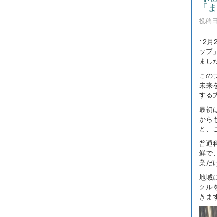
「ま
投稿日時
12
ップ
まし
この
未来
する
最初
から
と、
普通
鮮で
業だ
地域
クル
きま