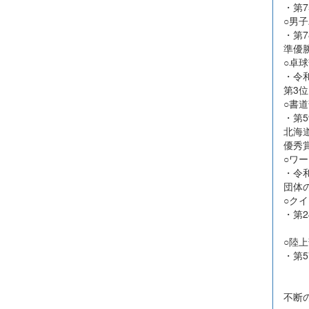
・第
○男
・第
準優
○卓
・令
第3位
○書道
・第
北海
優秀
○ワ
・令
団体
○ク
・第
パフ
○陸上
・第
走
不断