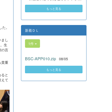
素晴らしい。異文化理解のマイン
いる、全商検定合格支援ポータル
ドが自然と身についている」と、
もっと見る
サイト『Compath（コンパス）』
賞賛の声をいただきました！ 教室
がさらにバージョンアップいたし
の中だけでなく、地域や世界とい
ました。 今回もユーザーの皆様
う広いフィールドで本領を発揮す
からいただいたアンケートのご意
る教養科生たち。多文化共生社会
した。
見をもとに、BSC部員のプログラ
新着ＤＬ
を引っ張る頼もしい姿に、誇らし
。
ミングチームがデバッグ（不具合
さでいっぱいです。 教養科生、ど
修正）から新機能の実装までを行
いまし
んどん外へ飛び出そう！ その温か
1件
いました。今回のアップデートで
た。生
い心と行動力を磨き、世界を笑顔
は、ビジネス計算・簿記・ビジネ
謝の言
にする魅力的な人材へ成長してい
ス文書・情報処理・商業経済・財
く皆さんを応援しています！
BSC-APP010.zip
08/05
務分析・ビジネスコミュニケーシ
る貴重
ョンなど各ジャンルに及ぶ計79件
の更新プログラムを一挙にリリー
もっと見る
スしました。 具体的には、各検
めると
定問題数の大幅増加をはじめ、英
考えて
語翻訳機能の追加、フォント拡大
など視認性の改善、SEO対策（タ
グの最適化）によるサイト動作の
快適化を実施しました（SEO対策
は全てのプログラムで更新しまし
た）。今後も生徒たちの技術と発