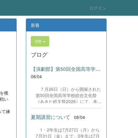
ログイン
新着
5件
ブログ
【演劇部】第50回全国高等学校総合文化祭にて受賞!
08/04
７月26日（日）から開催された
を獲
第50回全国高等学校総合文化祭
戦い
（あきた総文祭2026）にて、本校
演劇部が「優良賞」及び「舞台美
って練
術賞」を受賞いたしました。大会
夏期講習について
08/04
当日は、本校の部員たちもこれま
で積み重ねてきた練習の成果を存
1・2年生は7月27日（月）から
分に発揮し、堂々と舞台に立ちま
7月31日（金）まで、3年生は7月