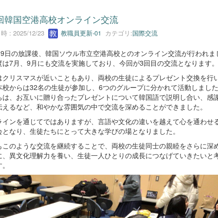
回韓国空港高校オンライン交流
 : 2025/12/23
教職員更新-01
カテゴリ:
国際交流
月19日の放課後、韓国ソウル市立空港高校とのオンライン交流が行われま
度は7月、9月にも交流を実施しており、今回が3回目の交流となります
はクリスマスが近いこともあり、両校の生徒によるプレゼント交換を行
本校からは32名の生徒が参加し、6つのグループに分かれて活動しまし
ちは、お互いに贈り合ったプレゼントについて韓国語で説明し合い、感
伝えるなど、和やかな雰囲気の中で交流を深めることができました。
ラインを通じてではありますが、言語や文化の違いを越えて心を通わせ
会となり、生徒たちにとって大きな学びの場となりました。
もこのような交流を継続することで、両校の生徒同士の親睦をさらに深
に、異文化理解力を養い、生徒一人ひとりの成長につなげていきたいと
す。