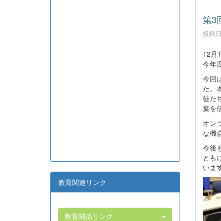
第3
投稿日時
12
今年
今回
た。
徒た
葉を
オン
な機
今後
とも
いま
教育関連リンク
教育関係リンク