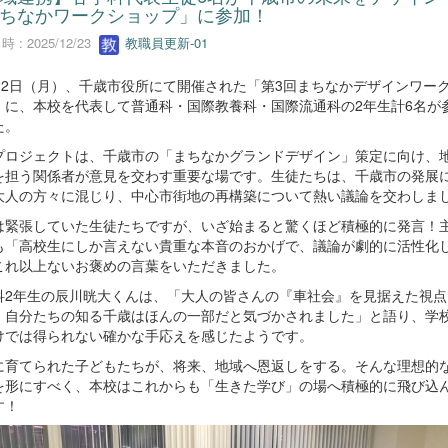
ちなかワークショップ」に参加！
 : 2025/12/23
教職員更新-01
月22日（月）、千歳市役所にて開催された「第3回まちなかデザインワー
」に、本校を代表して普通科・国際教養科・国際流通科の2年生計6名が
た。
プロジェクトは、千歳市の「まちなかグランドデザイン」策定に向け、
を担う関係者が意見を交わす重要な場です。生徒たちは、千歳市の発展
大人の方々に混じり、中心市街地の再構築について熱い議論を交わしま
は緊張していた生徒たちですが、いざ始まると驚くほど積極的に発言！
も「高校生にしか言えない貴重な本音のおかげで、議論が劇的に活性化
これ以上ないお褒めの言葉をいただきました。
科2年生の辰川晄大くんは、「大人の皆さんの『車社会』を見据えた視点
、自分たちの知る千歳はほんの一部だと気づかされました」と語り、学
けでは得られない確かな手応えを感じたようです。
に育てられた子どもたちが、将来、地域へ恩返しをする。そんな理想的
を形にすべく、本校はこれからも「生きた学び」の場へ積極的に飛び込
す！