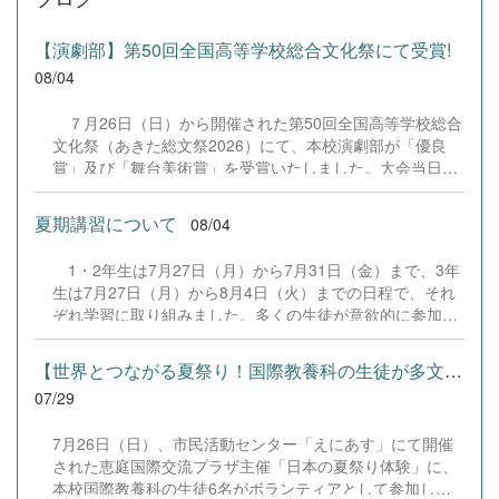
【演劇部】第50回全国高等学校総合文化祭にて受賞!
08/04
７月26日（日）から開催された第50回全国高等学校総合
文化祭（あきた総文祭2026）にて、本校演劇部が「優良
賞」及び「舞台美術賞」を受賞いたしました。大会当日
は、本校の部員たちもこれまで積み重ねてきた練習の成果
を存分に発揮し、堂々と舞台に立ちました。緊張感のある
夏期講習について
08/04
全国の舞台において、一人一人が役割を果たし、心を込め
た演技と表現を披露することができました。 また、今回
1・2年生は7月27日（月）から7月31日（金）まで、3年
の全国大会出場にあたり、多大なるご支援・ご協力をいた
生は7月27日（月）から8月4日（火）までの日程で、それ
だきました企業の皆様、ならびに心温まるご寄付や温かい
ぞれ学習に取り組みました。多くの生徒が意欲的に参加
ご声援を寄せてくださった地域の皆様方に、心より感謝申
し、これまでの学習内容の復習や発展的な内容、受験に向
し上げます。皆様からの温かいご支援が部員たちの大きな
けた学習などに真剣に取り組む姿が見られました。夏期講
励みとなり、全国の舞台で最高のパフォーマンスと演技を
【世界とつながる夏祭り！国際教養科の生徒が多文化共生ボランテ...
習で身に付けた学習習慣や知識を、今後の学校生活や学習
届けることができました。今回の経験を糧に、さらに表現
07/29
に生かし、一人一人がさらなる成長につなげてくれること
力に磨きをかけ、今後も活動してまいります。引き続き、
を期待しています。 &nbsp;
本校演劇部への変わらぬご声援をよろしくお願いいたしま
7月26日（日）、市民活動センター「えにあす」にて開催
す。 &nbsp;
された恵庭国際交流プラザ主催「日本の夏祭り体験」に、
本校国際教養科の生徒6名がボランティアとして参加しま