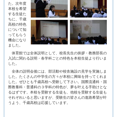
た。次年度
本校を希望
する生徒た
ちに、千歳
高校の特色
について知
ってもらう
機会になり
ました。
体育館では全体説明として、校長先生の挨拶・教務部長の
入試に関わる説明・各学科ごとの特色を本校生徒より行いま
した。
全体の説明会後には、部活動や校舎施設の見学を実施しま
した。たくさんの中学生の方々が本校に興味を持ってくれま
した。ぜひとも千歳高校へ受験して下さい。国際流通科・国
際教養科・普通科の３学科の特色が、夢を叶える手助けとな
るはずです。本校を受験する生徒も、他校を受験する生徒も
それぞれいると思いますが、受験生の皆さんの進路希望が叶
うよう、千歳高校は応援しています。