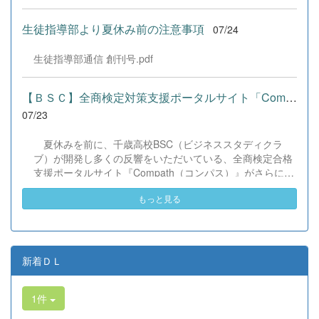
した！ 会場にはウクライナ、ネパール、アフガニスタンな
ど多国籍な参加者が集まり、ヨーヨー釣りや綿あめ、盆踊
生徒指導部より夏休み前の注意事項
07/24
りなどを満喫。浴衣姿でイベントを彩った1年生や、経験
を生かして頼もしく場を仕切る3年生など、生徒たちは言
生徒指導部通信 創刊号.pdf
葉や国境を超えて笑顔で交流を深めました。 主催者の方か
らは、「国籍や年齢を問わず笑顔で寄り添い、自分で考え
て動く姿が素晴らしい。異文化理解のマインドが自然と身
【ＢＳＣ】全商検定対策支援ポータルサイト「Compath（コンパス）...
についている」と、賞賛の声をいただきました！ 教室の中
07/23
だけでなく、地域や世界という広いフィールドで本領を発
揮する教養科生たち。多文化共生社会を引っ張る頼もしい
夏休みを前に、千歳高校BSC（ビジネススタディクラ
姿に、誇らしさでいっぱいです。 教養科生、どんどん外へ
ブ）が開発し多くの反響をいただいている、全商検定合格
飛び出そう！ その温かい心と行動力を磨き、世界を笑顔に
支援ポータルサイト『Compath（コンパス）』がさらにバ
する魅力的な人材へ成長していく皆さんを応援していま
ージョンアップいたしました。 今回もユーザーの皆様か
す！
もっと見る
らいただいたアンケートのご意見をもとに、BSC部員のプ
ログラミングチームがデバッグ（不具合修正）から新機能
の実装までを行いました。今回のアップデートでは、ビジ
ネス計算・簿記・ビジネス文書・情報処理・商業経済・財
務分析・ビジネスコミュニケーションなど各ジャンルに及
新着ＤＬ
ぶ計79件の更新プログラムを一挙にリリースしました。
具体的には、各検定問題数の大幅増加をはじめ、英語翻訳
1件
機能の追加、フォント拡大など視認性の改善、SEO対策
（タグの最適化）によるサイト動作の快適化を実施しまし