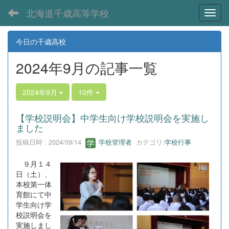
北海道千歳高等学校
Toggl
今日の千歳高校
2024年9月の記事一覧
2024年9月
10件
【学校説明会】中学生向け学校説明会を実施し
ました
投稿日時 : 2024/09/14
学校管理者
カテゴリ:
学校行事
９月１４
日（土）、
本校第一体
育館にて中
学生向け学
校説明会を
実施しまし