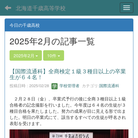
北海道千歳高等学校
Toggl
今日の千歳高校
2025年2月の記事一覧
2025年2月
10件
【国際流通科】全商検定１級３種目以上の卒業
生が６４名！
投稿日時 : 2025/02/28
学校管理者
カテゴリ:
国際流通科
２月２８日（金）、卒業式予行の後に全商３種目以上１級
合格者の記念撮影を行いました。今年度は６４名の生徒が３
種目合格を果たしました。努力の成果が目に見える形で出ま
した。明日の卒業式にて、該当するすべての生徒が呼名され
表彰を受けます。