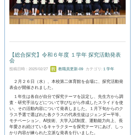
【総合探究】令和６年度 １学年 探究活動発表
会
投稿日時 : 2025/02/27
教職員更新-09
カテゴリ:
１学年
２月２６日（水）、本校第二体育館を会場に、探究活動発
表会が開催されました。
１年生は各自が自分で探究テーマを設定し、先生方から調
査・研究手法などについて学びながら作成したスライドを使
い、その活動内容について発表しました。１月下旬からのク
ラス予選で選ばれた各クラスの代表生徒はジェンダー平等、
モチベーション、AI技術、大学入試制度、運動能力向上、長
年愛され続けているキャラクターを探究テーマにあげ、しっ
かり内容が練られた立派な発表を行いました。