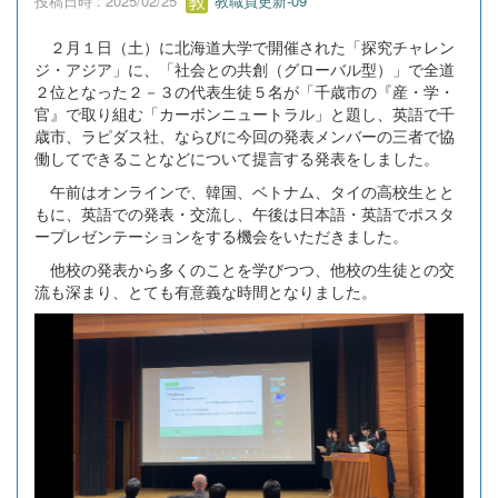
投稿日時 : 2025/02/25
教職員更新-09
２月１日（土）に北海道大学で開催された「探究チャレン
ジ・アジア」に、「社会との共創（グローバル型）」で全道
２位となった２－３の代表生徒５名が「千歳市の『産・学・
官』で取り組む「カーボンニュートラル」と題し、英語で千
歳市、ラピダス社、ならびに今回の発表メンバーの三者で協
働してできることなどについて提言する発表をしました。
午前はオンラインで、韓国、ベトナム、タイの高校生とと
もに、英語での発表・交流し、午後は日本語・英語でポスタ
ープレゼンテーションをする機会をいただきました。
他校の発表から多くのことを学びつつ、他校の生徒との交
流も深まり、とても有意義な時間となりました。