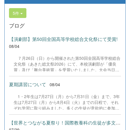
5件
ブログ
【演劇部】第50回全国高等学校総合文化祭にて受賞!
08/04
７月26日（日）から開催された第50回全国高等学校総合
文化祭（あきた総文祭2026）にて、本校演劇部が「優良
賞」及び「舞台美術賞」を受賞いたしました。大会当日
は、本校の部員たちもこれまで積み重ねてきた練習の成果
を存分に発揮し、堂々と舞台に立ちました。緊張感のある
夏期講習について
08/04
全国の舞台において、一人一人が役割を果たし、心を込め
た演技と表現を披露することができました。 また、今回
1・2年生は7月27日（月）から7月31日（金）まで、3年
の全国大会出場にあたり、多大なるご支援・ご協力をいた
生は7月27日（月）から8月4日（火）までの日程で、それ
だきました企業の皆様、ならびに心温まるご寄付や温かい
ぞれ学習に取り組みました。多くの生徒が意欲的に参加
ご声援を寄せてくださった地域の皆様方に、心より感謝申
し、これまでの学習内容の復習や発展的な内容、受験に向
し上げます。皆様からの温かいご支援が部員たちの大きな
けた学習などに真剣に取り組む姿が見られました。夏期講
励みとなり、全国の舞台で最高のパフォーマンスと演技を
【世界とつながる夏祭り！国際教養科の生徒が多文化共生ボランテ...
習で身に付けた学習習慣や知識を、今後の学校生活や学習
届けることができました。今回の経験を糧に、さらに表現
07/29