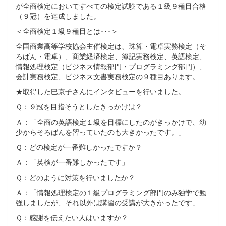
が全商検定においてすべての検定試験である１級９種目合格
（９冠）を達成しました。
＜全商検定１級９種目とは･･･＞
全国商業高等学校協会主催検定は、珠算・電卓実務検定（そ
ろばん・電卓）、商業経済検定、簿記実務検定、英語検定、
情報処理検定（ビジネス情報部門・プログラミング部門）、
会計実務検定、ビジネス文書実務検定の９種目あります。
★取得した巴京子さんにインタビューを行いました。
Ｑ：９冠を目指そうとしたきっかけは？
Ａ：「全商の英語検定１級を目標にしたのがきっかけで、幼
少からそろばんを習っていたのも大きかったです。」
Ｑ：どの検定が一番難しかったですか？
Ａ：「英検が一番難しかったです」
Ｑ：どのように対策を行いましたか？
Ａ：「情報処理検定の１級プログラミング部門のみ独学で勉
強しましたが、それ以外は講習の受講が大きかったです」
Ｑ：感謝を伝えたい人はいますか？