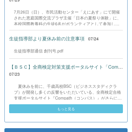
に生かし、一人一人がさらなる成長につなげてくれること
力に磨きをかけ、今後も活動してまいります。引き続き、
を期待しています。 &nbsp;
本校演劇部への変わらぬご声援をよろしくお願いいたしま
7月26日（日）、市民活動センター「えにあす」にて開催
す。 &nbsp;
された恵庭国際交流プラザ主催「日本の夏祭り体験」に、
本校国際教養科の生徒6名がボランティアとして参加しま
した！ 会場にはウクライナ、ネパール、アフガニスタンな
ど多国籍な参加者が集まり、ヨーヨー釣りや綿あめ、盆踊
生徒指導部より夏休み前の注意事項
07/24
りなどを満喫。浴衣姿でイベントを彩った1年生や、経験
を生かして頼もしく場を仕切る3年生など、生徒たちは言
生徒指導部通信 創刊号.pdf
葉や国境を超えて笑顔で交流を深めました。 主催者の方か
らは、「国籍や年齢を問わず笑顔で寄り添い、自分で考え
て動く姿が素晴らしい。異文化理解のマインドが自然と身
【ＢＳＣ】全商検定対策支援ポータルサイト「Compath（コンパス）...
についている」と、賞賛の声をいただきました！ 教室の中
07/23
だけでなく、地域や世界という広いフィールドで本領を発
揮する教養科生たち。多文化共生社会を引っ張る頼もしい
夏休みを前に、千歳高校BSC（ビジネススタディクラ
姿に、誇らしさでいっぱいです。 教養科生、どんどん外へ
ブ）が開発し多くの反響をいただいている、全商検定合格
飛び出そう！ その温かい心と行動力を磨き、世界を笑顔に
支援ポータルサイト『Compath（コンパス）』がさらにバ
する魅力的な人材へ成長していく皆さんを応援していま
ージョンアップいたしました。 今回もユーザーの皆様か
す！
もっと見る
らいただいたアンケートのご意見をもとに、BSC部員のプ
ログラミングチームがデバッグ（不具合修正）から新機能
の実装までを行いました。今回のアップデートでは、ビジ
ネス計算・簿記・ビジネス文書・情報処理・商業経済・財