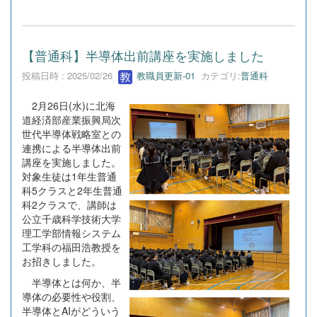
【普通科】半導体出前講座を実施しました
投稿日時 : 2025/02/26
教職員更新-01
カテゴリ:
普通科
2月26日(水)に北海
道経済部産業振興局次
世代半導体戦略室との
連携による半導体出前
講座を実施しました。
対象生徒は1年生普通
科5クラスと2年生普通
科2クラスで、講師は
公立千歳科学技術大学
理工学部情報システム
工学科の福田浩教授を
お招きしました。
半導体とは何か、半
導体の必要性や役割、
半導体とAIがどういう