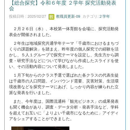
【総合探究】令和６年度 ２学年 探究活動発表
会
投稿日時 : 2025/02/27
教職員更新-09
カテゴリ:
２学年
２月２６日（水）、本校第一体育館を会場に、探究活動発
表会が開催されました。
２年生は地域探究共通学年テーマ「千歳市におけるまちづ
くりの課題解決」を踏まえ、昨年度の個人探究での経験を活
かし、５人１グループで探究テーマを設定し、先生方から調
査・研究手法などについて学びながら作成したスライドを使
い、その活動内容について発表しました。
１月下旬からのクラス予選で選ばれた各クラスの代表生徒
は千歳市の人口問題、インバウンド需要、災害対策、生活環
境改善などを探究テーマにあげ、しっかり内容が練られた立
派な発表を行いました。
また、今年度は、国際流通科「観光ビジネス」の成果発表
も聞く機会があり、調査・データ分析・発表手法など、学科
を超えてお互いに「よりよい千歳市になるために」アイディ
アをシェアすることができました。