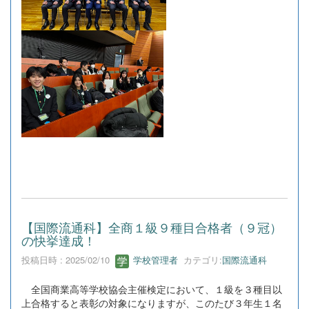
【国際流通科】全商１級９種目合格者（９冠）
の快挙達成！
投稿日時 : 2025/02/10
学校管理者
カテゴリ:
国際流通科
全国商業高等学校協会主催検定において、１級を３種目以
上合格すると表彰の対象になりますが、このたび３年生１名