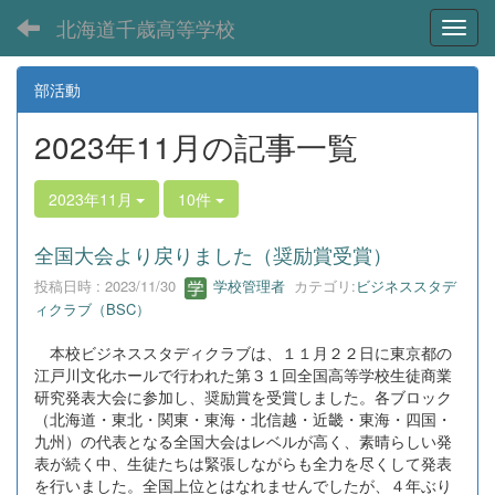
北海道千歳高等学校
Toggl
部活動
2023年11月の記事一覧
2023年11月
10件
全国大会より戻りました（奨励賞受賞）
投稿日時 : 2023/11/30
学校管理者
カテゴリ:
ビジネススタデ
ィクラブ（BSC）
本校ビジネススタディクラブは、１１月２２日に東京都の
江戸川文化ホールで行われた第３１回全国高等学校生徒商業
研究発表大会に参加し、奨励賞を受賞しました。各ブロック
（北海道・東北・関東・東海・北信越・近畿・東海・四国・
九州）の代表となる全国大会はレベルが高く、素晴らしい発
表が続く中、生徒たちは緊張しながらも全力を尽くして発表
を行いました。全国上位とはなれませんでしたが、４年ぶり