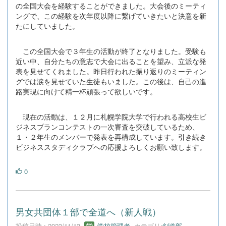
の全国大会を経験することができました。大会後のミーティ
ングで、この経験を次年度以降に繋げていきたいと決意を新
たにしていました。
この全国大会で３年生の活動が終了となりました。受験も
近い中、自分たちの意志で大会に出ることを望み、立派な発
表を見せてくれました。昨日行われた振り返りのミーティン
グでは涙を見せていた生徒もいました。この後は、自己の進
路実現に向けて精一杯頑張って欲しいです。
現在の活動は、１２月に札幌学院大学で行われる高校生ビ
ジネスプランコンテストの一次審査を突破しているため、
１・２年生のメンバーで発表を再構成しています。引き続き
ビジネススタディクラブへの応援よろしくお願い致します。
0
男女共団体１部で全道へ（新人戦）
投稿日時 : 2023/11/13
学校管理者
カテゴリ:
剣道部