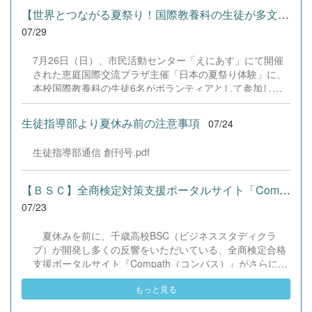
けた学習などに真剣に取り組む姿が見られました。夏期講
励みとなり、全国の舞台で最高のパフォーマンスと演技を
【世界とつながる夏祭り！国際教養科の生徒が多文化共生ボランテ...
習で身に付けた学習習慣や知識を、今後の学校生活や学習
届けることができました。今回の経験を糧に、さらに表現
07/29
に生かし、一人一人がさらなる成長につなげてくれること
力に磨きをかけ、今後も活動してまいります。引き続き、
を期待しています。 &nbsp;
本校演劇部への変わらぬご声援をよろしくお願いいたしま
7月26日（日）、市民活動センター「えにあす」にて開催
す。 &nbsp;
された恵庭国際交流プラザ主催「日本の夏祭り体験」に、
本校国際教養科の生徒6名がボランティアとして参加しま
した！ 会場にはウクライナ、ネパール、アフガニスタンな
ど多国籍な参加者が集まり、ヨーヨー釣りや綿あめ、盆踊
生徒指導部より夏休み前の注意事項
07/24
りなどを満喫。浴衣姿でイベントを彩った1年生や、経験
を生かして頼もしく場を仕切る3年生など、生徒たちは言
生徒指導部通信 創刊号.pdf
葉や国境を超えて笑顔で交流を深めました。 主催者の方か
らは、「国籍や年齢を問わず笑顔で寄り添い、自分で考え
て動く姿が素晴らしい。異文化理解のマインドが自然と身
【ＢＳＣ】全商検定対策支援ポータルサイト「Compath（コンパス）...
についている」と、賞賛の声をいただきました！ 教室の中
07/23
だけでなく、地域や世界という広いフィールドで本領を発
揮する教養科生たち。多文化共生社会を引っ張る頼もしい
夏休みを前に、千歳高校BSC（ビジネススタディクラ
姿に、誇らしさでいっぱいです。 教養科生、どんどん外へ
ブ）が開発し多くの反響をいただいている、全商検定合格
飛び出そう！ その温かい心と行動力を磨き、世界を笑顔に
支援ポータルサイト『Compath（コンパス）』がさらにバ
する魅力的な人材へ成長していく皆さんを応援していま
ージョンアップいたしました。 今回もユーザーの皆様か
す！
もっと見る
らいただいたアンケートのご意見をもとに、BSC部員のプ
ログラミングチームがデバッグ（不具合修正）から新機能