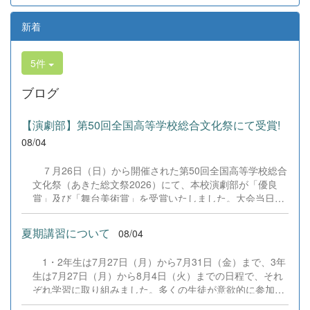
新着
5件
ブログ
【演劇部】第50回全国高等学校総合文化祭にて受賞!
08/04
７月26日（日）から開催された第50回全国高等学校総合
文化祭（あきた総文祭2026）にて、本校演劇部が「優良
賞」及び「舞台美術賞」を受賞いたしました。大会当日
は、本校の部員たちもこれまで積み重ねてきた練習の成果
を存分に発揮し、堂々と舞台に立ちました。緊張感のある
夏期講習について
08/04
全国の舞台において、一人一人が役割を果たし、心を込め
た演技と表現を披露することができました。 また、今回
1・2年生は7月27日（月）から7月31日（金）まで、3年
の全国大会出場にあたり、多大なるご支援・ご協力をいた
生は7月27日（月）から8月4日（火）までの日程で、それ
だきました企業の皆様、ならびに心温まるご寄付や温かい
ぞれ学習に取り組みました。多くの生徒が意欲的に参加
ご声援を寄せてくださった地域の皆様方に、心より感謝申
し、これまでの学習内容の復習や発展的な内容、受験に向
し上げます。皆様からの温かいご支援が部員たちの大きな