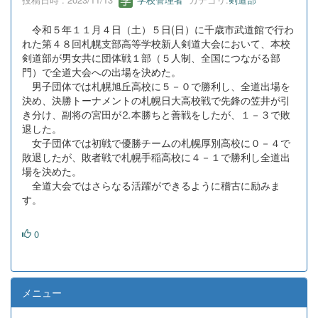
令和５年１１月４日（土）５日(日）に千歳市武道館で行わ
れた第４８回札幌支部高等学校新人剣道大会において、本校
剣道部が男女共に団体戦１部（５人制、全国につながる部
門）で全道大会への出場を決めた。
男子団体では札幌旭丘高校に５－０で勝利し、全道出場を
決め、決勝トーナメントの札幌日大高校戦で先鋒の笠井が引
き分け、副将の宮田が⒉本勝ちと善戦をしたが、１－３で敗
退した。
女子団体では初戦で優勝チームの札幌厚別高校に０－４で
敗退したが、敗者戦で札幌手稲高校に４－１で勝利し全道出
場を決めた。
全道大会ではさらなる活躍ができるように稽古に励みま
す。
0
メニュー