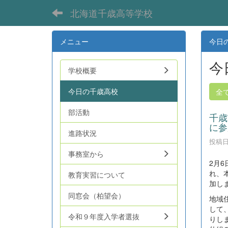
北海道千歳高等学校
メニュー
今日
今
学校概要
今日の千歳高校
全
部活動
千歳
に参
進路状況
投稿日時
事務室から
2月
れ、
教育実習について
加し
同窓会（柏望会）
地域
して
令和９年度入学者選抜
りし