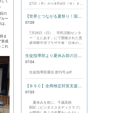
した。緊張感のある全国の舞台に
重して
27日（月）から8月4日（火）まで
おいて、一人一人が役割を果た
。
の日程で、それぞれ学習に取り組
し、心を込めた演技と表現を披露
目の
みました。多くの生徒が意欲的に
することができました。 また、
【世界とつながる夏祭り！国際教養科の生徒が多文化共生ボランテ...
グルー
参加し、これまでの学習内容の復
今回の全国大会出場にあたり、多
07/29
験は、
習や発展的な内容、受験に向けた
大なるご支援・ご協力をいただき
学習などに真剣に取り組む姿が見
ました企業の皆様、ならびに心温
7月26日（日）、市民活動センタ
られました。夏期講習で身に付け
まるご寄付や温かいご声援を寄せ
得ま
ー「えにあす」にて開催された恵
た学習習慣や知識を、今後の学校
てくださった地域の皆様方に、心
ア形成
庭国際交流プラザ主催「日本の夏
生活や学習に生かし、一人一人が
より感謝申し上げます。皆様から
をこれ
祭り体験」に、本校国際教養科の
さらなる成長につなげてくれるこ
の温かいご支援が部員たちの大き
生徒6名がボランティアとして参
とを期待しています。 &nbsp;
生徒指導部より夏休み前の注意事項
な励みとなり、全国の舞台で最高
加しました！ 会場にはウクライ
のパフォーマンスと演技を届ける
07/24
ナ、ネパール、アフガニスタンな
ことができました。今回の経験を
ど多国籍な参加者が集まり、ヨー
糧に、さらに表現力に磨きをか
生徒指導部通信 創刊号.pdf
ヨー釣りや綿あめ、盆踊りなどを
け、今後も活動してまいります。
満喫。浴衣姿でイベントを彩った
引き続き、本校演劇部への変わら
1年生や、経験を生かして頼もし
【ＢＳＣ】全商検定対策支援ポータルサイト「Compath（コンパス）...
ぬご声援をよろしくお願いいたし
く場を仕切る3年生など、生徒た
ます。 &nbsp;
07/23
ちは言葉や国境を超えて笑顔で交
流を深めました。 主催者の方から
夏休みを前に、千歳高校
は、「国籍や年齢を問わず笑顔で
BSC（ビジネススタディクラブ）
寄り添い、自分で考えて動く姿が
が開発し多くの反響をいただいて