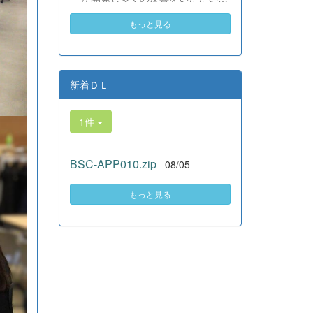
素晴らしい。異文化理解のマイン
いる、全商検定合格支援ポータル
ドが自然と身についている」と、
もっと見る
サイト『Compath（コンパス）』
賞賛の声をいただきました！ 教室
がさらにバージョンアップいたし
の中だけでなく、地域や世界とい
ました。 今回もユーザーの皆様
う広いフィールドで本領を発揮す
からいただいたアンケートのご意
る教養科生たち。多文化共生社会
見をもとに、BSC部員のプログラ
新着ＤＬ
を引っ張る頼もしい姿に、誇らし
ミングチームがデバッグ（不具合
さでいっぱいです。 教養科生、ど
修正）から新機能の実装までを行
んどん外へ飛び出そう！ その温か
1件
いました。今回のアップデートで
い心と行動力を磨き、世界を笑顔
は、ビジネス計算・簿記・ビジネ
にする魅力的な人材へ成長してい
ス文書・情報処理・商業経済・財
く皆さんを応援しています！
BSC-APP010.zip
08/05
務分析・ビジネスコミュニケーシ
ョンなど各ジャンルに及ぶ計79件
の更新プログラムを一挙にリリー
もっと見る
スしました。 具体的には、各検
定問題数の大幅増加をはじめ、英
語翻訳機能の追加、フォント拡大
など視認性の改善、SEO対策（タ
グの最適化）によるサイト動作の
快適化を実施しました（SEO対策
は全てのプログラムで更新しまし
た）。今後も生徒たちの技術と発