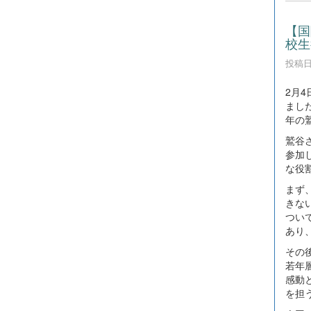
【国
校生
投稿日時
2月
まし
年の
鷲谷
参加
な役
まず
きな
つい
あり
その
若年
感動
を担