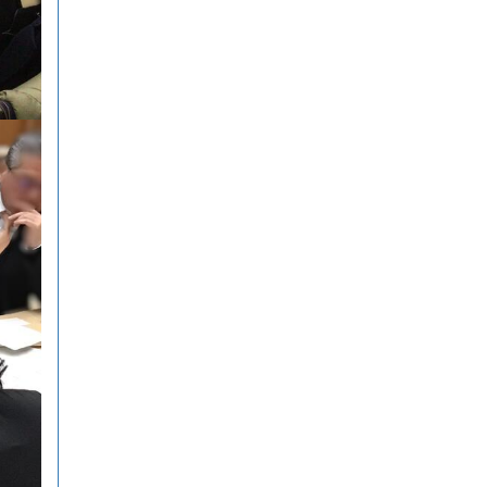
想力でより学びやすいサイトへと
進化させてまいりますので、検定
合格に向けぜひ新しくなった
『Compath（コンパス）』をご活
用ください。 全商検定対策支援ポ
ータルサイト「Compath（コンパ
ス）」 ■ 生徒アンケートにご協力
いただいた学校（11校）北海道滝
川西高等学校／北...