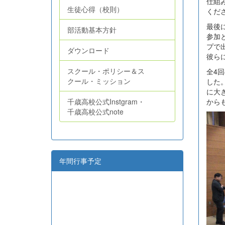
仕組
生徒心得（校則）
くだ
最後
部活動基本方針
参加
プで
ダウンロード
彼ら
スクール・ポリシー＆ス
全4
クール・ミッション
した
に大
から
千歳高校公式Instgram・
千歳高校公式note
年間行事予定