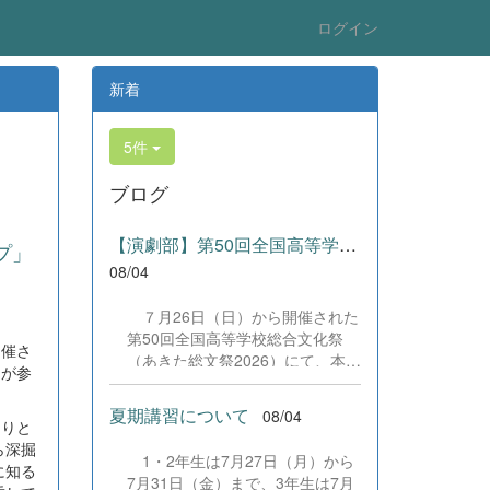
ログイン
新着
5件
ブログ
【演劇部】第50回全国高等学校総合文化祭にて受賞!
プ」
08/04
７月26日（日）から開催された
第50回全国高等学校総合文化祭
開催さ
（あきた総文祭2026）にて、本校
名が参
演劇部が「優良賞」及び「舞台美
術賞」を受賞いたしました。大会
夏期講習について
08/04
当日は、本校の部員たちもこれま
くりと
で積み重ねてきた練習の成果を存
ら深掘
1・2年生は7月27日（月）から
分に発揮し、堂々と舞台に立ちま
に知る
7月31日（金）まで、3年生は7月