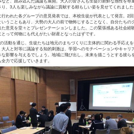
みなど、踏み込んだ議論も展開。大人の皆さんも生徒の新鮮な感性を尊
さり、3人も楽しみながら議論に貢献する頼もしい姿を見せてくれました
に行われた各グループの意見発表では、本校生徒が代表として発言。2回
ということもあり、大勢の大人の前で物怖じすることなく、自分たちの
出た意見を堂々とプレゼンテーションしました。この緊張感ある社会経
にとって何物にも代えがたい財産となったはずです。
回の活動を通じ、生徒たちは地元のまちづくりに主体的に関わる手応えを
。大人と対等に議論する知的刺激は、学習へのモチベーションやキャリ
きな影響を与えるでしょう。地域に飛び出し、未来を描こうとする彼ら
も全力で応援していきます。