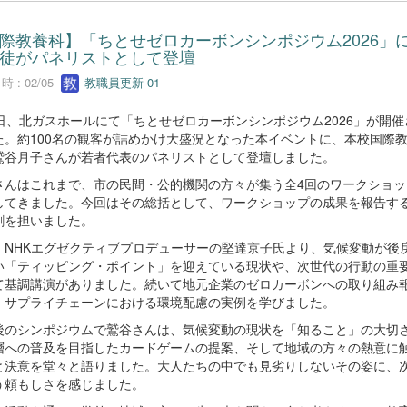
際教養科】「ちとせゼロカーボンシンポジウム2026」
徒がパネリストとして登壇
 : 02/05
教職員更新-01
4日、北ガスホールにて「ちとせゼロカーボンシンポジウム2026」が開催
た。約100名の観客が詰めかけ大盛況となった本イベントに、本校国際教
鷲谷月子さんが若者代表のパネリストとして登壇しました。
さんはこれまで、市の民間・公的機関の方々が集う全4回のワークショッ
してきました。今回はその総括として、ワークショップの成果を報告す
割を担いました。
、NHKエグゼクティブプロデューサーの堅達京子氏より、気候変動が後
い「ティッピング・ポイント」を迎えている現状や、次世代の行動の重
て基調講演がありました。続いて地元企業のゼロカーボンへの取り組み
、サプライチェーンにおける環境配慮の実例を学びました。
後のシンポジウムで鷲谷さんは、気候変動の現状を「知ること」の大切
層への普及を目指したカードゲームの提案、そして地域の方々の熱意に
と決意を堂々と語りました。大人たちの中でも見劣りしないその姿に、
う頼もしさを感じました。