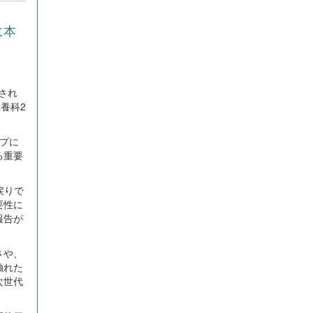
に本
され
養科2
プに
る重要
戻りで
要性に
報告が
さや、
触れた
次世代