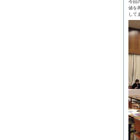
今回
値を
して