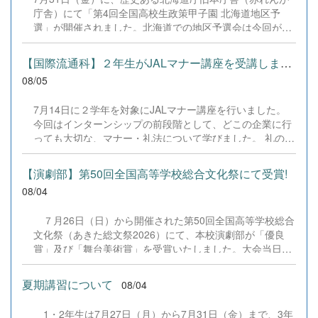
庁舎）にて「第4回全国高校生政策甲子園 北海道地区予
選」が開催されました。北海道での地区予選会は今回が初
開催となります。 本校からは、3年生4名によるチーム「｜
学年主任｜」が出場しました。3年生という勝負の時期に
【国際流通科】２年生がJALマナー講座を受講しました。
あたり、受験勉強や学校祭の準備など非常に多忙な日々の
08/05
中、全員で時間を作り出し、徹底的なリサーチと準備を重
ねて当日を迎えました。 事前審査（書類審査）を見事に突
7月14日に２学年を対象にJALマナー講座を行いました。
破し、本校チームは「設定テーマ部門」と「自由テーマ部
今回はインターンシップの前段階として、どこの企業に行
門」の両方で登壇・発表を行いました。 &nbsp; ■ 発表テ
っても大切な、マナー・礼法について学びました。 礼の仕
ーマと結果 設定テーマ部門 『若者キャリア試就制度「早
方、作法、話し方など、基本からしっかりとJALスカイ札
期離職を解消する人材開発型社会政策」―辞める前に試せ
幌様の協力のもと、授業をしていただきました。 9月のイ
る社会へ―』 &rArr; 惜しくも表彰外となりましたが、若者
【演劇部】第50回全国高等学校総合文化祭にて受賞!
ンターンシップに向けて準備中です。 &nbsp;
のキャリア形成に正面から向き合った鋭い視点と提案が高
08/04
く評価されました。 自由テーマ部門 『共同養育による子
育てアウトソーシング社会制度「時間貧困を解消する高リ
７月26日（日）から開催された第50回全国高等学校総合
ターンな時間投資型経済政策」』 &rArr; 独自の切り口と緻
文化祭（あきた総文祭2026）にて、本校演劇部が「優良
密な論理構成が認められ、見事に「審査員特別賞」を受賞
賞」及び「舞台美術賞」を受賞いたしました。大会当日
いたしました！ &nbsp; 当日は審査員や観客を前に、物
は、本校の部員たちもこれまで積み重ねてきた練習の成果
怖...
を存分に発揮し、堂々と舞台に立ちました。緊張感のある
夏期講習について
08/04
全国の舞台において、一人一人が役割を果たし、心を込め
た演技と表現を披露することができました。 また、今回
1・2年生は7月27日（月）から7月31日（金）まで、3年