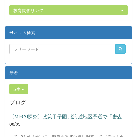
教育関係リンク
サイト内検索
新着
5件
ブログ
【MIRAI探究】政策甲子園 北海道地区予選で「審査員特別賞」を受賞！
08/05
7月31日（金）に、歴史ある北海道庁旧本庁舎（赤れんが