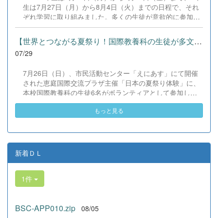
の全国大会出場にあたり、多大なるご支援・ご協力をいた
生は7月27日（月）から8月4日（火）までの日程で、それ
だきました企業の皆様、ならびに心温まるご寄付や温かい
ぞれ学習に取り組みました。多くの生徒が意欲的に参加
ご声援を寄せてくださった地域の皆様方に、心より感謝申
し、これまでの学習内容の復習や発展的な内容、受験に向
し上げます。皆様からの温かいご支援が部員たちの大きな
けた学習などに真剣に取り組む姿が見られました。夏期講
励みとなり、全国の舞台で最高のパフォーマンスと演技を
【世界とつながる夏祭り！国際教養科の生徒が多文化共生ボランテ...
習で身に付けた学習習慣や知識を、今後の学校生活や学習
届けることができました。今回の経験を糧に、さらに表現
07/29
に生かし、一人一人がさらなる成長につなげてくれること
力に磨きをかけ、今後も活動してまいります。引き続き、
を期待しています。 &nbsp;
本校演劇部への変わらぬご声援をよろしくお願いいたしま
7月26日（日）、市民活動センター「えにあす」にて開催
す。 &nbsp;
された恵庭国際交流プラザ主催「日本の夏祭り体験」に、
本校国際教養科の生徒6名がボランティアとして参加しま
した！ 会場にはウクライナ、ネパール、アフガニスタンな
もっと見る
ど多国籍な参加者が集まり、ヨーヨー釣りや綿あめ、盆踊
りなどを満喫。浴衣姿でイベントを彩った1年生や、経験
を生かして頼もしく場を仕切る3年生など、生徒たちは言
葉や国境を超えて笑顔で交流を深めました。 主催者の方か
らは、「国籍や年齢を問わず笑顔で寄り添い、自分で考え
新着ＤＬ
て動く姿が素晴らしい。異文化理解のマインドが自然と身
についている」と、賞賛の声をいただきました！ 教室の中
1件
だけでなく、地域や世界という広いフィールドで本領を発
揮する教養科生たち。多文化共生社会を引っ張る頼もしい
姿に、誇らしさでいっぱいです。 教養科生、どんどん外へ
BSC-APP010.zip
08/05
飛び出そう！ その温かい心と行動力を磨き、世界を笑顔に