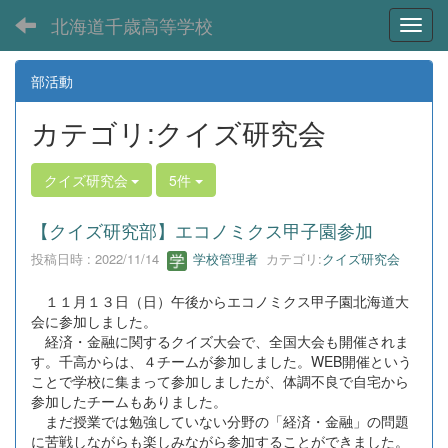
北海道千歳高等学校
Toggl
部活動
カテゴリ:クイズ研究会
クイズ研究会
5件
【クイズ研究部】エコノミクス甲子園参加
投稿日時 : 2022/11/14
学校管理者
カテゴリ:
クイズ研究会
１１月１３日（日）午後からエコノミクス甲子園北海道大
会に参加しました。
経済・金融に関するクイズ大会で、全国大会も開催されま
す。千高からは、４チームが参加しました。WEB開催という
ことで学校に集まって参加しましたが、体調不良で自宅から
参加したチームもありました。
まだ授業では勉強していない分野の「経済・金融」の問題
に苦戦しながらも楽しみながら参加することができました。