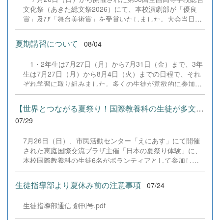
文化祭（あきた総文祭2026）にて、本校演劇部が「優良
賞」及び「舞台美術賞」を受賞いたしました。大会当日
は、本校の部員たちもこれまで積み重ねてきた練習の成果
を存分に発揮し、堂々と舞台に立ちました。緊張感のある
夏期講習について
08/04
全国の舞台において、一人一人が役割を果たし、心を込め
た演技と表現を披露することができました。 また、今回
1・2年生は7月27日（月）から7月31日（金）まで、3年
の全国大会出場にあたり、多大なるご支援・ご協力をいた
生は7月27日（月）から8月4日（火）までの日程で、それ
だきました企業の皆様、ならびに心温まるご寄付や温かい
ぞれ学習に取り組みました。多くの生徒が意欲的に参加
ご声援を寄せてくださった地域の皆様方に、心より感謝申
し、これまでの学習内容の復習や発展的な内容、受験に向
し上げます。皆様からの温かいご支援が部員たちの大きな
けた学習などに真剣に取り組む姿が見られました。夏期講
励みとなり、全国の舞台で最高のパフォーマンスと演技を
【世界とつながる夏祭り！国際教養科の生徒が多文化共生ボランテ...
習で身に付けた学習習慣や知識を、今後の学校生活や学習
届けることができました。今回の経験を糧に、さらに表現
07/29
に生かし、一人一人がさらなる成長につなげてくれること
力に磨きをかけ、今後も活動してまいります。引き続き、
を期待しています。 &nbsp;
本校演劇部への変わらぬご声援をよろしくお願いいたしま
7月26日（日）、市民活動センター「えにあす」にて開催
す。 &nbsp;
された恵庭国際交流プラザ主催「日本の夏祭り体験」に、
本校国際教養科の生徒6名がボランティアとして参加しま
した！ 会場にはウクライナ、ネパール、アフガニスタンな
ど多国籍な参加者が集まり、ヨーヨー釣りや綿あめ、盆踊
生徒指導部より夏休み前の注意事項
07/24
りなどを満喫。浴衣姿でイベントを彩った1年生や、経験
を生かして頼もしく場を仕切る3年生など、生徒たちは言
生徒指導部通信 創刊号.pdf
葉や国境を超えて笑顔で交流を深めました。 主催者の方か
らは、「国籍や年齢を問わず笑顔で寄り添い、自分で考え