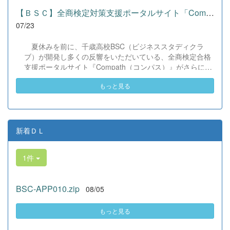
て動く姿が素晴らしい。異文化理解のマインドが自然と身
【ＢＳＣ】全商検定対策支援ポータルサイト「Compath（コンパス）...
についている」と、賞賛の声をいただきました！ 教室の中
07/23
だけでなく、地域や世界という広いフィールドで本領を発
揮する教養科生たち。多文化共生社会を引っ張る頼もしい
夏休みを前に、千歳高校BSC（ビジネススタディクラ
姿に、誇らしさでいっぱいです。 教養科生、どんどん外へ
ブ）が開発し多くの反響をいただいている、全商検定合格
飛び出そう！ その温かい心と行動力を磨き、世界を笑顔に
支援ポータルサイト『Compath（コンパス）』がさらにバ
する魅力的な人材へ成長していく皆さんを応援していま
ージョンアップいたしました。 今回もユーザーの皆様か
す！
もっと見る
らいただいたアンケートのご意見をもとに、BSC部員のプ
ログラミングチームがデバッグ（不具合修正）から新機能
の実装までを行いました。今回のアップデートでは、ビジ
ネス計算・簿記・ビジネス文書・情報処理・商業経済・財
務分析・ビジネスコミュニケーションなど各ジャンルに及
新着ＤＬ
ぶ計79件の更新プログラムを一挙にリリースしました。
具体的には、各検定問題数の大幅増加をはじめ、英語翻訳
1件
機能の追加、フォント拡大など視認性の改善、SEO対策
（タグの最適化）によるサイト動作の快適化を実施しまし
た（SEO対策は全てのプログラムで更新しました）。今後
BSC-APP010.zip
08/05
も生徒たちの技術と発想力でより学びやすいサイトへと進
化させてまいりますので、検定合格に向けぜひ新しくなっ
た『Compath（コンパス）』をご活用ください。 全商検定
もっと見る
対策支援ポータルサイト「Compath（コンパス）」 ■ 生徒