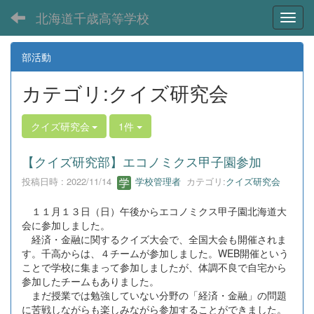
北海道千歳高等学校
Toggl
部活動
カテゴリ:クイズ研究会
クイズ研究会
1件
【クイズ研究部】エコノミクス甲子園参加
投稿日時 : 2022/11/14
学校管理者
カテゴリ:
クイズ研究会
１１月１３日（日）午後からエコノミクス甲子園北海道大
会に参加しました。
経済・金融に関するクイズ大会で、全国大会も開催されま
す。千高からは、４チームが参加しました。WEB開催という
ことで学校に集まって参加しましたが、体調不良で自宅から
参加したチームもありました。
まだ授業では勉強していない分野の「経済・金融」の問題
に苦戦しながらも楽しみながら参加することができました。