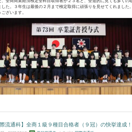
、全商商業経済検定全科目取得者が２３名と、全道的に見ても多くの
ました。３年生は最後の２月まで検定取得に頑張りを見せてくれました
うございます。
際流通科】全商１級９種目合格者（９冠）の快挙達成