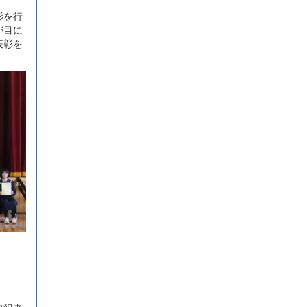
影を行
が目に
表彰を