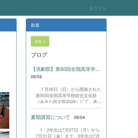
ログイン
新着
5件
ブログ
【演劇部】第50回全国高等学校総合文化祭にて受賞!
へ
08/04
７月26日（日）から開催された
第50回全国高等学校総合文化祭
（あきた総文祭2026）にて、本校
演劇部が「優良賞」及び「舞台美
術賞」を受賞いたしました。大会
夏期講習について
08/04
当日は、本校の部員たちもこれま
で積み重ねてきた練習の成果を存
1・2年生は7月27日（月）から
分に発揮し、堂々と舞台に立ちま
7月31日（金）まで、3年生は7月