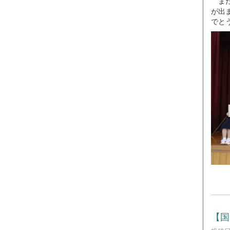
また
が出
でと
【国