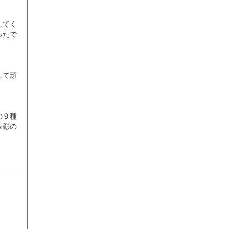
してく
ったで
して頑
の９種
表彰の
た