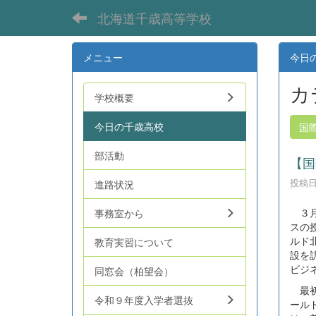
北海道千歳高等学校
メニュー
今日
カ
学校概要
今日の千歳高校
国
部活動
【国
投稿日時
進路状況
３月
事務室から
スの
ルド
教育実習について
設を
ビジ
同窓会（柏望会）
最初
令和９年度入学者選抜
ール