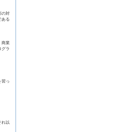
彰の対
である
、商業
ログラ
を習っ
それ以