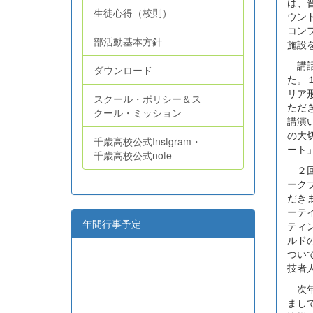
は、
生徒心得（校則）
ウン
コン
部活動基本方針
施設
講話
ダウンロード
た。
リア
スクール・ポリシー＆ス
ただ
クール・ミッション
講演
の大
千歳高校公式Instgram・
ート
千歳高校公式note
２回
ーク
だき
ーテ
年間行事予定
ティ
ルド
つい
技者
次年
まし