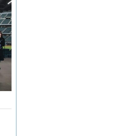
想力でより学びやすいサイトへと
進化させてまいりますので、検定
合格に向けぜひ新しくなった
『Compath（コンパス）』をご活
用ください。 全商検定対策支援ポ
ータルサイト「Compath（コンパ
ス）」 ■ 生徒アンケートにご協力
いただいた学校（11校）北海道滝
川西高等学校／北...
！