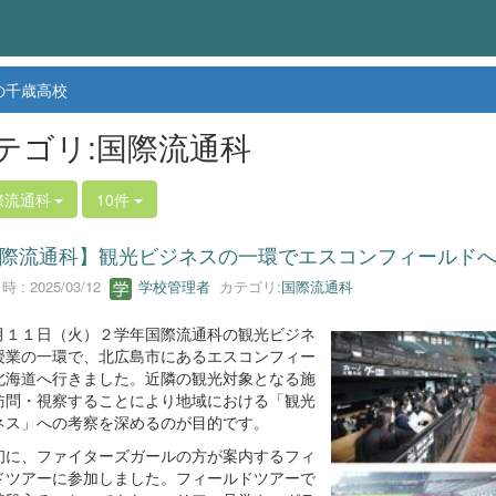
の千歳高校
テゴリ:国際流通科
際流通科
10件
際流通科】観光ビジネスの一環でエスコンフィールド
 : 2025/03/12
学校管理者
カテゴリ:
国際流通科
１１日（火）２学年国際流通科の観光ビジネ
授業の一環で、北広島市にあるエスコンフィー
北海道へ行きました。近隣の観光対象となる施
訪問・視察することにより地域における「観光
ネス」への考察を深めるのが目的です。
に、ファイターズガールの方が案内するフィ
ドツアーに参加しました。フィールドツアーで