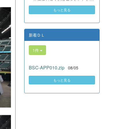
素晴らしい。異文化理解のマイン
いる、全商検定合格支援ポータル
ドが自然と身についている」と、
もっと見る
サイト『Compath（コンパス）』
賞賛の声をいただきました！ 教室
がさらにバージョンアップいたし
の中だけでなく、地域や世界とい
ました。 今回もユーザーの皆様
う広いフィールドで本領を発揮す
からいただいたアンケートのご意
る教養科生たち。多文化共生社会
見をもとに、BSC部員のプログラ
新着ＤＬ
を引っ張る頼もしい姿に、誇らし
ミングチームがデバッグ（不具合
さでいっぱいです。 教養科生、ど
修正）から新機能の実装までを行
んどん外へ飛び出そう！ その温か
1件
いました。今回のアップデートで
い心と行動力を磨き、世界を笑顔
は、ビジネス計算・簿記・ビジネ
にする魅力的な人材へ成長してい
ス文書・情報処理・商業経済・財
く皆さんを応援しています！
BSC-APP010.zip
08/05
務分析・ビジネスコミュニケーシ
ョンなど各ジャンルに及ぶ計79件
の更新プログラムを一挙にリリー
もっと見る
スしました。 具体的には、各検
定問題数の大幅増加をはじめ、英
語翻訳機能の追加、フォント拡大
など視認性の改善、SEO対策（タ
グの最適化）によるサイト動作の
快適化を実施しました（SEO対策
は全てのプログラムで更新しまし
た）。今後も生徒たちの技術と発