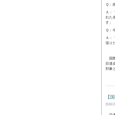
Ｑ：
Ａ：
れた
す」
Ｑ：
Ａ：
張り
国際
目達
対象
【国
投稿日時
日本