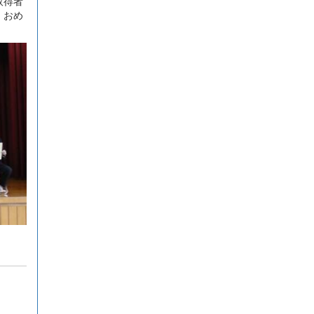
取得者
。おめ
！