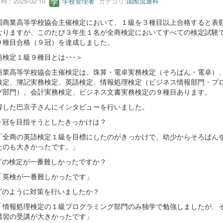
 : 2025/02/10
学校管理者
カテゴリ:
国際流通科
商業高等学校協会主催検定において、１級を３種目以上合格すると表
なりますが、このたび３年生１名が全商検定においてすべての検定試験
９種目合格（９冠）を達成しました。
商検定１級９種目とは･･･＞
商業高等学校協会主催検定は、珠算・電卓実務検定（そろばん・電卓）
検定、簿記実務検定、英語検定、情報処理検定（ビジネス情報部門・プ
グ部門）、会計実務検定、ビジネス文書実務検定の９種目あります。
得した巴京子さんにインタビューを行いました。
９冠を目指そうとしたきっかけは？
「全商の英語検定１級を目標にしたのがきっかけで、幼少からそろばん
たのも大きかったです。」
どの検定が一番難しかったですか？
「英検が一番難しかったです」
どのように対策を行いましたか？
「情報処理検定の１級プログラミング部門のみ独学で勉強しましたが、
講習の受講が大きかったです」