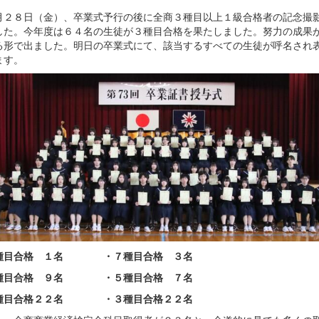
２８日（金）、卒業式予行の後に全商３種目以上１級合格者の記念撮
した。今年度は６４名の生徒が３種目合格を果たしました。努力の成果
る形で出ました。明日の卒業式にて、該当するすべての生徒が呼名され
ます。
種目合格 １名 ・７種目合格 ３名
種目合格 ９名 ・５種目合格 ７名
種目合格２２名 ・３種目合格２２名