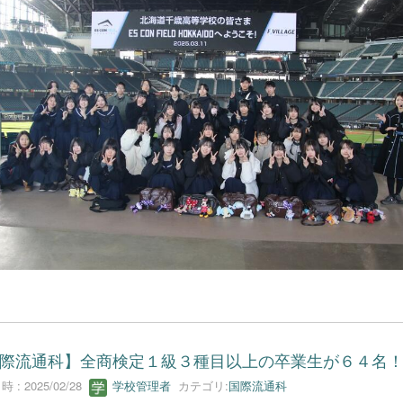
際流通科】全商検定１級３種目以上の卒業生が６４名
 : 2025/02/28
学校管理者
カテゴリ:
国際流通科