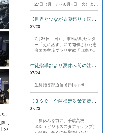
した。緊張感のある全国の舞台に
27日（月）から8月4日（火）まで
おいて、一人一人が役割を果た
の日程で、それぞれ学習に取り組
し、心を込めた演技と表現を披露
みました。多くの生徒が意欲的に
することができました。 また、
【世界とつながる夏祭り！国際教養科の生徒が多文化共生ボランテ...
参加し、これまでの学習内容の復
今回の全国大会出場にあたり、多
07/29
習や発展的な内容、受験に向けた
大なるご支援・ご協力をいただき
学習などに真剣に取り組む姿が見
ました企業の皆様、ならびに心温
7月26日（日）、市民活動センタ
られました。夏期講習で身に付け
まるご寄付や温かいご声援を寄せ
ー「えにあす」にて開催された恵
た学習習慣や知識を、今後の学校
てくださった地域の皆様方に、心
庭国際交流プラザ主催「日本の夏
生活や学習に生かし、一人一人が
より感謝申し上げます。皆様から
祭り体験」に、本校国際教養科の
さらなる成長につなげてくれるこ
の温かいご支援が部員たちの大き
生徒6名がボランティアとして参
とを期待しています。 &nbsp;
生徒指導部より夏休み前の注意事項
な励みとなり、全国の舞台で最高
加しました！ 会場にはウクライ
のパフォーマンスと演技を届ける
07/24
ナ、ネパール、アフガニスタンな
ことができました。今回の経験を
ど多国籍な参加者が集まり、ヨー
糧に、さらに表現力に磨きをか
生徒指導部通信 創刊号.pdf
ヨー釣りや綿あめ、盆踊りなどを
け、今後も活動してまいります。
満喫。浴衣姿でイベントを彩った
引き続き、本校演劇部への変わら
1年生や、経験を生かして頼もし
【ＢＳＣ】全商検定対策支援ポータルサイト「Compath（コンパス）...
ぬご声援をよろしくお願いいたし
く場を仕切る3年生など、生徒た
ます。 &nbsp;
07/23
ちは言葉や国境を超えて笑顔で交
した。
流を深めました。 主催者の方から
夏休みを前に、千歳高校
は、「国籍や年齢を問わず笑顔で
に際し
BSC（ビジネススタディクラブ）
寄り添い、自分で考えて動く姿が
トの
が開発し多くの反響をいただいて