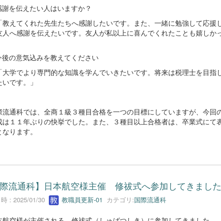
感謝を伝えたい人はいますか？
「教えてくれた先生たちへ感謝したいです。また、一緒に勉強して応援
友人へ感謝を伝えたいです。友人が私以上に喜んでくれたことも嬉しか
今後の意気込みを教えてください
「大学でより専門的な知識を学んでいきたいです。将来は税理士を目指
たいです。」
流通科では、全商１級３種目合格を一つの目標にしていますが、今回
成は１１年ぶりの快挙でした。また、３種目以上合格者は、卒業式にて
となります。
際流通科】日本航空様主催 修祓式へ参加してきまし
 : 2025/01/30
教職員更新-01
カテゴリ:
国際流通科
航空様が主催される 修祓式（しゅばつしき）に参加してきました。