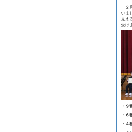
２月
いま
見え
受け
・９
・６
・４