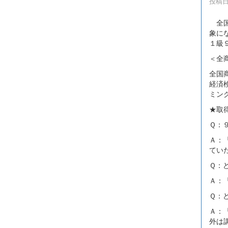
投稿日時
全国
象に
１級
＜全
全国
経済
ミン
★取
Ｑ：
Ａ：
てい
Ｑ：
Ａ：
Ｑ：
Ａ：
外は