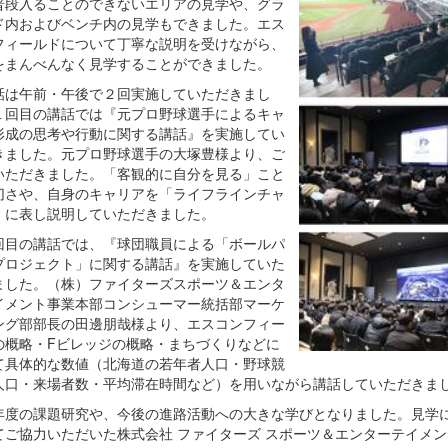
普段入ることのできないエリアの見学や、グラ
ド内およびベンチ内の見学もできました。エス
フィールドについて丁寧な説明を受けながら、
をまんべんなく見学することができました。
は午前・午後で２回実施していただきまし
１回目の講話では『元プロ野球選手によるキャ
形成の思考や行動に関する講話』を実施してい
きました。元プロ野球選手の大塚豊様より、ご
いただきました。「客観的に自分を見る」こと
切さや、自身のキャリアを「ライフラインチャ
」に表し説明していただきました。
目の講話では、『球団職員による「ボールパ
プロジェクト」に関する講話』を実施していた
ました。（株）ファイターズスポーツ＆エンタ
イメント事業本部コンシューマー統括部マーケ
ング部部長の田邊朋哉様より、エスコンフィー
の概略・Fビレッジの概略・まちづくりなどに
て具体的な数値（北海道の若年者人口・野球競
人口・来場者数・平均滞在時間など）を用いながら講話していただきま
度の課題研究や、今後の進路活動への大きな学びとなりました。見学
てご協力いただいた株式会社 ファイターズ スポーツ＆エンターテイメン