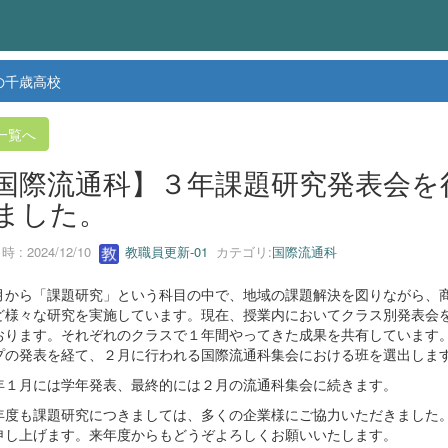
の千歳高校
一覧へ
国際流通科】３年課題研究発表会を
ました。
 : 2024/12/10
教職員更新-01
カテゴリ:
国際流通科
から「課題研究」という科目の中で、地域の課題解決を図りながら、
ど様々な研究を実施しています。現在、授業内においてクラス別発表会
おります。それぞれのクラスで１年間やってきた成果を共有しています
プの発表を経て、２月に行われる国際流通科集会における班を選出しま
１月には学年発表、最終的には２月の流通科集会に続きます。
度も課題研究につきましては、多くの企業様にご協力いただきました
申し上げます。来年度からもどうぞよろしくお願いいたします。