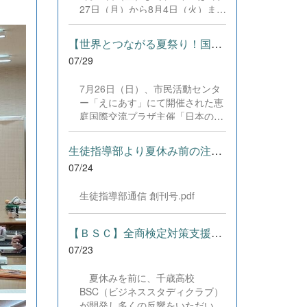
した。緊張感のある全国の舞台に
27日（月）から8月4日（火）まで
おいて、一人一人が役割を果た
の日程で、それぞれ学習に取り組
し、心を込めた演技と表現を披露
みました。多くの生徒が意欲的に
することができました。 また、
【世界とつながる夏祭り！国際教養科の生徒が多文化共生ボランテ...
参加し、これまでの学習内容の復
今回の全国大会出場にあたり、多
07/29
習や発展的な内容、受験に向けた
大なるご支援・ご協力をいただき
学習などに真剣に取り組む姿が見
ました企業の皆様、ならびに心温
7月26日（日）、市民活動センタ
られました。夏期講習で身に付け
まるご寄付や温かいご声援を寄せ
ー「えにあす」にて開催された恵
た学習習慣や知識を、今後の学校
てくださった地域の皆様方に、心
庭国際交流プラザ主催「日本の夏
生活や学習に生かし、一人一人が
より感謝申し上げます。皆様から
祭り体験」に、本校国際教養科の
さらなる成長につなげてくれるこ
の温かいご支援が部員たちの大き
生徒6名がボランティアとして参
とを期待しています。 &nbsp;
生徒指導部より夏休み前の注意事項
な励みとなり、全国の舞台で最高
加しました！ 会場にはウクライ
のパフォーマンスと演技を届ける
07/24
ナ、ネパール、アフガニスタンな
ことができました。今回の経験を
ど多国籍な参加者が集まり、ヨー
糧に、さらに表現力に磨きをか
生徒指導部通信 創刊号.pdf
ヨー釣りや綿あめ、盆踊りなどを
け、今後も活動してまいります。
満喫。浴衣姿でイベントを彩った
引き続き、本校演劇部への変わら
1年生や、経験を生かして頼もし
【ＢＳＣ】全商検定対策支援ポータルサイト「Compath（コンパス）...
ぬご声援をよろしくお願いいたし
く場を仕切る3年生など、生徒た
ます。 &nbsp;
07/23
ちは言葉や国境を超えて笑顔で交
流を深めました。 主催者の方から
夏休みを前に、千歳高校
は、「国籍や年齢を問わず笑顔で
BSC（ビジネススタディクラブ）
寄り添い、自分で考えて動く姿が
が開発し多くの反響をいただいて