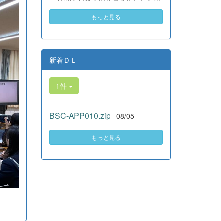
素晴らしい。異文化理解のマイン
いる、全商検定合格支援ポータル
ドが自然と身についている」と、
もっと見る
サイト『Compath（コンパス）』
賞賛の声をいただきました！ 教室
がさらにバージョンアップいたし
の中だけでなく、地域や世界とい
ました。 今回もユーザーの皆様
う広いフィールドで本領を発揮す
からいただいたアンケートのご意
る教養科生たち。多文化共生社会
見をもとに、BSC部員のプログラ
新着ＤＬ
を引っ張る頼もしい姿に、誇らし
ミングチームがデバッグ（不具合
さでいっぱいです。 教養科生、ど
修正）から新機能の実装までを行
んどん外へ飛び出そう！ その温か
1件
いました。今回のアップデートで
い心と行動力を磨き、世界を笑顔
は、ビジネス計算・簿記・ビジネ
にする魅力的な人材へ成長してい
ス文書・情報処理・商業経済・財
く皆さんを応援しています！
BSC-APP010.zip
08/05
務分析・ビジネスコミュニケーシ
ョンなど各ジャンルに及ぶ計79件
の更新プログラムを一挙にリリー
もっと見る
スしました。 具体的には、各検
定問題数の大幅増加をはじめ、英
語翻訳機能の追加、フォント拡大
など視認性の改善、SEO対策（タ
グの最適化）によるサイト動作の
快適化を実施しました（SEO対策
は全てのプログラムで更新しまし
た）。今後も生徒たちの技術と発