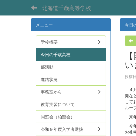
北海道千歳高等学校
メニュー
今日
学校概要
【
今日の千歳高校
い
部活動
投稿日時
進路状況
４月
事務室から
発な
して
教育実習について
ルー
来年
同窓会（柏望会）
今年
令和９年度入学者選抜
お礼