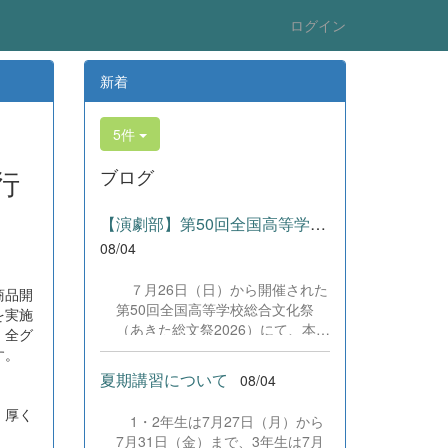
ログイン
新着
5件
行
ブログ
【演劇部】第50回全国高等学校総合文化祭にて受賞!
08/04
７月26日（日）から開催された
商品開
第50回全国高等学校総合文化祭
を実施
（あきた総文祭2026）にて、本校
。全グ
演劇部が「優良賞」及び「舞台美
す。
術賞」を受賞いたしました。大会
夏期講習について
08/04
当日は、本校の部員たちもこれま
で積み重ねてきた練習の成果を存
。厚く
1・2年生は7月27日（月）から
分に発揮し、堂々と舞台に立ちま
7月31日（金）まで、3年生は7月