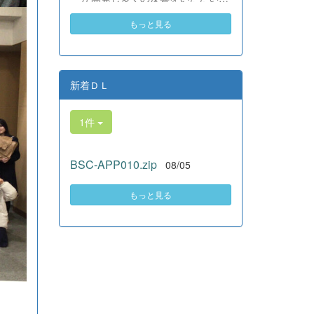
素晴らしい。異文化理解のマイン
いる、全商検定合格支援ポータル
ドが自然と身についている」と、
もっと見る
サイト『Compath（コンパス）』
賞賛の声をいただきました！ 教室
がさらにバージョンアップいたし
の中だけでなく、地域や世界とい
ました。 今回もユーザーの皆様
う広いフィールドで本領を発揮す
からいただいたアンケートのご意
る教養科生たち。多文化共生社会
見をもとに、BSC部員のプログラ
新着ＤＬ
を引っ張る頼もしい姿に、誇らし
ミングチームがデバッグ（不具合
さでいっぱいです。 教養科生、ど
修正）から新機能の実装までを行
んどん外へ飛び出そう！ その温か
1件
いました。今回のアップデートで
い心と行動力を磨き、世界を笑顔
は、ビジネス計算・簿記・ビジネ
にする魅力的な人材へ成長してい
ス文書・情報処理・商業経済・財
く皆さんを応援しています！
BSC-APP010.zip
08/05
務分析・ビジネスコミュニケーシ
ョンなど各ジャンルに及ぶ計79件
の更新プログラムを一挙にリリー
もっと見る
スしました。 具体的には、各検
定問題数の大幅増加をはじめ、英
語翻訳機能の追加、フォント拡大
など視認性の改善、SEO対策（タ
グの最適化）によるサイト動作の
快適化を実施しました（SEO対策
は全てのプログラムで更新しまし
た）。今後も生徒たちの技術と発