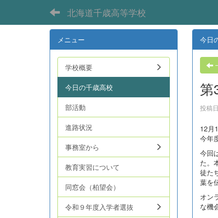
北海道千歳高等学校
メニュー
今日
学校概要
第
今日の千歳高校
部活動
投稿日時
進路状況
12
今年
事務室から
今回
た。
教育実習について
徒た
葉を
同窓会（柏望会）
オン
な機
令和９年度入学者選抜