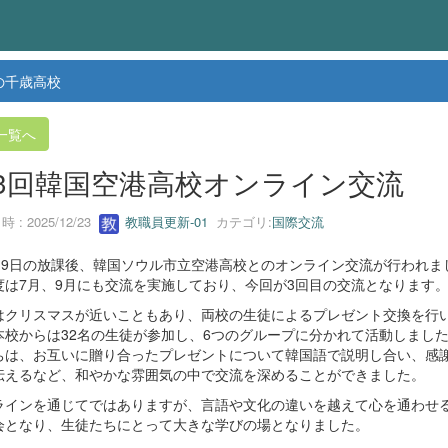
の千歳高校
一覧へ
3回韓国空港高校オンライン交流
 : 2025/12/23
教職員更新-01
カテゴリ:
国際交流
月19日の放課後、韓国ソウル市立空港高校とのオンライン交流が行われま
度は7月、9月にも交流を実施しており、今回が3回目の交流となります
はクリスマスが近いこともあり、両校の生徒によるプレゼント交換を行
本校からは32名の生徒が参加し、6つのグループに分かれて活動しまし
ちは、お互いに贈り合ったプレゼントについて韓国語で説明し合い、感
伝えるなど、和やかな雰囲気の中で交流を深めることができました。
ラインを通じてではありますが、言語や文化の違いを越えて心を通わせ
会となり、生徒たちにとって大きな学びの場となりました。