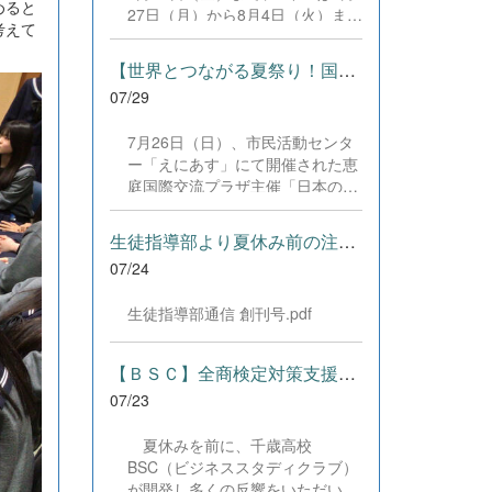
した。緊張感のある全国の舞台に
めると
27日（月）から8月4日（火）まで
おいて、一人一人が役割を果た
考えて
の日程で、それぞれ学習に取り組
し、心を込めた演技と表現を披露
みました。多くの生徒が意欲的に
することができました。 また、
【世界とつながる夏祭り！国際教養科の生徒が多文化共生ボランテ...
参加し、これまでの学習内容の復
今回の全国大会出場にあたり、多
07/29
習や発展的な内容、受験に向けた
大なるご支援・ご協力をいただき
学習などに真剣に取り組む姿が見
ました企業の皆様、ならびに心温
7月26日（日）、市民活動センタ
られました。夏期講習で身に付け
まるご寄付や温かいご声援を寄せ
ー「えにあす」にて開催された恵
た学習習慣や知識を、今後の学校
てくださった地域の皆様方に、心
庭国際交流プラザ主催「日本の夏
生活や学習に生かし、一人一人が
より感謝申し上げます。皆様から
祭り体験」に、本校国際教養科の
さらなる成長につなげてくれるこ
の温かいご支援が部員たちの大き
生徒6名がボランティアとして参
とを期待しています。 &nbsp;
生徒指導部より夏休み前の注意事項
な励みとなり、全国の舞台で最高
加しました！ 会場にはウクライ
のパフォーマンスと演技を届ける
07/24
ナ、ネパール、アフガニスタンな
ことができました。今回の経験を
ど多国籍な参加者が集まり、ヨー
糧に、さらに表現力に磨きをか
生徒指導部通信 創刊号.pdf
ヨー釣りや綿あめ、盆踊りなどを
け、今後も活動してまいります。
満喫。浴衣姿でイベントを彩った
引き続き、本校演劇部への変わら
1年生や、経験を生かして頼もし
【ＢＳＣ】全商検定対策支援ポータルサイト「Compath（コンパス）...
ぬご声援をよろしくお願いいたし
く場を仕切る3年生など、生徒た
ます。 &nbsp;
07/23
ちは言葉や国境を超えて笑顔で交
流を深めました。 主催者の方から
夏休みを前に、千歳高校
は、「国籍や年齢を問わず笑顔で
BSC（ビジネススタディクラブ）
寄り添い、自分で考えて動く姿が
が開発し多くの反響をいただいて