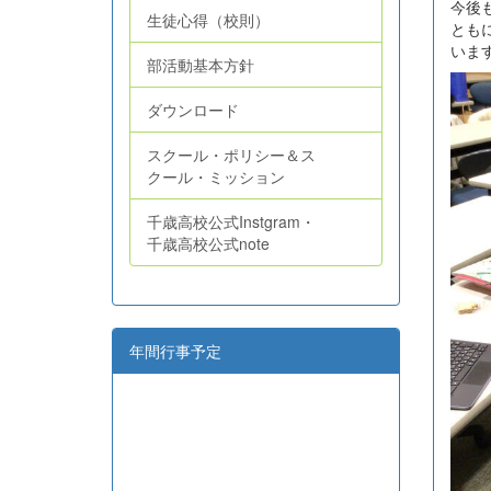
今後
生徒心得（校則）
とも
いま
部活動基本方針
ダウンロード
スクール・ポリシー＆ス
クール・ミッション
千歳高校公式Instgram・
千歳高校公式note
年間行事予定