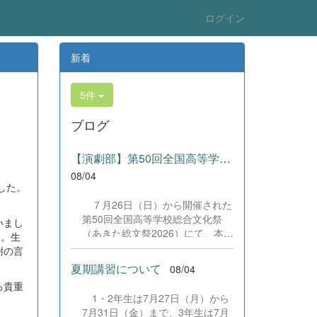
ログイン
新着
5件
ブログ
【演劇部】第50回全国高等学校総合文化祭にて受賞!
08/04
した。
。
７月26日（日）から開催された
第50回全国高等学校総合文化祭
いまし
（あきた総文祭2026）にて、本校
た。生
演劇部が「優良賞」及び「舞台美
謝の言
術賞」を受賞いたしました。大会
夏期講習について
08/04
当日は、本校の部員たちもこれま
る貴重
で積み重ねてきた練習の成果を存
1・2年生は7月27日（月）から
分に発揮し、堂々と舞台に立ちま
7月31日（金）まで、3年生は7月