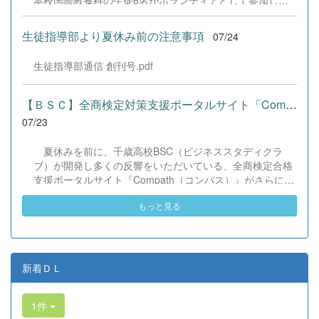
本校国際教養科の生徒6名がボランティアとして参加しま
した！ 会場にはウクライナ、ネパール、アフガニスタンな
ど多国籍な参加者が集まり、ヨーヨー釣りや綿あめ、盆踊
生徒指導部より夏休み前の注意事項
07/24
りなどを満喫。浴衣姿でイベントを彩った1年生や、経験
を生かして頼もしく場を仕切る3年生など、生徒たちは言
生徒指導部通信 創刊号.pdf
葉や国境を超えて笑顔で交流を深めました。 主催者の方か
らは、「国籍や年齢を問わず笑顔で寄り添い、自分で考え
て動く姿が素晴らしい。異文化理解のマインドが自然と身
【ＢＳＣ】全商検定対策支援ポータルサイト「Compath（コンパス）...
についている」と、賞賛の声をいただきました！ 教室の中
07/23
だけでなく、地域や世界という広いフィールドで本領を発
揮する教養科生たち。多文化共生社会を引っ張る頼もしい
夏休みを前に、千歳高校BSC（ビジネススタディクラ
姿に、誇らしさでいっぱいです。 教養科生、どんどん外へ
ブ）が開発し多くの反響をいただいている、全商検定合格
飛び出そう！ その温かい心と行動力を磨き、世界を笑顔に
支援ポータルサイト『Compath（コンパス）』がさらにバ
する魅力的な人材へ成長していく皆さんを応援していま
ージョンアップいたしました。 今回もユーザーの皆様か
す！
もっと見る
らいただいたアンケートのご意見をもとに、BSC部員のプ
ログラミングチームがデバッグ（不具合修正）から新機能
の実装までを行いました。今回のアップデートでは、ビジ
ネス計算・簿記・ビジネス文書・情報処理・商業経済・財
務分析・ビジネスコミュニケーションなど各ジャンルに及
新着ＤＬ
ぶ計79件の更新プログラムを一挙にリリースしました。
具体的には、各検定問題数の大幅増加をはじめ、英語翻訳
1件
機能の追加、フォント拡大など視認性の改善、SEO対策