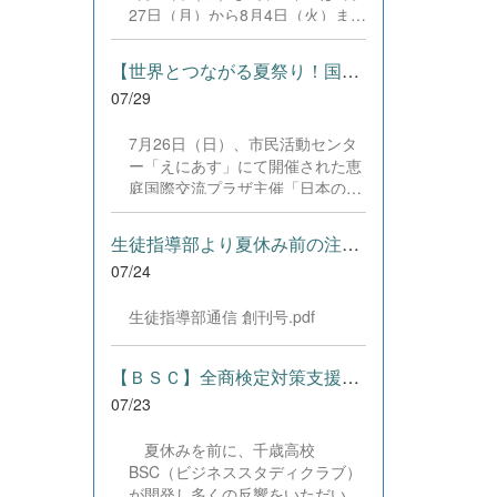
した。緊張感のある全国の舞台に
27日（月）から8月4日（火）まで
おいて、一人一人が役割を果た
の日程で、それぞれ学習に取り組
し、心を込めた演技と表現を披露
みました。多くの生徒が意欲的に
することができました。 また、
【世界とつながる夏祭り！国際教養科の生徒が多文化共生ボランテ...
参加し、これまでの学習内容の復
今回の全国大会出場にあたり、多
07/29
習や発展的な内容、受験に向けた
大なるご支援・ご協力をいただき
学習などに真剣に取り組む姿が見
ました企業の皆様、ならびに心温
7月26日（日）、市民活動センタ
られました。夏期講習で身に付け
まるご寄付や温かいご声援を寄せ
ー「えにあす」にて開催された恵
た学習習慣や知識を、今後の学校
てくださった地域の皆様方に、心
庭国際交流プラザ主催「日本の夏
生活や学習に生かし、一人一人が
より感謝申し上げます。皆様から
祭り体験」に、本校国際教養科の
さらなる成長につなげてくれるこ
の温かいご支援が部員たちの大き
生徒6名がボランティアとして参
とを期待しています。 &nbsp;
生徒指導部より夏休み前の注意事項
な励みとなり、全国の舞台で最高
加しました！ 会場にはウクライ
のパフォーマンスと演技を届ける
07/24
ナ、ネパール、アフガニスタンな
ことができました。今回の経験を
ど多国籍な参加者が集まり、ヨー
糧に、さらに表現力に磨きをか
生徒指導部通信 創刊号.pdf
ヨー釣りや綿あめ、盆踊りなどを
け、今後も活動してまいります。
満喫。浴衣姿でイベントを彩った
引き続き、本校演劇部への変わら
1年生や、経験を生かして頼もし
【ＢＳＣ】全商検定対策支援ポータルサイト「Compath（コンパス）...
ぬご声援をよろしくお願いいたし
く場を仕切る3年生など、生徒た
ます。 &nbsp;
07/23
ちは言葉や国境を超えて笑顔で交
流を深めました。 主催者の方から
夏休みを前に、千歳高校
は、「国籍や年齢を問わず笑顔で
BSC（ビジネススタディクラブ）
寄り添い、自分で考えて動く姿が
が開発し多くの反響をいただいて