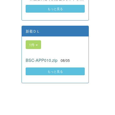
素晴らしい。異文化理解のマイン
いる、全商検定合格支援ポータル
ドが自然と身についている」と、
もっと見る
サイト『Compath（コンパス）』
賞賛の声をいただきました！ 教室
がさらにバージョンアップいたし
の中だけでなく、地域や世界とい
ました。 今回もユーザーの皆様
う広いフィールドで本領を発揮す
からいただいたアンケートのご意
る教養科生たち。多文化共生社会
見をもとに、BSC部員のプログラ
新着ＤＬ
を引っ張る頼もしい姿に、誇らし
ミングチームがデバッグ（不具合
さでいっぱいです。 教養科生、ど
修正）から新機能の実装までを行
んどん外へ飛び出そう！ その温か
1件
いました。今回のアップデートで
い心と行動力を磨き、世界を笑顔
は、ビジネス計算・簿記・ビジネ
にする魅力的な人材へ成長してい
ス文書・情報処理・商業経済・財
く皆さんを応援しています！
BSC-APP010.zip
08/05
務分析・ビジネスコミュニケーシ
ョンなど各ジャンルに及ぶ計79件
の更新プログラムを一挙にリリー
もっと見る
スしました。 具体的には、各検
定問題数の大幅増加をはじめ、英
語翻訳機能の追加、フォント拡大
など視認性の改善、SEO対策（タ
グの最適化）によるサイト動作の
快適化を実施しました（SEO対策
は全てのプログラムで更新しまし
た）。今後も生徒たちの技術と発