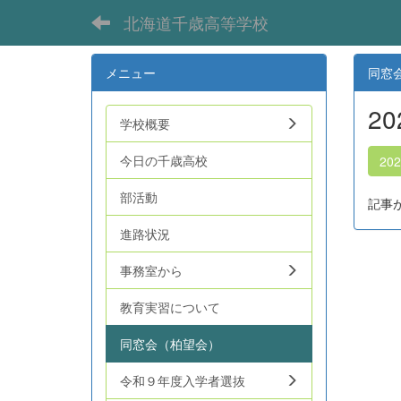
北海道千歳高等学校
メニュー
同窓
2
学校概要
今日の千歳高校
20
部活動
記事
進路状況
事務室から
教育実習について
同窓会（柏望会）
令和９年度入学者選抜