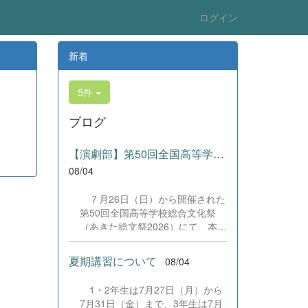
ログイン
新着
5件
ブログ
【演劇部】第50回全国高等学校総合文化祭にて受賞!
08/04
７月26日（日）から開催された
第50回全国高等学校総合文化祭
（あきた総文祭2026）にて、本校
演劇部が「優良賞」及び「舞台美
術賞」を受賞いたしました。大会
夏期講習について
08/04
当日は、本校の部員たちもこれま
で積み重ねてきた練習の成果を存
1・2年生は7月27日（月）から
分に発揮し、堂々と舞台に立ちま
7月31日（金）まで、3年生は7月