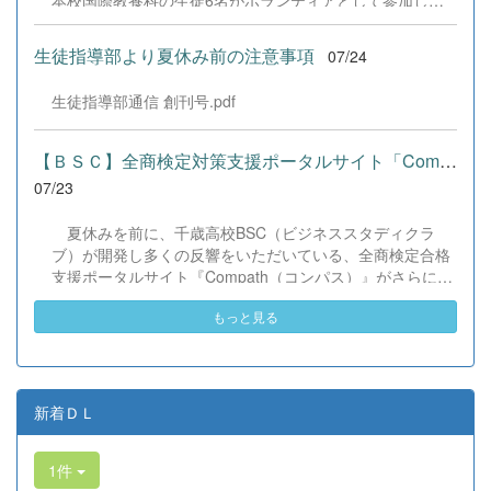
本校国際教養科の生徒6名がボランティアとして参加しま
した！ 会場にはウクライナ、ネパール、アフガニスタンな
ど多国籍な参加者が集まり、ヨーヨー釣りや綿あめ、盆踊
生徒指導部より夏休み前の注意事項
07/24
りなどを満喫。浴衣姿でイベントを彩った1年生や、経験
を生かして頼もしく場を仕切る3年生など、生徒たちは言
生徒指導部通信 創刊号.pdf
葉や国境を超えて笑顔で交流を深めました。 主催者の方か
らは、「国籍や年齢を問わず笑顔で寄り添い、自分で考え
て動く姿が素晴らしい。異文化理解のマインドが自然と身
【ＢＳＣ】全商検定対策支援ポータルサイト「Compath（コンパス）...
についている」と、賞賛の声をいただきました！ 教室の中
07/23
だけでなく、地域や世界という広いフィールドで本領を発
揮する教養科生たち。多文化共生社会を引っ張る頼もしい
夏休みを前に、千歳高校BSC（ビジネススタディクラ
姿に、誇らしさでいっぱいです。 教養科生、どんどん外へ
ブ）が開発し多くの反響をいただいている、全商検定合格
飛び出そう！ その温かい心と行動力を磨き、世界を笑顔に
支援ポータルサイト『Compath（コンパス）』がさらにバ
する魅力的な人材へ成長していく皆さんを応援していま
ージョンアップいたしました。 今回もユーザーの皆様か
す！
もっと見る
らいただいたアンケートのご意見をもとに、BSC部員のプ
ログラミングチームがデバッグ（不具合修正）から新機能
の実装までを行いました。今回のアップデートでは、ビジ
ネス計算・簿記・ビジネス文書・情報処理・商業経済・財
務分析・ビジネスコミュニケーションなど各ジャンルに及
新着ＤＬ
ぶ計79件の更新プログラムを一挙にリリースしました。
具体的には、各検定問題数の大幅増加をはじめ、英語翻訳
1件
機能の追加、フォント拡大など視認性の改善、SEO対策