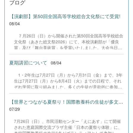
ブログ
【演劇部】第50回全国高等学校総合文化祭にて受賞!
08/04
７月26日（日）から開催された第50回全国高等学校総合
文化祭（あきた総文祭2026）にて、本校演劇部が「優良
賞」及び「舞台美術賞」を受賞いたしました。大会当日
は、本校の部員たちもこれまで積み重ねてきた練習の成果
を存分に発揮し、堂々と舞台に立ちました。緊張感のある
夏期講習について
08/04
全国の舞台において、一人一人が役割を果たし、心を込め
た演技と表現を披露することができました。 また、今回
1・2年生は7月27日（月）から7月31日（金）まで、3年
の全国大会出場にあたり、多大なるご支援・ご協力をいた
生は7月27日（月）から8月4日（火）までの日程で、それ
だきました企業の皆様、ならびに心温まるご寄付や温かい
ぞれ学習に取り組みました。多くの生徒が意欲的に参加
ご声援を寄せてくださった地域の皆様方に、心より感謝申
し、これまでの学習内容の復習や発展的な内容、受験に向
し上げます。皆様からの温かいご支援が部員たちの大きな
けた学習などに真剣に取り組む姿が見られました。夏期講
励みとなり、全国の舞台で最高のパフォーマンスと演技を
【世界とつながる夏祭り！国際教養科の生徒が多文化共生ボランテ...
習で身に付けた学習習慣や知識を、今後の学校生活や学習
届けることができました。今回の経験を糧に、さらに表現
07/29
に生かし、一人一人がさらなる成長につなげてくれること
力に磨きをかけ、今後も活動してまいります。引き続き、
を期待しています。 &nbsp;
本校演劇部への変わらぬご声援をよろしくお願いいたしま
7月26日（日）、市民活動センター「えにあす」にて開催
す。 &nbsp;
された恵庭国際交流プラザ主催「日本の夏祭り体験」に、