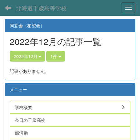
北海道千歳高等学校
Toggl
同窓会（柏望会）
2022年12月の記事一覧
2022年12月
1件
記事がありません。
メニュー
学校概要
今日の千歳高校
部活動