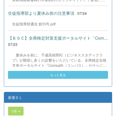
本校国際教養科の生徒6名がボランティアとして参加しま
した！ 会場にはウクライナ、ネパール、アフガニスタンな
ど多国籍な参加者が集まり、ヨーヨー釣りや綿あめ、盆踊
生徒指導部より夏休み前の注意事項
07/24
りなどを満喫。浴衣姿でイベントを彩った1年生や、経験
を生かして頼もしく場を仕切る3年生など、生徒たちは言
生徒指導部通信 創刊号.pdf
葉や国境を超えて笑顔で交流を深めました。 主催者の方か
らは、「国籍や年齢を問わず笑顔で寄り添い、自分で考え
て動く姿が素晴らしい。異文化理解のマインドが自然と身
【ＢＳＣ】全商検定対策支援ポータルサイト「Compath（コンパス）...
についている」と、賞賛の声をいただきました！ 教室の中
07/23
だけでなく、地域や世界という広いフィールドで本領を発
揮する教養科生たち。多文化共生社会を引っ張る頼もしい
夏休みを前に、千歳高校BSC（ビジネススタディクラ
姿に、誇らしさでいっぱいです。 教養科生、どんどん外へ
ブ）が開発し多くの反響をいただいている、全商検定合格
飛び出そう！ その温かい心と行動力を磨き、世界を笑顔に
支援ポータルサイト『Compath（コンパス）』がさらにバ
する魅力的な人材へ成長していく皆さんを応援していま
ージョンアップいたしました。 今回もユーザーの皆様か
す！
もっと見る
らいただいたアンケートのご意見をもとに、BSC部員のプ
ログラミングチームがデバッグ（不具合修正）から新機能
の実装までを行いました。今回のアップデートでは、ビジ
ネス計算・簿記・ビジネス文書・情報処理・商業経済・財
務分析・ビジネスコミュニケーションなど各ジャンルに及
新着ＤＬ
ぶ計79件の更新プログラムを一挙にリリースしました。
具体的には、各検定問題数の大幅増加をはじめ、英語翻訳
1件
機能の追加、フォント拡大など視認性の改善、SEO対策