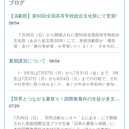
ブログ
【演劇部】第50回全国高等学校総合文化祭にて受賞!
08/04
７月26日（日）から開催された第50回全国高等学校総合
文化祭（あきた総文祭2026）にて、本校演劇部が「優良
賞」及び「舞台美術賞」を受賞いたしました。大会当日
は、本校の部員たちもこれまで積み重ねてきた練習の成果
を存分に発揮し、堂々と舞台に立ちました。緊張感のある
夏期講習について
08/04
全国の舞台において、一人一人が役割を果たし、心を込め
た演技と表現を披露することができました。 また、今回
1・2年生は7月27日（月）から7月31日（金）まで、3年
の全国大会出場にあたり、多大なるご支援・ご協力をいた
生は7月27日（月）から8月4日（火）までの日程で、それ
だきました企業の皆様、ならびに心温まるご寄付や温かい
ぞれ学習に取り組みました。多くの生徒が意欲的に参加
ご声援を寄せてくださった地域の皆様方に、心より感謝申
し、これまでの学習内容の復習や発展的な内容、受験に向
し上げます。皆様からの温かいご支援が部員たちの大きな
けた学習などに真剣に取り組む姿が見られました。夏期講
励みとなり、全国の舞台で最高のパフォーマンスと演技を
【世界とつながる夏祭り！国際教養科の生徒が多文化共生ボランテ...
習で身に付けた学習習慣や知識を、今後の学校生活や学習
届けることができました。今回の経験を糧に、さらに表現
07/29
に生かし、一人一人がさらなる成長につなげてくれること
力に磨きをかけ、今後も活動してまいります。引き続き、
を期待しています。 &nbsp;
本校演劇部への変わらぬご声援をよろしくお願いいたしま
7月26日（日）、市民活動センター「えにあす」にて開催
す。 &nbsp;
された恵庭国際交流プラザ主催「日本の夏祭り体験」に、