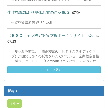
本校国際教養科の生徒6名がボランティアとして参加しま
した！ 会場にはウクライナ、ネパール、アフガニスタンな
ど多国籍な参加者が集まり、ヨーヨー釣りや綿あめ、盆踊
生徒指導部より夏休み前の注意事項
07/24
りなどを満喫。浴衣姿でイベントを彩った1年生や、経験
を生かして頼もしく場を仕切る3年生など、生徒たちは言
生徒指導部通信 創刊号.pdf
葉や国境を超えて笑顔で交流を深めました。 主催者の方か
らは、「国籍や年齢を問わず笑顔で寄り添い、自分で考え
て動く姿が素晴らしい。異文化理解のマインドが自然と身
【ＢＳＣ】全商検定対策支援ポータルサイト「Compath（コンパス）...
についている」と、賞賛の声をいただきました！ 教室の中
07/23
だけでなく、地域や世界という広いフィールドで本領を発
揮する教養科生たち。多文化共生社会を引っ張る頼もしい
夏休みを前に、千歳高校BSC（ビジネススタディクラ
姿に、誇らしさでいっぱいです。 教養科生、どんどん外へ
ブ）が開発し多くの反響をいただいている、全商検定合格
飛び出そう！ その温かい心と行動力を磨き、世界を笑顔に
支援ポータルサイト『Compath（コンパス）』がさらにバ
する魅力的な人材へ成長していく皆さんを応援していま
ージョンアップいたしました。 今回もユーザーの皆様か
す！
もっと見る
らいただいたアンケートのご意見をもとに、BSC部員のプ
ログラミングチームがデバッグ（不具合修正）から新機能
の実装までを行いました。今回のアップデートでは、ビジ
ネス計算・簿記・ビジネス文書・情報処理・商業経済・財
務分析・ビジネスコミュニケーションなど各ジャンルに及
新着ＤＬ
ぶ計79件の更新プログラムを一挙にリリースしました。
具体的には、各検定問題数の大幅増加をはじめ、英語翻訳
1件
機能の追加、フォント拡大など視認性の改善、SEO対策