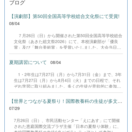
ブログ
【演劇部】第50回全国高等学校総合文化祭にて受賞!
08/04
７月26日（日）から開催された第50回全国高等学校総合
文化祭（あきた総文祭2026）にて、本校演劇部が「優良
賞」及び「舞台美術賞」を受賞いたしました。大会当日
は、本校の部員たちもこれまで積み重ねてきた練習の成果
を存分に発揮し、堂々と舞台に立ちました。緊張感のある
夏期講習について
08/04
全国の舞台において、一人一人が役割を果たし、心を込め
た演技と表現を披露することができました。 また、今回
1・2年生は7月27日（月）から7月31日（金）まで、3年
の全国大会出場にあたり、多大なるご支援・ご協力をいた
生は7月27日（月）から8月4日（火）までの日程で、それ
だきました企業の皆様、ならびに心温まるご寄付や温かい
ぞれ学習に取り組みました。多くの生徒が意欲的に参加
ご声援を寄せてくださった地域の皆様方に、心より感謝申
し、これまでの学習内容の復習や発展的な内容、受験に向
し上げます。皆様からの温かいご支援が部員たちの大きな
けた学習などに真剣に取り組む姿が見られました。夏期講
励みとなり、全国の舞台で最高のパフォーマンスと演技を
【世界とつながる夏祭り！国際教養科の生徒が多文化共生ボランテ...
習で身に付けた学習習慣や知識を、今後の学校生活や学習
届けることができました。今回の経験を糧に、さらに表現
07/29
に生かし、一人一人がさらなる成長につなげてくれること
力に磨きをかけ、今後も活動してまいります。引き続き、
を期待しています。 &nbsp;
本校演劇部への変わらぬご声援をよろしくお願いいたしま
7月26日（日）、市民活動センター「えにあす」にて開催
す。 &nbsp;
された恵庭国際交流プラザ主催「日本の夏祭り体験」に、