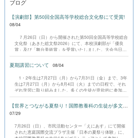
ブログ
【演劇部】第50回全国高等学校総合文化祭にて受賞!
08/04
７月26日（日）から開催された第50回全国高等学校総合
文化祭（あきた総文祭2026）にて、本校演劇部が「優良
賞」及び「舞台美術賞」を受賞いたしました。大会当日
は、本校の部員たちもこれまで積み重ねてきた練習の成果
を存分に発揮し、堂々と舞台に立ちました。緊張感のある
夏期講習について
08/04
全国の舞台において、一人一人が役割を果たし、心を込め
た演技と表現を披露することができました。 また、今回
1・2年生は7月27日（月）から7月31日（金）まで、3年
の全国大会出場にあたり、多大なるご支援・ご協力をいた
生は7月27日（月）から8月4日（火）までの日程で、それ
だきました企業の皆様、ならびに心温まるご寄付や温かい
ぞれ学習に取り組みました。多くの生徒が意欲的に参加
ご声援を寄せてくださった地域の皆様方に、心より感謝申
し、これまでの学習内容の復習や発展的な内容、受験に向
し上げます。皆様からの温かいご支援が部員たちの大きな
けた学習などに真剣に取り組む姿が見られました。夏期講
励みとなり、全国の舞台で最高のパフォーマンスと演技を
【世界とつながる夏祭り！国際教養科の生徒が多文化共生ボランテ...
習で身に付けた学習習慣や知識を、今後の学校生活や学習
届けることができました。今回の経験を糧に、さらに表現
07/29
に生かし、一人一人がさらなる成長につなげてくれること
力に磨きをかけ、今後も活動してまいります。引き続き、
を期待しています。 &nbsp;
本校演劇部への変わらぬご声援をよろしくお願いいたしま
7月26日（日）、市民活動センター「えにあす」にて開催
す。 &nbsp;
された恵庭国際交流プラザ主催「日本の夏祭り体験」に、