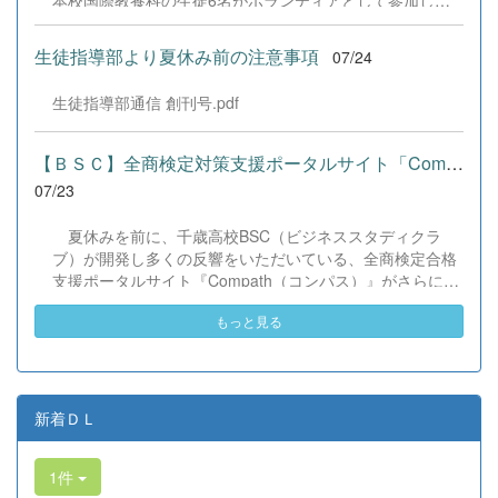
本校国際教養科の生徒6名がボランティアとして参加しま
した！ 会場にはウクライナ、ネパール、アフガニスタンな
ど多国籍な参加者が集まり、ヨーヨー釣りや綿あめ、盆踊
生徒指導部より夏休み前の注意事項
07/24
りなどを満喫。浴衣姿でイベントを彩った1年生や、経験
を生かして頼もしく場を仕切る3年生など、生徒たちは言
生徒指導部通信 創刊号.pdf
葉や国境を超えて笑顔で交流を深めました。 主催者の方か
らは、「国籍や年齢を問わず笑顔で寄り添い、自分で考え
て動く姿が素晴らしい。異文化理解のマインドが自然と身
【ＢＳＣ】全商検定対策支援ポータルサイト「Compath（コンパス）...
についている」と、賞賛の声をいただきました！ 教室の中
07/23
だけでなく、地域や世界という広いフィールドで本領を発
揮する教養科生たち。多文化共生社会を引っ張る頼もしい
夏休みを前に、千歳高校BSC（ビジネススタディクラ
姿に、誇らしさでいっぱいです。 教養科生、どんどん外へ
ブ）が開発し多くの反響をいただいている、全商検定合格
飛び出そう！ その温かい心と行動力を磨き、世界を笑顔に
支援ポータルサイト『Compath（コンパス）』がさらにバ
する魅力的な人材へ成長していく皆さんを応援していま
ージョンアップいたしました。 今回もユーザーの皆様か
す！
もっと見る
らいただいたアンケートのご意見をもとに、BSC部員のプ
ログラミングチームがデバッグ（不具合修正）から新機能
の実装までを行いました。今回のアップデートでは、ビジ
ネス計算・簿記・ビジネス文書・情報処理・商業経済・財
務分析・ビジネスコミュニケーションなど各ジャンルに及
新着ＤＬ
ぶ計79件の更新プログラムを一挙にリリースしました。
具体的には、各検定問題数の大幅増加をはじめ、英語翻訳
1件
機能の追加、フォント拡大など視認性の改善、SEO対策