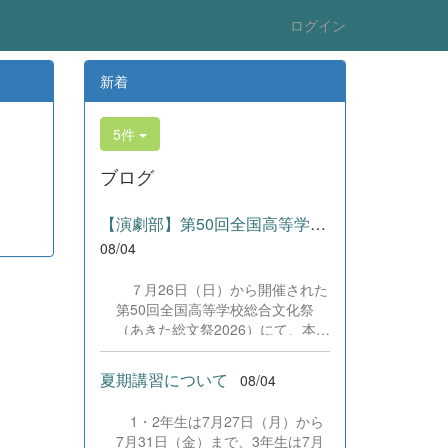
ログイン
新着
5件
ブログ
【演劇部】第50回全国高等学校総合文化祭にて受賞!
08/04
７月26日（日）から開催された
第50回全国高等学校総合文化祭
（あきた総文祭2026）にて、本校
演劇部が「優良賞」及び「舞台美
術賞」を受賞いたしました。大会
夏期講習について
08/04
当日は、本校の部員たちもこれま
で積み重ねてきた練習の成果を存
1・2年生は7月27日（月）から
分に発揮し、堂々と舞台に立ちま
7月31日（金）まで、3年生は7月