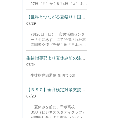
した。緊張感のある全国の舞台に
27日（月）から8月4日（火）まで
おいて、一人一人が役割を果た
の日程で、それぞれ学習に取り組
し、心を込めた演技と表現を披露
みました。多くの生徒が意欲的に
することができました。 また、
【世界とつながる夏祭り！国際教養科の生徒が多文化共生ボランテ...
参加し、これまでの学習内容の復
今回の全国大会出場にあたり、多
07/29
習や発展的な内容、受験に向けた
大なるご支援・ご協力をいただき
学習などに真剣に取り組む姿が見
ました企業の皆様、ならびに心温
7月26日（日）、市民活動センタ
られました。夏期講習で身に付け
まるご寄付や温かいご声援を寄せ
ー「えにあす」にて開催された恵
た学習習慣や知識を、今後の学校
てくださった地域の皆様方に、心
庭国際交流プラザ主催「日本の夏
生活や学習に生かし、一人一人が
より感謝申し上げます。皆様から
祭り体験」に、本校国際教養科の
さらなる成長につなげてくれるこ
の温かいご支援が部員たちの大き
生徒6名がボランティアとして参
とを期待しています。 &nbsp;
生徒指導部より夏休み前の注意事項
な励みとなり、全国の舞台で最高
加しました！ 会場にはウクライ
のパフォーマンスと演技を届ける
07/24
ナ、ネパール、アフガニスタンな
ことができました。今回の経験を
ど多国籍な参加者が集まり、ヨー
糧に、さらに表現力に磨きをか
生徒指導部通信 創刊号.pdf
ヨー釣りや綿あめ、盆踊りなどを
け、今後も活動してまいります。
満喫。浴衣姿でイベントを彩った
引き続き、本校演劇部への変わら
1年生や、経験を生かして頼もし
【ＢＳＣ】全商検定対策支援ポータルサイト「Compath（コンパス）...
ぬご声援をよろしくお願いいたし
く場を仕切る3年生など、生徒た
ます。 &nbsp;
07/23
ちは言葉や国境を超えて笑顔で交
流を深めました。 主催者の方から
夏休みを前に、千歳高校
は、「国籍や年齢を問わず笑顔で
BSC（ビジネススタディクラブ）
寄り添い、自分で考えて動く姿が
が開発し多くの反響をいただいて