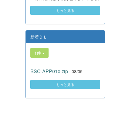
素晴らしい。異文化理解のマイン
いる、全商検定合格支援ポータル
ドが自然と身についている」と、
もっと見る
サイト『Compath（コンパス）』
賞賛の声をいただきました！ 教室
がさらにバージョンアップいたし
の中だけでなく、地域や世界とい
ました。 今回もユーザーの皆様
う広いフィールドで本領を発揮す
からいただいたアンケートのご意
る教養科生たち。多文化共生社会
見をもとに、BSC部員のプログラ
新着ＤＬ
を引っ張る頼もしい姿に、誇らし
ミングチームがデバッグ（不具合
さでいっぱいです。 教養科生、ど
修正）から新機能の実装までを行
んどん外へ飛び出そう！ その温か
1件
いました。今回のアップデートで
い心と行動力を磨き、世界を笑顔
は、ビジネス計算・簿記・ビジネ
にする魅力的な人材へ成長してい
ス文書・情報処理・商業経済・財
く皆さんを応援しています！
BSC-APP010.zip
08/05
務分析・ビジネスコミュニケーシ
ョンなど各ジャンルに及ぶ計79件
の更新プログラムを一挙にリリー
もっと見る
スしました。 具体的には、各検
定問題数の大幅増加をはじめ、英
語翻訳機能の追加、フォント拡大
など視認性の改善、SEO対策（タ
グの最適化）によるサイト動作の
快適化を実施しました（SEO対策
は全てのプログラムで更新しまし
た）。今後も生徒たちの技術と発