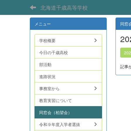
北海道千歳高等学校
メニュー
同窓
2
学校概要
今日の千歳高校
20
部活動
記事
進路状況
事務室から
教育実習について
同窓会（柏望会）
令和９年度入学者選抜