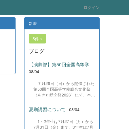
ログイン
新着
5件
ブログ
【演劇部】第50回全国高等学校総合文化祭にて受賞!
08/04
７月26日（日）から開催された
第50回全国高等学校総合文化祭
（あきた総文祭2026）にて、本校
演劇部が「優良賞」及び「舞台美
術賞」を受賞いたしました。大会
夏期講習について
08/04
当日は、本校の部員たちもこれま
で積み重ねてきた練習の成果を存
1・2年生は7月27日（月）から
分に発揮し、堂々と舞台に立ちま
7月31日（金）まで、3年生は7月