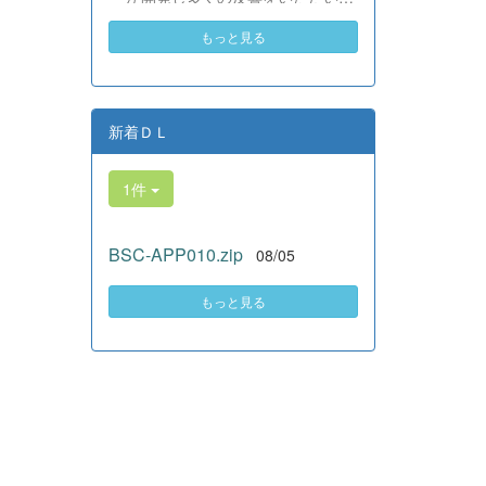
素晴らしい。異文化理解のマイン
いる、全商検定合格支援ポータル
ドが自然と身についている」と、
もっと見る
サイト『Compath（コンパス）』
賞賛の声をいただきました！ 教室
がさらにバージョンアップいたし
の中だけでなく、地域や世界とい
ました。 今回もユーザーの皆様
う広いフィールドで本領を発揮す
からいただいたアンケートのご意
る教養科生たち。多文化共生社会
見をもとに、BSC部員のプログラ
新着ＤＬ
を引っ張る頼もしい姿に、誇らし
ミングチームがデバッグ（不具合
さでいっぱいです。 教養科生、ど
修正）から新機能の実装までを行
んどん外へ飛び出そう！ その温か
1件
いました。今回のアップデートで
い心と行動力を磨き、世界を笑顔
は、ビジネス計算・簿記・ビジネ
にする魅力的な人材へ成長してい
ス文書・情報処理・商業経済・財
く皆さんを応援しています！
BSC-APP010.zip
08/05
務分析・ビジネスコミュニケーシ
ョンなど各ジャンルに及ぶ計79件
の更新プログラムを一挙にリリー
もっと見る
スしました。 具体的には、各検
定問題数の大幅増加をはじめ、英
語翻訳機能の追加、フォント拡大
など視認性の改善、SEO対策（タ
グの最適化）によるサイト動作の
快適化を実施しました（SEO対策
は全てのプログラムで更新しまし
た）。今後も生徒たちの技術と発