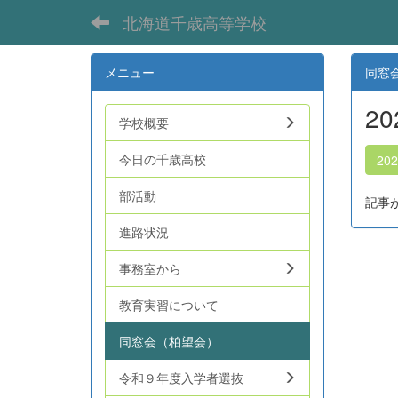
北海道千歳高等学校
メニュー
同窓
2
学校概要
今日の千歳高校
20
部活動
記事
進路状況
事務室から
教育実習について
同窓会（柏望会）
令和９年度入学者選抜