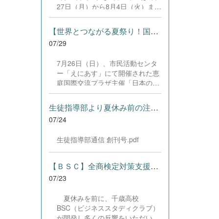
した。緊張感のある全国の舞台に
27日（月）から8月4日（火）まで
おいて、一人一人が役割を果た
の日程で、それぞれ学習に取り組
し、心を込めた演技と表現を披露
みました。多くの生徒が意欲的に
することができました。 また、
【世界とつながる夏祭り！国際教養科の生徒が多文化共生ボランテ...
参加し、これまでの学習内容の復
今回の全国大会出場にあたり、多
07/29
習や発展的な内容、受験に向けた
大なるご支援・ご協力をいただき
学習などに真剣に取り組む姿が見
ました企業の皆様、ならびに心温
7月26日（日）、市民活動センタ
られました。夏期講習で身に付け
まるご寄付や温かいご声援を寄せ
ー「えにあす」にて開催された恵
た学習習慣や知識を、今後の学校
てくださった地域の皆様方に、心
庭国際交流プラザ主催「日本の夏
生活や学習に生かし、一人一人が
より感謝申し上げます。皆様から
祭り体験」に、本校国際教養科の
さらなる成長につなげてくれるこ
の温かいご支援が部員たちの大き
生徒6名がボランティアとして参
とを期待しています。 &nbsp;
生徒指導部より夏休み前の注意事項
な励みとなり、全国の舞台で最高
加しました！ 会場にはウクライ
のパフォーマンスと演技を届ける
07/24
ナ、ネパール、アフガニスタンな
ことができました。今回の経験を
ど多国籍な参加者が集まり、ヨー
糧に、さらに表現力に磨きをか
生徒指導部通信 創刊号.pdf
ヨー釣りや綿あめ、盆踊りなどを
け、今後も活動してまいります。
満喫。浴衣姿でイベントを彩った
引き続き、本校演劇部への変わら
1年生や、経験を生かして頼もし
【ＢＳＣ】全商検定対策支援ポータルサイト「Compath（コンパス）...
ぬご声援をよろしくお願いいたし
く場を仕切る3年生など、生徒た
ます。 &nbsp;
07/23
ちは言葉や国境を超えて笑顔で交
流を深めました。 主催者の方から
夏休みを前に、千歳高校
は、「国籍や年齢を問わず笑顔で
BSC（ビジネススタディクラブ）
寄り添い、自分で考えて動く姿が
が開発し多くの反響をいただいて