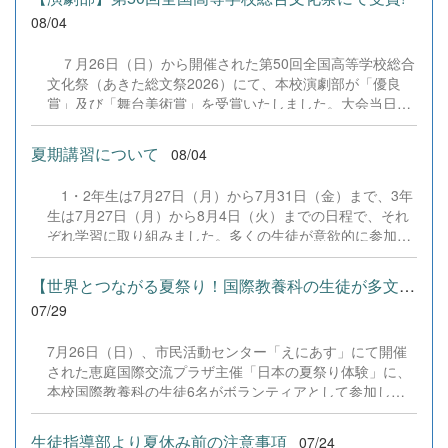
08/04
７月26日（日）から開催された第50回全国高等学校総合
文化祭（あきた総文祭2026）にて、本校演劇部が「優良
賞」及び「舞台美術賞」を受賞いたしました。大会当日
は、本校の部員たちもこれまで積み重ねてきた練習の成果
を存分に発揮し、堂々と舞台に立ちました。緊張感のある
夏期講習について
08/04
全国の舞台において、一人一人が役割を果たし、心を込め
た演技と表現を披露することができました。 また、今回
1・2年生は7月27日（月）から7月31日（金）まで、3年
の全国大会出場にあたり、多大なるご支援・ご協力をいた
生は7月27日（月）から8月4日（火）までの日程で、それ
だきました企業の皆様、ならびに心温まるご寄付や温かい
ぞれ学習に取り組みました。多くの生徒が意欲的に参加
ご声援を寄せてくださった地域の皆様方に、心より感謝申
し、これまでの学習内容の復習や発展的な内容、受験に向
し上げます。皆様からの温かいご支援が部員たちの大きな
けた学習などに真剣に取り組む姿が見られました。夏期講
励みとなり、全国の舞台で最高のパフォーマンスと演技を
【世界とつながる夏祭り！国際教養科の生徒が多文化共生ボランテ...
習で身に付けた学習習慣や知識を、今後の学校生活や学習
届けることができました。今回の経験を糧に、さらに表現
07/29
に生かし、一人一人がさらなる成長につなげてくれること
力に磨きをかけ、今後も活動してまいります。引き続き、
を期待しています。 &nbsp;
本校演劇部への変わらぬご声援をよろしくお願いいたしま
7月26日（日）、市民活動センター「えにあす」にて開催
す。 &nbsp;
された恵庭国際交流プラザ主催「日本の夏祭り体験」に、
本校国際教養科の生徒6名がボランティアとして参加しま
した！ 会場にはウクライナ、ネパール、アフガニスタンな
ど多国籍な参加者が集まり、ヨーヨー釣りや綿あめ、盆踊
生徒指導部より夏休み前の注意事項
07/24