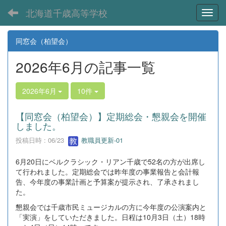
北海道千歳高等学校
Toggl
同窓会（柏望会）
2026年6月の記事一覧
2026年6月
10件
【同窓会（柏望会）】定期総会・懇親会を開催
しました。
投稿日時 : 06/23
教職員更新-01
6月20日にベルクラシック・リアン千歳で52名の方が出席し
て行われました。定期総会では昨年度の事業報告と会計報
告、今年度の事業計画と予算案が提示され、了承されまし
た。
懇親会では千歳市民ミュージカルの方に今年度の公演案内と
「実演」をしていただきました。日程は10月3日（土）18時