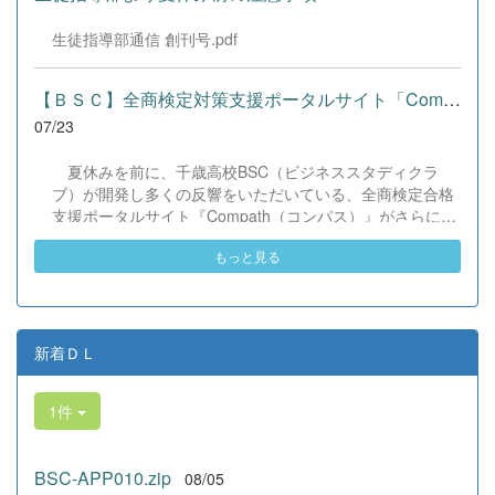
りなどを満喫。浴衣姿でイベントを彩った1年生や、経験
を生かして頼もしく場を仕切る3年生など、生徒たちは言
生徒指導部通信 創刊号.pdf
葉や国境を超えて笑顔で交流を深めました。 主催者の方か
らは、「国籍や年齢を問わず笑顔で寄り添い、自分で考え
て動く姿が素晴らしい。異文化理解のマインドが自然と身
【ＢＳＣ】全商検定対策支援ポータルサイト「Compath（コンパス）...
についている」と、賞賛の声をいただきました！ 教室の中
07/23
だけでなく、地域や世界という広いフィールドで本領を発
揮する教養科生たち。多文化共生社会を引っ張る頼もしい
夏休みを前に、千歳高校BSC（ビジネススタディクラ
姿に、誇らしさでいっぱいです。 教養科生、どんどん外へ
ブ）が開発し多くの反響をいただいている、全商検定合格
飛び出そう！ その温かい心と行動力を磨き、世界を笑顔に
支援ポータルサイト『Compath（コンパス）』がさらにバ
する魅力的な人材へ成長していく皆さんを応援していま
ージョンアップいたしました。 今回もユーザーの皆様か
す！
もっと見る
らいただいたアンケートのご意見をもとに、BSC部員のプ
ログラミングチームがデバッグ（不具合修正）から新機能
の実装までを行いました。今回のアップデートでは、ビジ
ネス計算・簿記・ビジネス文書・情報処理・商業経済・財
務分析・ビジネスコミュニケーションなど各ジャンルに及
新着ＤＬ
ぶ計79件の更新プログラムを一挙にリリースしました。
具体的には、各検定問題数の大幅増加をはじめ、英語翻訳
1件
機能の追加、フォント拡大など視認性の改善、SEO対策
（タグの最適化）によるサイト動作の快適化を実施しまし
た（SEO対策は全てのプログラムで更新しました）。今後
BSC-APP010.zip
08/05
も生徒たちの技術と発想力でより学びやすいサイトへと進