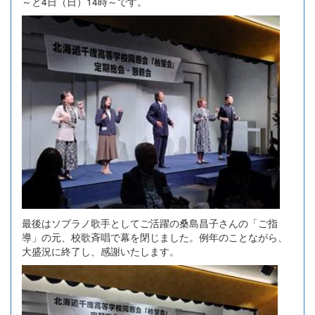
～と4日（日）14時～です。
最後はソプラノ歌手としてご活躍の桑島昌子さんの「ご指
導」の元、校歌斉唱で幕を閉じました。例年のことながら、
大盛況に終了し、感謝いたします。