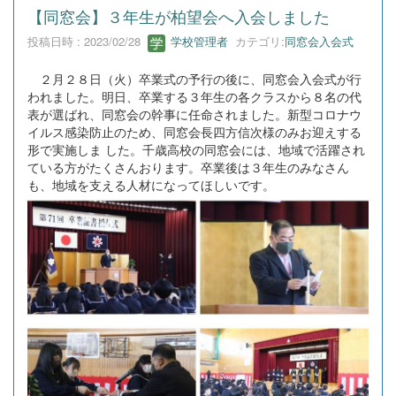
【同窓会】３年生が柏望会へ入会しました
投稿日時 : 2023/02/28
学校管理者
カテゴリ:
同窓会入会式
２月２８日（火）卒業式の予行の後に、同窓会入会式が行
われました。明日、卒業する３年生の各クラスから８名の代
表が選ばれ、同窓会の幹事に任命されました。新型コロナウ
イルス感染防止のため、同窓会長四方信次様のみお迎えする
形で実施しま した。千歳高校の同窓会には、地域で活躍され
ている方がたくさんおります。卒業後は３年生のみなさん
も、地域を支える人材になってほしいです。