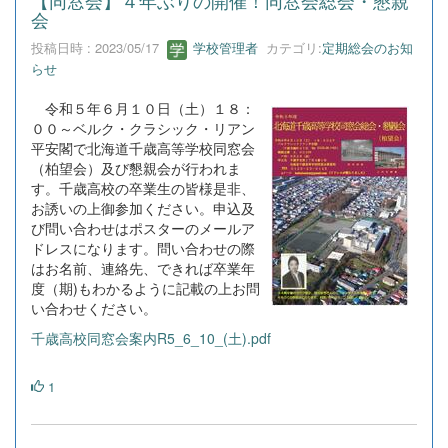
【同窓会】４年ぶりの開催！同窓会総会・懇親
会
投稿日時 : 2023/05/17
学校管理者
カテゴリ:
定期総会のお知
らせ
令和５年６月１０日（土）１８：
００～ベルク・クラシック・リアン
平安閣で北海道千歳高等学校同窓会
（柏望会）及び懇親会が行われま
す。千歳高校の卒業生の皆様是非、
お誘いの上御参加ください。申込及
び問い合わせはポスターのメールア
ドレスになります。問い合わせの際
はお名前、連絡先、できれば卒業年
度（期)もわかるように記載の上お問
い合わせください。
千歳高校同窓会案内R5_6_10_(土).pdf
1