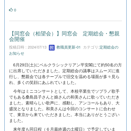
0
【同窓会（柏望会）】同窓会 定期総会・懇親
会開催
投稿日時 : 2024/07/13
教職員更新-01
カテゴリ:
定期総会の
お知らせ
6月29日(土)にベルクラシックリアン平安閣にて約50名の方
に出席していただきました。定期総会の議事はスムーズに進
行し、懇親会では各テーブルで旧交を温める場面が多々見ら
れ、多くの笑顔にあふれていました。
今年はミニコンサートとして、本校卒業生でソプラノ歌手
でもある桑島昌子さんと娘さんの和美さんに歌っていただき
ました。素晴らしい歌声に、感動し、アンコールもあり、大
盛況となりました。和美さんは今回のコンサートに合わせ
て、東京から来ていただきました。本当にありがとうござい
ました。
来年度も同日程（６月最終週の土曜日）で予定していま