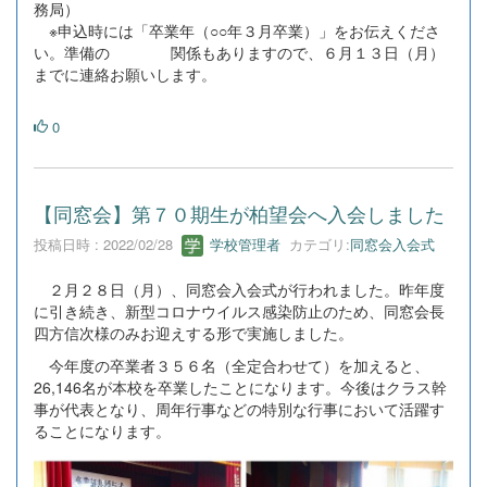
務局）
※申込時には「卒業年（○○年３月卒業）」をお伝えくださ
い。準備の 関係もありますので、６月１３日（月）
までに連絡お願いします。
0
【同窓会】第７０期生が柏望会へ入会しました
投稿日時 : 2022/02/28
学校管理者
カテゴリ:
同窓会入会式
２月２８日（月）、同窓会入会式が行われました。昨年度
に引き続き、新型コロナウイルス感染防止のため、同窓会長
四方信次様のみお迎えする形で実施しました。
今年度の卒業者３５６名（全定合わせて）を加えると、
26,146名が本校を卒業したことになります。今後はクラス幹
事が代表となり、周年行事などの特別な行事において活躍す
ることになります。