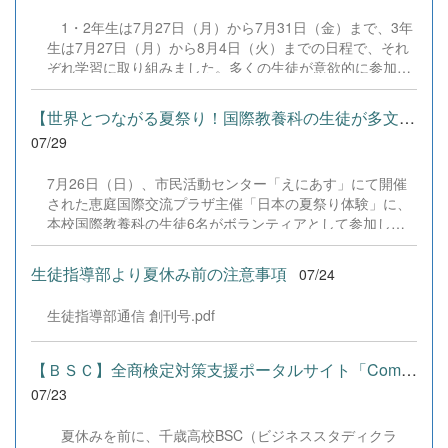
た演技と表現を披露することができました。 また、今回
1・2年生は7月27日（月）から7月31日（金）まで、3年
の全国大会出場にあたり、多大なるご支援・ご協力をいた
生は7月27日（月）から8月4日（火）までの日程で、それ
だきました企業の皆様、ならびに心温まるご寄付や温かい
ぞれ学習に取り組みました。多くの生徒が意欲的に参加
ご声援を寄せてくださった地域の皆様方に、心より感謝申
し、これまでの学習内容の復習や発展的な内容、受験に向
し上げます。皆様からの温かいご支援が部員たちの大きな
けた学習などに真剣に取り組む姿が見られました。夏期講
励みとなり、全国の舞台で最高のパフォーマンスと演技を
【世界とつながる夏祭り！国際教養科の生徒が多文化共生ボランテ...
習で身に付けた学習習慣や知識を、今後の学校生活や学習
届けることができました。今回の経験を糧に、さらに表現
07/29
に生かし、一人一人がさらなる成長につなげてくれること
力に磨きをかけ、今後も活動してまいります。引き続き、
を期待しています。 &nbsp;
本校演劇部への変わらぬご声援をよろしくお願いいたしま
7月26日（日）、市民活動センター「えにあす」にて開催
す。 &nbsp;
された恵庭国際交流プラザ主催「日本の夏祭り体験」に、
本校国際教養科の生徒6名がボランティアとして参加しま
した！ 会場にはウクライナ、ネパール、アフガニスタンな
ど多国籍な参加者が集まり、ヨーヨー釣りや綿あめ、盆踊
生徒指導部より夏休み前の注意事項
07/24
りなどを満喫。浴衣姿でイベントを彩った1年生や、経験
を生かして頼もしく場を仕切る3年生など、生徒たちは言
生徒指導部通信 創刊号.pdf
葉や国境を超えて笑顔で交流を深めました。 主催者の方か
らは、「国籍や年齢を問わず笑顔で寄り添い、自分で考え
て動く姿が素晴らしい。異文化理解のマインドが自然と身
【ＢＳＣ】全商検定対策支援ポータルサイト「Compath（コンパス）...
についている」と、賞賛の声をいただきました！ 教室の中
07/23
だけでなく、地域や世界という広いフィールドで本領を発
揮する教養科生たち。多文化共生社会を引っ張る頼もしい
夏休みを前に、千歳高校BSC（ビジネススタディクラ
姿に、誇らしさでいっぱいです。 教養科生、どんどん外へ