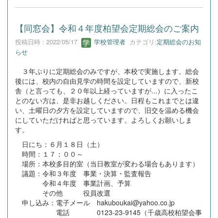
【同窓会】令和４年度柏望会定期総会のご案内
投稿日時 : 2022/05/17
学校管理者
カテゴリ:
定期総会のお知
らせ
３年ぶりに定期総会のみですが、本校で実施します。総会
後には、校内の自由見学の時間を設定していますので、新校
舎（と言っても、２０年以上経っていますが...）に入ったこ
とのない方は、是非お越しください。日程もこれまでとは違
い、土曜日の夕方を設定していますので、旧交を温める機会
にしていただければと思っています。よろしくお願いしま
す。
日にち：６月１８日（土）
時間：１７：００～
場所：本校多目的室（当日教室が変わる場合もあります）
議題：令和３年度 事業・決算・監査報告
令和４年度 事業計画、予算
その他 役員改選
申し込み：電子メール hakuboukai@yahoo.co.jp
電話 0123-23-9145（千歳高校柏望会事