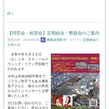
1
【同窓会・柏望会】定期総会・懇親会のご案内
投稿日時 : 2024/05/28
教職員更新-01
カテゴリ:
定期総会の
お知らせ
令和６年６月２９日
（土）１８：００～ベルク
ラシック・リアン平安閣で
行われます。
今年は本校28期卒業生で、
ソプラノ歌手でもある桑島
昌子さんと、娘さんの和美
さんのミニコンサートを開
催いたします。
ぜひお誘い合わせの上、ご
参加ください。申込はポス