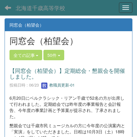
北海道千歳高等学校
Toggl
同窓会（柏望会）
同窓会（柏望会）
全ての記事
50件
【同窓会（柏望会）】定期総会・懇親会を開催
しました。
投稿日時 : 06/23
教職員更新-01
6月20日にベルクラシック・リアン千歳で52名の方が出席し
て行われました。定期総会では昨年度の事業報告と会計報
告、今年度の事業計画と予算案が提示され、了承されまし
た。
懇親会では千歳市民ミュージカルの方に今年度の公演案内と
「実演」をしていただきました。日程は10月3日（土）18時