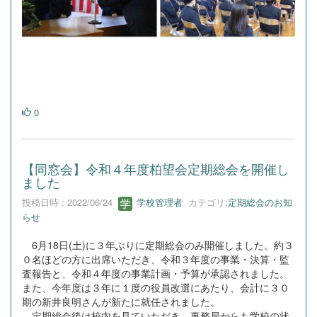
0
【同窓会】令和４年度柏望会定期総会を開催し
ました
投稿日時 : 2022/06/24
学校管理者
カテゴリ:
定期総会のお知
らせ
6月18日(土)に３年ぶりに定期総会のみ開催しました。約３
０名ほどの方に出席いただき、令和３年度の事業・決算・監
査報告と、令和４年度の事業計画・予算が承認されました。
また、今年度は３年に１度の役員改選にあたり、会計に３０
期の新井良明さんが新たに就任されました。
定期総会後は校内を見ていただき、事務局からも学校の状