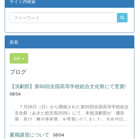
サイト内検索
新着
5件
ブログ
【演劇部】第50回全国高等学校総合文化祭にて受賞!
08/04
７月26日（日）から開催された第50回全国高等学校総合
文化祭（あきた総文祭2026）にて、本校演劇部が「優良
賞」及び「舞台美術賞」を受賞いたしました。大会当日
は、本校の部員たちもこれまで積み重ねてきた練習の成果
を存分に発揮し、堂々と舞台に立ちました。緊張感のある
夏期講習について
08/04
全国の舞台において、一人一人が役割を果たし、心を込め