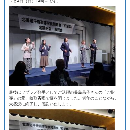
～と4日（日）14時～です。
最後はソプラノ歌手としてご活躍の桑島昌子さんの「ご指
導」の元、校歌斉唱で幕を閉じました。例年のことながら、
大盛況に終了し、感謝いたします。