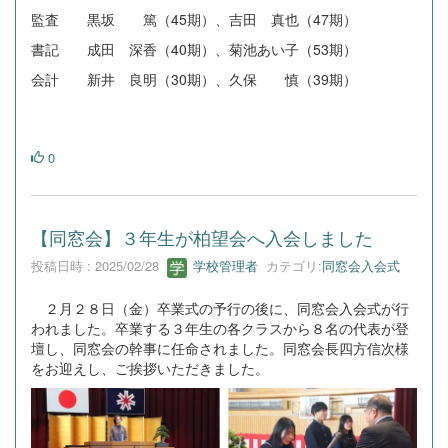
監査 黒坂 篤（45期）、吉田 真也（47期）
書記 成田 深香（40期）、菊池あい子（53期）
会計 新井 良明（30期）、久保 慎（39期）
0
【同窓会】３年生が柏望会へ入会しました
投稿日時 : 2025/02/28
学校管理者
カテゴリ:
同窓会入会式
２月２８日（金）卒業式の予行の後に、同窓会入会式が行
われました。卒業する３年生の各クラスから８名の代表が登
壇し、同窓会の幹事に任命されました。同窓会長四方信次様
をお迎えし、ご挨拶いただきました。