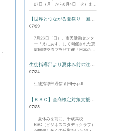
した。緊張感のある全国の舞台に
27日（月）から8月4日（火）まで
おいて、一人一人が役割を果た
の日程で、それぞれ学習に取り組
し、心を込めた演技と表現を披露
みました。多くの生徒が意欲的に
することができました。 また、
【世界とつながる夏祭り！国際教養科の生徒が多文化共生ボランテ...
参加し、これまでの学習内容の復
今回の全国大会出場にあたり、多
07/29
習や発展的な内容、受験に向けた
て
大なるご支援・ご協力をいただき
学習などに真剣に取り組む姿が見
ました企業の皆様、ならびに心温
7月26日（日）、市民活動センタ
られました。夏期講習で身に付け
まるご寄付や温かいご声援を寄せ
ー「えにあす」にて開催された恵
た学習習慣や知識を、今後の学校
てくださった地域の皆様方に、心
庭国際交流プラザ主催「日本の夏
生活や学習に生かし、一人一人が
す。
より感謝申し上げます。皆様から
祭り体験」に、本校国際教養科の
さらなる成長につなげてくれるこ
の温かいご支援が部員たちの大き
生徒6名がボランティアとして参
とを期待しています。 &nbsp;
生徒指導部より夏休み前の注意事項
な励みとなり、全国の舞台で最高
加しました！ 会場にはウクライ
のパフォーマンスと演技を届ける
07/24
ナ、ネパール、アフガニスタンな
ことができました。今回の経験を
ど多国籍な参加者が集まり、ヨー
糧に、さらに表現力に磨きをか
生徒指導部通信 創刊号.pdf
ヨー釣りや綿あめ、盆踊りなどを
け、今後も活動してまいります。
満喫。浴衣姿でイベントを彩った
引き続き、本校演劇部への変わら
1年生や、経験を生かして頼もし
【ＢＳＣ】全商検定対策支援ポータルサイト「Compath（コンパス）...
ぬご声援をよろしくお願いいたし
く場を仕切る3年生など、生徒た
ます。 &nbsp;
07/23
ちは言葉や国境を超えて笑顔で交
流を深めました。 主催者の方から
夏休みを前に、千歳高校
は、「国籍や年齢を問わず笑顔で
BSC（ビジネススタディクラブ）
寄り添い、自分で考えて動く姿が
が開発し多くの反響をいただいて