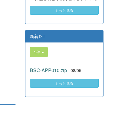
素晴らしい。異文化理解のマイン
いる、全商検定合格支援ポータル
ドが自然と身についている」と、
もっと見る
サイト『Compath（コンパス）』
賞賛の声をいただきました！ 教室
がさらにバージョンアップいたし
の中だけでなく、地域や世界とい
ました。 今回もユーザーの皆様
う広いフィールドで本領を発揮す
からいただいたアンケートのご意
る教養科生たち。多文化共生社会
見をもとに、BSC部員のプログラ
新着ＤＬ
を引っ張る頼もしい姿に、誇らし
ミングチームがデバッグ（不具合
さでいっぱいです。 教養科生、ど
修正）から新機能の実装までを行
んどん外へ飛び出そう！ その温か
1件
いました。今回のアップデートで
い心と行動力を磨き、世界を笑顔
は、ビジネス計算・簿記・ビジネ
にする魅力的な人材へ成長してい
ス文書・情報処理・商業経済・財
く皆さんを応援しています！
BSC-APP010.zip
08/05
務分析・ビジネスコミュニケーシ
ョンなど各ジャンルに及ぶ計79件
の更新プログラムを一挙にリリー
もっと見る
スしました。 具体的には、各検
定問題数の大幅増加をはじめ、英
語翻訳機能の追加、フォント拡大
など視認性の改善、SEO対策（タ
グの最適化）によるサイト動作の
快適化を実施しました（SEO対策
は全てのプログラムで更新しまし
た）。今後も生徒たちの技術と発