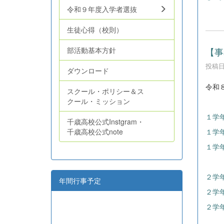
令和９年度入学者選抜
生徒心得（校則）
【事
部活動基本方針
投稿日時
ダウンロード
令和
スクール・ポリシー＆ス
クール・ミッション
１学年
千歳高校公式Instgram・
千歳高校公式note
１学年
１学年
２学年
年間行事予定
２学年
２学年