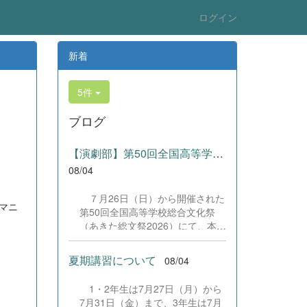
ログイン
新着
5件
ブログ
【演劇部】第50回全国高等学校総合文化祭にて受賞!
08/04
７月26日（日）から開催された
マニ
第50回全国高等学校総合文化祭
（あきた総文祭2026）にて、本校
演劇部が「優良賞」及び「舞台美
術賞」を受賞いたしました。大会
夏期講習について
08/04
当日は、本校の部員たちもこれま
で積み重ねてきた練習の成果を存
1・2年生は7月27日（月）から
分に発揮し、堂々と舞台に立ちま
7月31日（金）まで、3年生は7月