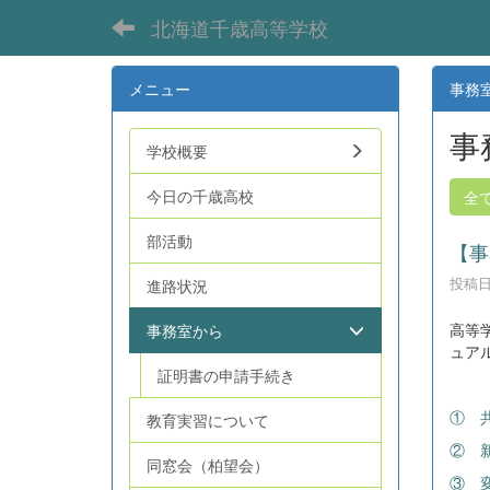
北海道千歳高等学校
メニュー
事務
事
学校概要
今日の千歳高校
全
部活動
【事
投稿日時
進路状況
高等
事務室から
ュア
証明書の申請手続き
① 共
教育実習について
② 
同窓会（柏望会）
③ 