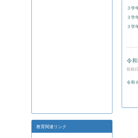
３学年
３学年
３学年
令和
投稿日時
令和８
教育関連リンク