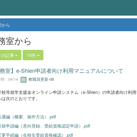
室から
務室から
ての記事
10件
務室】e-Shien申請者向け利用マニュアルについて
 : 04/14
教職員更新-08
学校等就学支援金オンライン申請システム（e-Shien）の申請者向け利用
ルは次のとおりです。
通編（概要、操作方法）.pdf
新規申請編（意向登録、受給資格認定申請）.pdf
変更手続編（在校生受給資格確認）.pdf