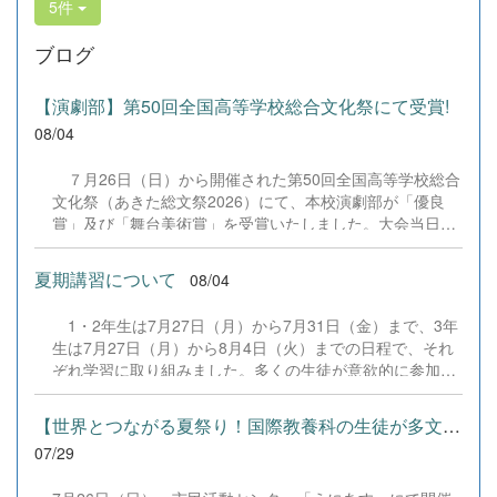
5件
ブログ
【演劇部】第50回全国高等学校総合文化祭にて受賞!
08/04
７月26日（日）から開催された第50回全国高等学校総合
文化祭（あきた総文祭2026）にて、本校演劇部が「優良
賞」及び「舞台美術賞」を受賞いたしました。大会当日
は、本校の部員たちもこれまで積み重ねてきた練習の成果
を存分に発揮し、堂々と舞台に立ちました。緊張感のある
夏期講習について
08/04
全国の舞台において、一人一人が役割を果たし、心を込め
た演技と表現を披露することができました。 また、今回
1・2年生は7月27日（月）から7月31日（金）まで、3年
の全国大会出場にあたり、多大なるご支援・ご協力をいた
生は7月27日（月）から8月4日（火）までの日程で、それ
だきました企業の皆様、ならびに心温まるご寄付や温かい
ぞれ学習に取り組みました。多くの生徒が意欲的に参加
ご声援を寄せてくださった地域の皆様方に、心より感謝申
し、これまでの学習内容の復習や発展的な内容、受験に向
し上げます。皆様からの温かいご支援が部員たちの大きな
けた学習などに真剣に取り組む姿が見られました。夏期講
励みとなり、全国の舞台で最高のパフォーマンスと演技を
【世界とつながる夏祭り！国際教養科の生徒が多文化共生ボランテ...
習で身に付けた学習習慣や知識を、今後の学校生活や学習
届けることができました。今回の経験を糧に、さらに表現
07/29
に生かし、一人一人がさらなる成長につなげてくれること
力に磨きをかけ、今後も活動してまいります。引き続き、
を期待しています。 &nbsp;
本校演劇部への変わらぬご声援をよろしくお願いいたしま