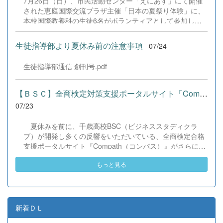
7月26日（日）、市民活動センター「えにあす」にて開催
す。 &nbsp;
された恵庭国際交流プラザ主催「日本の夏祭り体験」に、
本校国際教養科の生徒6名がボランティアとして参加しま
した！ 会場にはウクライナ、ネパール、アフガニスタンな
ど多国籍な参加者が集まり、ヨーヨー釣りや綿あめ、盆踊
生徒指導部より夏休み前の注意事項
07/24
りなどを満喫。浴衣姿でイベントを彩った1年生や、経験
を生かして頼もしく場を仕切る3年生など、生徒たちは言
生徒指導部通信 創刊号.pdf
葉や国境を超えて笑顔で交流を深めました。 主催者の方か
らは、「国籍や年齢を問わず笑顔で寄り添い、自分で考え
て動く姿が素晴らしい。異文化理解のマインドが自然と身
【ＢＳＣ】全商検定対策支援ポータルサイト「Compath（コンパス）...
についている」と、賞賛の声をいただきました！ 教室の中
07/23
だけでなく、地域や世界という広いフィールドで本領を発
揮する教養科生たち。多文化共生社会を引っ張る頼もしい
夏休みを前に、千歳高校BSC（ビジネススタディクラ
姿に、誇らしさでいっぱいです。 教養科生、どんどん外へ
ブ）が開発し多くの反響をいただいている、全商検定合格
飛び出そう！ その温かい心と行動力を磨き、世界を笑顔に
支援ポータルサイト『Compath（コンパス）』がさらにバ
する魅力的な人材へ成長していく皆さんを応援していま
ージョンアップいたしました。 今回もユーザーの皆様か
す！
もっと見る
らいただいたアンケートのご意見をもとに、BSC部員のプ
ログラミングチームがデバッグ（不具合修正）から新機能
の実装までを行いました。今回のアップデートでは、ビジ
ネス計算・簿記・ビジネス文書・情報処理・商業経済・財
務分析・ビジネスコミュニケーションなど各ジャンルに及
新着ＤＬ
ぶ計79件の更新プログラムを一挙にリリースしました。