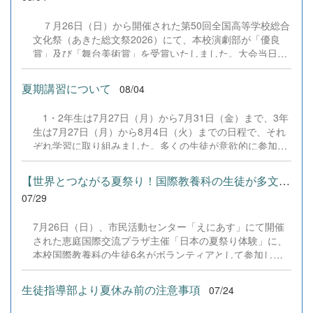
７月26日（日）から開催された第50回全国高等学校総合
文化祭（あきた総文祭2026）にて、本校演劇部が「優良
賞」及び「舞台美術賞」を受賞いたしました。大会当日
は、本校の部員たちもこれまで積み重ねてきた練習の成果
を存分に発揮し、堂々と舞台に立ちました。緊張感のある
夏期講習について
08/04
全国の舞台において、一人一人が役割を果たし、心を込め
た演技と表現を披露することができました。 また、今回
1・2年生は7月27日（月）から7月31日（金）まで、3年
の全国大会出場にあたり、多大なるご支援・ご協力をいた
生は7月27日（月）から8月4日（火）までの日程で、それ
だきました企業の皆様、ならびに心温まるご寄付や温かい
ぞれ学習に取り組みました。多くの生徒が意欲的に参加
ご声援を寄せてくださった地域の皆様方に、心より感謝申
し、これまでの学習内容の復習や発展的な内容、受験に向
し上げます。皆様からの温かいご支援が部員たちの大きな
けた学習などに真剣に取り組む姿が見られました。夏期講
励みとなり、全国の舞台で最高のパフォーマンスと演技を
【世界とつながる夏祭り！国際教養科の生徒が多文化共生ボランテ...
習で身に付けた学習習慣や知識を、今後の学校生活や学習
届けることができました。今回の経験を糧に、さらに表現
07/29
に生かし、一人一人がさらなる成長につなげてくれること
力に磨きをかけ、今後も活動してまいります。引き続き、
を期待しています。 &nbsp;
本校演劇部への変わらぬご声援をよろしくお願いいたしま
7月26日（日）、市民活動センター「えにあす」にて開催
す。 &nbsp;
された恵庭国際交流プラザ主催「日本の夏祭り体験」に、
本校国際教養科の生徒6名がボランティアとして参加しま
した！ 会場にはウクライナ、ネパール、アフガニスタンな
ど多国籍な参加者が集まり、ヨーヨー釣りや綿あめ、盆踊
生徒指導部より夏休み前の注意事項
07/24
りなどを満喫。浴衣姿でイベントを彩った1年生や、経験
を生かして頼もしく場を仕切る3年生など、生徒たちは言