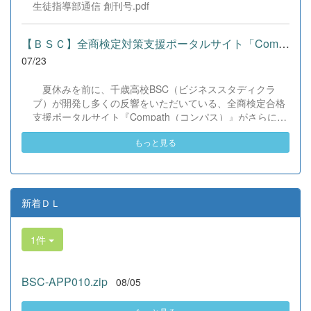
生徒指導部通信 創刊号.pdf
葉や国境を超えて笑顔で交流を深めました。 主催者の方か
らは、「国籍や年齢を問わず笑顔で寄り添い、自分で考え
て動く姿が素晴らしい。異文化理解のマインドが自然と身
【ＢＳＣ】全商検定対策支援ポータルサイト「Compath（コンパス）...
についている」と、賞賛の声をいただきました！ 教室の中
07/23
だけでなく、地域や世界という広いフィールドで本領を発
揮する教養科生たち。多文化共生社会を引っ張る頼もしい
夏休みを前に、千歳高校BSC（ビジネススタディクラ
姿に、誇らしさでいっぱいです。 教養科生、どんどん外へ
ブ）が開発し多くの反響をいただいている、全商検定合格
飛び出そう！ その温かい心と行動力を磨き、世界を笑顔に
支援ポータルサイト『Compath（コンパス）』がさらにバ
する魅力的な人材へ成長していく皆さんを応援していま
ージョンアップいたしました。 今回もユーザーの皆様か
す！
もっと見る
らいただいたアンケートのご意見をもとに、BSC部員のプ
ログラミングチームがデバッグ（不具合修正）から新機能
の実装までを行いました。今回のアップデートでは、ビジ
ネス計算・簿記・ビジネス文書・情報処理・商業経済・財
務分析・ビジネスコミュニケーションなど各ジャンルに及
新着ＤＬ
ぶ計79件の更新プログラムを一挙にリリースしました。
具体的には、各検定問題数の大幅増加をはじめ、英語翻訳
1件
機能の追加、フォント拡大など視認性の改善、SEO対策
（タグの最適化）によるサイト動作の快適化を実施しまし
た（SEO対策は全てのプログラムで更新しました）。今後
BSC-APP010.zip
08/05
も生徒たちの技術と発想力でより学びやすいサイトへと進
化させてまいりますので、検定合格に向けぜひ新しくなっ