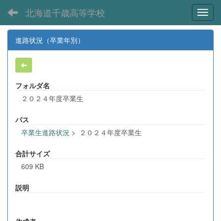
北海道千歳高等学校
Toggl
進路状況（卒業年別）
フォルダ名
２０２４年度卒業生
パス
卒業生進路状況
>
２０２４年度卒業生
合計サイズ
609 KB
説明