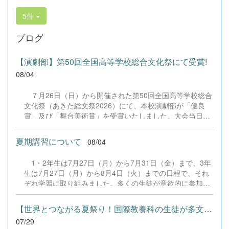
5件
ブログ
【演劇部】第50回全国高等学校総合文化祭にて受賞!
08/04
７月26日（日）から開催された第50回全国高等学校総合
文化祭（あきた総文祭2026）にて、本校演劇部が「優良
賞」及び「舞台美術賞」を受賞いたしました。大会当日
は、本校の部員たちもこれまで積み重ねてきた練習の成果
を存分に発揮し、堂々と舞台に立ちました。緊張感のある
夏期講習について
08/04
全国の舞台において、一人一人が役割を果たし、心を込め
た演技と表現を披露することができました。 また、今回
1・2年生は7月27日（月）から7月31日（金）まで、3年
の全国大会出場にあたり、多大なるご支援・ご協力をいた
生は7月27日（月）から8月4日（火）までの日程で、それ
だきました企業の皆様、ならびに心温まるご寄付や温かい
ぞれ学習に取り組みました。多くの生徒が意欲的に参加
ご声援を寄せてくださった地域の皆様方に、心より感謝申
し、これまでの学習内容の復習や発展的な内容、受験に向
し上げます。皆様からの温かいご支援が部員たちの大きな
けた学習などに真剣に取り組む姿が見られました。夏期講
励みとなり、全国の舞台で最高のパフォーマンスと演技を
【世界とつながる夏祭り！国際教養科の生徒が多文化共生ボランテ...
習で身に付けた学習習慣や知識を、今後の学校生活や学習
届けることができました。今回の経験を糧に、さらに表現
07/29
に生かし、一人一人がさらなる成長につなげてくれること
力に磨きをかけ、今後も活動してまいります。引き続き、