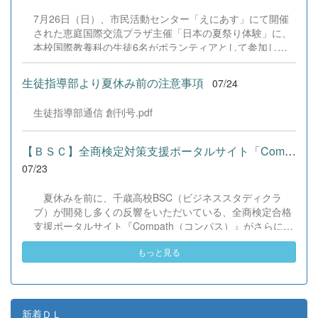
を期待しています。 &nbsp;
本校演劇部への変わらぬご声援をよろしくお願いいたしま
7月26日（日）、市民活動センター「えにあす」にて開催
す。 &nbsp;
された恵庭国際交流プラザ主催「日本の夏祭り体験」に、
本校国際教養科の生徒6名がボランティアとして参加しま
した！ 会場にはウクライナ、ネパール、アフガニスタンな
ど多国籍な参加者が集まり、ヨーヨー釣りや綿あめ、盆踊
生徒指導部より夏休み前の注意事項
07/24
りなどを満喫。浴衣姿でイベントを彩った1年生や、経験
を生かして頼もしく場を仕切る3年生など、生徒たちは言
生徒指導部通信 創刊号.pdf
葉や国境を超えて笑顔で交流を深めました。 主催者の方か
らは、「国籍や年齢を問わず笑顔で寄り添い、自分で考え
て動く姿が素晴らしい。異文化理解のマインドが自然と身
【ＢＳＣ】全商検定対策支援ポータルサイト「Compath（コンパス）...
についている」と、賞賛の声をいただきました！ 教室の中
07/23
だけでなく、地域や世界という広いフィールドで本領を発
揮する教養科生たち。多文化共生社会を引っ張る頼もしい
夏休みを前に、千歳高校BSC（ビジネススタディクラ
姿に、誇らしさでいっぱいです。 教養科生、どんどん外へ
ブ）が開発し多くの反響をいただいている、全商検定合格
飛び出そう！ その温かい心と行動力を磨き、世界を笑顔に
支援ポータルサイト『Compath（コンパス）』がさらにバ
する魅力的な人材へ成長していく皆さんを応援していま
ージョンアップいたしました。 今回もユーザーの皆様か
す！
もっと見る
らいただいたアンケートのご意見をもとに、BSC部員のプ
ログラミングチームがデバッグ（不具合修正）から新機能
の実装までを行いました。今回のアップデートでは、ビジ
ネス計算・簿記・ビジネス文書・情報処理・商業経済・財
務分析・ビジネスコミュニケーションなど各ジャンルに及
新着ＤＬ