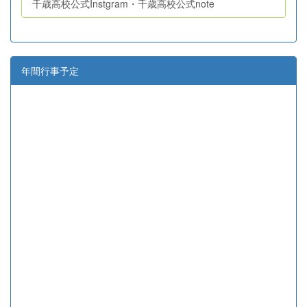
千歳高校公式Instgram・千歳高校公式note
年間行事予定