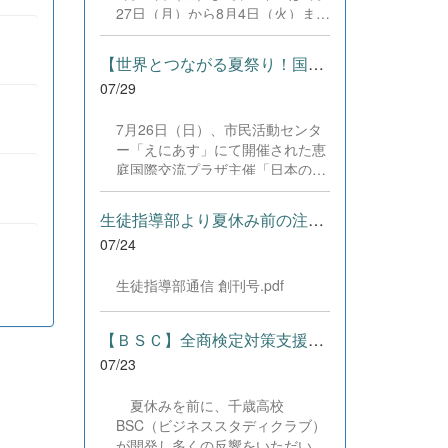
した。緊張感のある全国の舞台に
27日（月）から8月4日（火）まで
おいて、一人一人が役割を果た
の日程で、それぞれ学習に取り組
し、心を込めた演技と表現を披露
みました。多くの生徒が意欲的に
することができました。 また、
【世界とつながる夏祭り！国際教養科の生徒が多文化共生ボランテ...
参加し、これまでの学習内容の復
今回の全国大会出場にあたり、多
07/29
習や発展的な内容、受験に向けた
大なるご支援・ご協力をいただき
学習などに真剣に取り組む姿が見
ました企業の皆様、ならびに心温
7月26日（日）、市民活動センタ
られました。夏期講習で身に付け
まるご寄付や温かいご声援を寄せ
ー「えにあす」にて開催された恵
た学習習慣や知識を、今後の学校
てくださった地域の皆様方に、心
庭国際交流プラザ主催「日本の夏
生活や学習に生かし、一人一人が
より感謝申し上げます。皆様から
祭り体験」に、本校国際教養科の
さらなる成長につなげてくれるこ
の温かいご支援が部員たちの大き
生徒6名がボランティアとして参
とを期待しています。 &nbsp;
生徒指導部より夏休み前の注意事項
な励みとなり、全国の舞台で最高
加しました！ 会場にはウクライ
のパフォーマンスと演技を届ける
07/24
ナ、ネパール、アフガニスタンな
ことができました。今回の経験を
ど多国籍な参加者が集まり、ヨー
糧に、さらに表現力に磨きをか
生徒指導部通信 創刊号.pdf
ヨー釣りや綿あめ、盆踊りなどを
け、今後も活動してまいります。
満喫。浴衣姿でイベントを彩った
引き続き、本校演劇部への変わら
1年生や、経験を生かして頼もし
【ＢＳＣ】全商検定対策支援ポータルサイト「Compath（コンパス）...
ぬご声援をよろしくお願いいたし
く場を仕切る3年生など、生徒た
ます。 &nbsp;
07/23
ちは言葉や国境を超えて笑顔で交
流を深めました。 主催者の方から
夏休みを前に、千歳高校
は、「国籍や年齢を問わず笑顔で
BSC（ビジネススタディクラブ）
寄り添い、自分で考えて動く姿が
が開発し多くの反響をいただいて