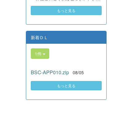
素晴らしい。異文化理解のマイン
いる、全商検定合格支援ポータル
ドが自然と身についている」と、
もっと見る
サイト『Compath（コンパス）』
賞賛の声をいただきました！ 教室
がさらにバージョンアップいたし
の中だけでなく、地域や世界とい
ました。 今回もユーザーの皆様
う広いフィールドで本領を発揮す
からいただいたアンケートのご意
る教養科生たち。多文化共生社会
見をもとに、BSC部員のプログラ
新着ＤＬ
を引っ張る頼もしい姿に、誇らし
ミングチームがデバッグ（不具合
さでいっぱいです。 教養科生、ど
修正）から新機能の実装までを行
んどん外へ飛び出そう！ その温か
1件
いました。今回のアップデートで
い心と行動力を磨き、世界を笑顔
は、ビジネス計算・簿記・ビジネ
にする魅力的な人材へ成長してい
ス文書・情報処理・商業経済・財
く皆さんを応援しています！
BSC-APP010.zip
08/05
務分析・ビジネスコミュニケーシ
ョンなど各ジャンルに及ぶ計79件
の更新プログラムを一挙にリリー
もっと見る
スしました。 具体的には、各検
定問題数の大幅増加をはじめ、英
語翻訳機能の追加、フォント拡大
など視認性の改善、SEO対策（タ
グの最適化）によるサイト動作の
快適化を実施しました（SEO対策
は全てのプログラムで更新しまし
た）。今後も生徒たちの技術と発