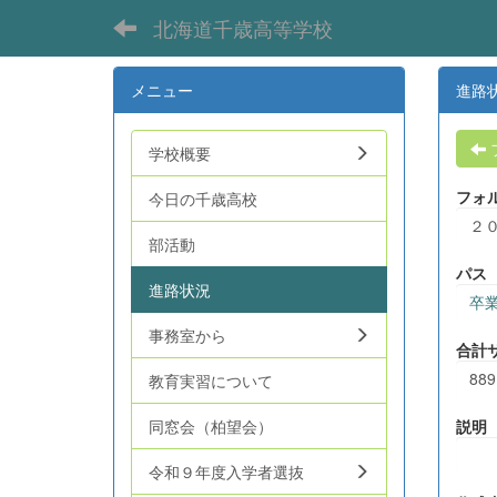
北海道千歳高等学校
メニュー
進路
学校概要
フォ
今日の千歳高校
２
部活動
パス
進路状況
卒
事務室から
合計
889
教育実習について
同窓会（柏望会）
説明
令和９年度入学者選抜