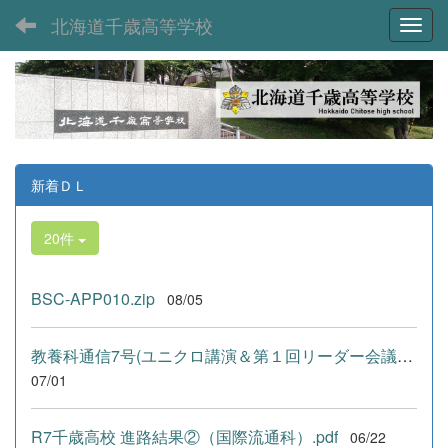
北海道千歳高等学校
Toggl
新着ＤＬ
20件
BSC-APP010.zip
08/05
教養科通信7号(ユニクロ講演＆第１回リーダー会議) .pdf
07/01
R7千歳高校 進路結果②（国際流通科）.pdf
06/22