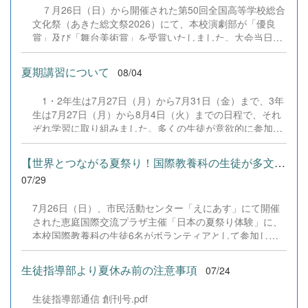
７月26日（日）から開催された第50回全国高等学校総合
文化祭（あきた総文祭2026）にて、本校演劇部が「優良
賞」及び「舞台美術賞」を受賞いたしました。大会当日
は、本校の部員たちもこれまで積み重ねてきた練習の成果
を存分に発揮し、堂々と舞台に立ちました。緊張感のある
夏期講習について
08/04
全国の舞台において、一人一人が役割を果たし、心を込め
た演技と表現を披露することができました。 また、今回
1・2年生は7月27日（月）から7月31日（金）まで、3年
の全国大会出場にあたり、多大なるご支援・ご協力をいた
生は7月27日（月）から8月4日（火）までの日程で、それ
だきました企業の皆様、ならびに心温まるご寄付や温かい
ぞれ学習に取り組みました。多くの生徒が意欲的に参加
ご声援を寄せてくださった地域の皆様方に、心より感謝申
し、これまでの学習内容の復習や発展的な内容、受験に向
し上げます。皆様からの温かいご支援が部員たちの大きな
けた学習などに真剣に取り組む姿が見られました。夏期講
励みとなり、全国の舞台で最高のパフォーマンスと演技を
【世界とつながる夏祭り！国際教養科の生徒が多文化共生ボランテ...
習で身に付けた学習習慣や知識を、今後の学校生活や学習
届けることができました。今回の経験を糧に、さらに表現
07/29
に生かし、一人一人がさらなる成長につなげてくれること
力に磨きをかけ、今後も活動してまいります。引き続き、
を期待しています。 &nbsp;
本校演劇部への変わらぬご声援をよろしくお願いいたしま
7月26日（日）、市民活動センター「えにあす」にて開催
す。 &nbsp;
された恵庭国際交流プラザ主催「日本の夏祭り体験」に、
本校国際教養科の生徒6名がボランティアとして参加しま
した！ 会場にはウクライナ、ネパール、アフガニスタンな
ど多国籍な参加者が集まり、ヨーヨー釣りや綿あめ、盆踊
生徒指導部より夏休み前の注意事項
07/24
りなどを満喫。浴衣姿でイベントを彩った1年生や、経験
を生かして頼もしく場を仕切る3年生など、生徒たちは言
生徒指導部通信 創刊号.pdf
葉や国境を超えて笑顔で交流を深めました。 主催者の方か