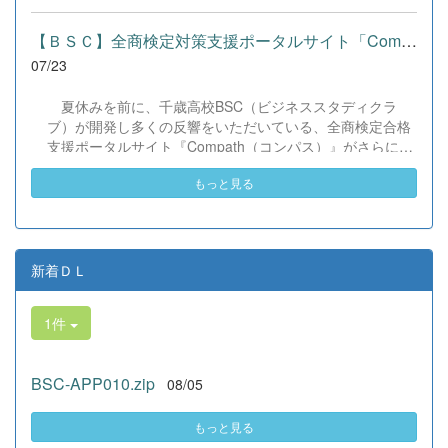
らは、「国籍や年齢を問わず笑顔で寄り添い、自分で考え
て動く姿が素晴らしい。異文化理解のマインドが自然と身
【ＢＳＣ】全商検定対策支援ポータルサイト「Compath（コンパス）...
についている」と、賞賛の声をいただきました！ 教室の中
07/23
だけでなく、地域や世界という広いフィールドで本領を発
揮する教養科生たち。多文化共生社会を引っ張る頼もしい
夏休みを前に、千歳高校BSC（ビジネススタディクラ
姿に、誇らしさでいっぱいです。 教養科生、どんどん外へ
ブ）が開発し多くの反響をいただいている、全商検定合格
飛び出そう！ その温かい心と行動力を磨き、世界を笑顔に
支援ポータルサイト『Compath（コンパス）』がさらにバ
する魅力的な人材へ成長していく皆さんを応援していま
ージョンアップいたしました。 今回もユーザーの皆様か
す！
もっと見る
らいただいたアンケートのご意見をもとに、BSC部員のプ
ログラミングチームがデバッグ（不具合修正）から新機能
の実装までを行いました。今回のアップデートでは、ビジ
ネス計算・簿記・ビジネス文書・情報処理・商業経済・財
務分析・ビジネスコミュニケーションなど各ジャンルに及
新着ＤＬ
ぶ計79件の更新プログラムを一挙にリリースしました。
具体的には、各検定問題数の大幅増加をはじめ、英語翻訳
1件
機能の追加、フォント拡大など視認性の改善、SEO対策
（タグの最適化）によるサイト動作の快適化を実施しまし
た（SEO対策は全てのプログラムで更新しました）。今後
BSC-APP010.zip
08/05
も生徒たちの技術と発想力でより学びやすいサイトへと進
化させてまいりますので、検定合格に向けぜひ新しくなっ
た『Compath（コンパス）』をご活用ください。 全商検定
もっと見る
対策支援ポータルサイト「Compath（コンパス）」 ■ 生徒