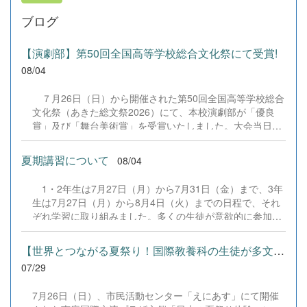
ブログ
【演劇部】第50回全国高等学校総合文化祭にて受賞!
08/04
７月26日（日）から開催された第50回全国高等学校総合
文化祭（あきた総文祭2026）にて、本校演劇部が「優良
賞」及び「舞台美術賞」を受賞いたしました。大会当日
は、本校の部員たちもこれまで積み重ねてきた練習の成果
を存分に発揮し、堂々と舞台に立ちました。緊張感のある
夏期講習について
08/04
全国の舞台において、一人一人が役割を果たし、心を込め
た演技と表現を披露することができました。 また、今回
1・2年生は7月27日（月）から7月31日（金）まで、3年
の全国大会出場にあたり、多大なるご支援・ご協力をいた
生は7月27日（月）から8月4日（火）までの日程で、それ
だきました企業の皆様、ならびに心温まるご寄付や温かい
ぞれ学習に取り組みました。多くの生徒が意欲的に参加
ご声援を寄せてくださった地域の皆様方に、心より感謝申
し、これまでの学習内容の復習や発展的な内容、受験に向
し上げます。皆様からの温かいご支援が部員たちの大きな
けた学習などに真剣に取り組む姿が見られました。夏期講
励みとなり、全国の舞台で最高のパフォーマンスと演技を
【世界とつながる夏祭り！国際教養科の生徒が多文化共生ボランテ...
習で身に付けた学習習慣や知識を、今後の学校生活や学習
届けることができました。今回の経験を糧に、さらに表現
07/29
に生かし、一人一人がさらなる成長につなげてくれること
力に磨きをかけ、今後も活動してまいります。引き続き、
を期待しています。 &nbsp;
本校演劇部への変わらぬご声援をよろしくお願いいたしま
7月26日（日）、市民活動センター「えにあす」にて開催
す。 &nbsp;