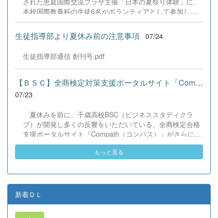
された恵庭国際交流プラザ主催「日本の夏祭り体験」に、
本校国際教養科の生徒6名がボランティアとして参加しま
した！ 会場にはウクライナ、ネパール、アフガニスタンな
ど多国籍な参加者が集まり、ヨーヨー釣りや綿あめ、盆踊
生徒指導部より夏休み前の注意事項
07/24
りなどを満喫。浴衣姿でイベントを彩った1年生や、経験
を生かして頼もしく場を仕切る3年生など、生徒たちは言
生徒指導部通信 創刊号.pdf
葉や国境を超えて笑顔で交流を深めました。 主催者の方か
らは、「国籍や年齢を問わず笑顔で寄り添い、自分で考え
て動く姿が素晴らしい。異文化理解のマインドが自然と身
【ＢＳＣ】全商検定対策支援ポータルサイト「Compath（コンパス）...
についている」と、賞賛の声をいただきました！ 教室の中
07/23
だけでなく、地域や世界という広いフィールドで本領を発
揮する教養科生たち。多文化共生社会を引っ張る頼もしい
夏休みを前に、千歳高校BSC（ビジネススタディクラ
姿に、誇らしさでいっぱいです。 教養科生、どんどん外へ
ブ）が開発し多くの反響をいただいている、全商検定合格
飛び出そう！ その温かい心と行動力を磨き、世界を笑顔に
支援ポータルサイト『Compath（コンパス）』がさらにバ
する魅力的な人材へ成長していく皆さんを応援していま
ージョンアップいたしました。 今回もユーザーの皆様か
す！
もっと見る
らいただいたアンケートのご意見をもとに、BSC部員のプ
ログラミングチームがデバッグ（不具合修正）から新機能
の実装までを行いました。今回のアップデートでは、ビジ
ネス計算・簿記・ビジネス文書・情報処理・商業経済・財
務分析・ビジネスコミュニケーションなど各ジャンルに及
新着ＤＬ
ぶ計79件の更新プログラムを一挙にリリースしました。
具体的には、各検定問題数の大幅増加をはじめ、英語翻訳