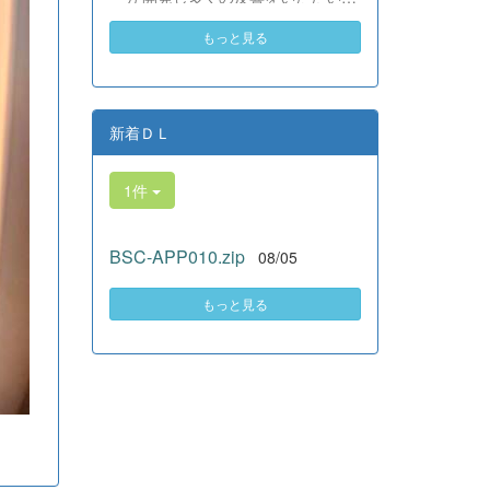
素晴らしい。異文化理解のマイン
いる、全商検定合格支援ポータル
ドが自然と身についている」と、
もっと見る
サイト『Compath（コンパス）』
賞賛の声をいただきました！ 教室
がさらにバージョンアップいたし
の中だけでなく、地域や世界とい
ました。 今回もユーザーの皆様
う広いフィールドで本領を発揮す
からいただいたアンケートのご意
る教養科生たち。多文化共生社会
見をもとに、BSC部員のプログラ
新着ＤＬ
を引っ張る頼もしい姿に、誇らし
ミングチームがデバッグ（不具合
さでいっぱいです。 教養科生、ど
修正）から新機能の実装までを行
んどん外へ飛び出そう！ その温か
1件
いました。今回のアップデートで
い心と行動力を磨き、世界を笑顔
は、ビジネス計算・簿記・ビジネ
にする魅力的な人材へ成長してい
ス文書・情報処理・商業経済・財
く皆さんを応援しています！
BSC-APP010.zip
08/05
務分析・ビジネスコミュニケーシ
ョンなど各ジャンルに及ぶ計79件
の更新プログラムを一挙にリリー
もっと見る
スしました。 具体的には、各検
定問題数の大幅増加をはじめ、英
語翻訳機能の追加、フォント拡大
など視認性の改善、SEO対策（タ
グの最適化）によるサイト動作の
快適化を実施しました（SEO対策
は全てのプログラムで更新しまし
た）。今後も生徒たちの技術と発