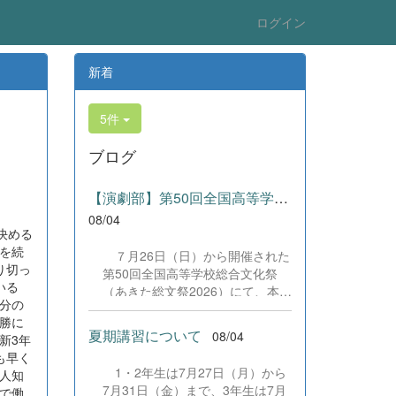
ログイン
新着
5件
ブログ
【演劇部】第50回全国高等学校総合文化祭にて受賞!
08/04
決める
を続
７月26日（日）から開催された
り切っ
第50回全国高等学校総合文化祭
ている
（あきた総文祭2026）にて、本校
分の
演劇部が「優良賞」及び「舞台美
勝に
術賞」を受賞いたしました。大会
夏期講習について
08/04
新3年
当日は、本校の部員たちもこれま
も早く
で積み重ねてきた練習の成果を存
1・2年生は7月27日（月）から
人知
分に発揮し、堂々と舞台に立ちま
7月31日（金）まで、3年生は7月
で働