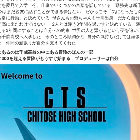
とを夢見て入学 今、仕事でいくつかの言葉を話している 勤務先は新
今はまだ親友に話すことができる夢はない だからこそ「気になったも
ら常に行動」と決めている 母さんもお爺ちゃんも千高出身 だから自分
千高に来たわけではない 2人とは違う3年間を過ごすと決めている 
える3年間にすることは自分への約束 世界の人と繋がるという夢を追い
れ千歳高校へ入学した 今のところ順調かな 自分の気持ちだけでは頑張
た 仲間の頑張りが自分を支えてくれた
にあるのは千歳高校の中にある冒険のほんの一部
い300を超える冒険がもうすぐ始まる プロデューサーは自分