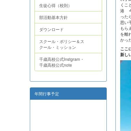
くこ
生徒心得（校則）
港 
った
部活動基本方針
思い
もら
ダウンロード
を離
かっ
スクール・ポリシー＆ス
クール・ミッション
ここ
新し
千歳高校公式Instgram・
千歳高校公式note
年間行事予定