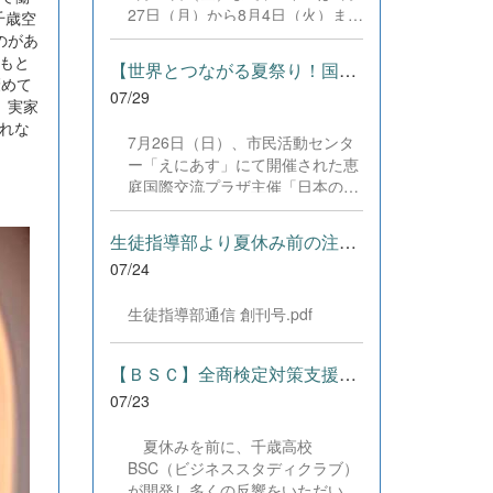
した。緊張感のある全国の舞台に
27日（月）から8月4日（火）まで
千歳空
おいて、一人一人が役割を果た
の日程で、それぞれ学習に取り組
のがあ
し、心を込めた演技と表現を披露
みました。多くの生徒が意欲的に
もと
することができました。 また、
【世界とつながる夏祭り！国際教養科の生徒が多文化共生ボランテ...
参加し、これまでの学習内容の復
褒めて
今回の全国大会出場にあたり、多
07/29
習や発展的な内容、受験に向けた
、実家
大なるご支援・ご協力をいただき
学習などに真剣に取り組む姿が見
れな
ました企業の皆様、ならびに心温
7月26日（日）、市民活動センタ
られました。夏期講習で身に付け
まるご寄付や温かいご声援を寄せ
ー「えにあす」にて開催された恵
た学習習慣や知識を、今後の学校
てくださった地域の皆様方に、心
庭国際交流プラザ主催「日本の夏
生活や学習に生かし、一人一人が
より感謝申し上げます。皆様から
祭り体験」に、本校国際教養科の
さらなる成長につなげてくれるこ
の温かいご支援が部員たちの大き
生徒6名がボランティアとして参
とを期待しています。 &nbsp;
生徒指導部より夏休み前の注意事項
な励みとなり、全国の舞台で最高
加しました！ 会場にはウクライ
のパフォーマンスと演技を届ける
07/24
ナ、ネパール、アフガニスタンな
ことができました。今回の経験を
ど多国籍な参加者が集まり、ヨー
糧に、さらに表現力に磨きをか
生徒指導部通信 創刊号.pdf
ヨー釣りや綿あめ、盆踊りなどを
け、今後も活動してまいります。
満喫。浴衣姿でイベントを彩った
引き続き、本校演劇部への変わら
1年生や、経験を生かして頼もし
【ＢＳＣ】全商検定対策支援ポータルサイト「Compath（コンパス）...
ぬご声援をよろしくお願いいたし
く場を仕切る3年生など、生徒た
ます。 &nbsp;
07/23
ちは言葉や国境を超えて笑顔で交
流を深めました。 主催者の方から
夏休みを前に、千歳高校
は、「国籍や年齢を問わず笑顔で
BSC（ビジネススタディクラブ）
寄り添い、自分で考えて動く姿が
が開発し多くの反響をいただいて