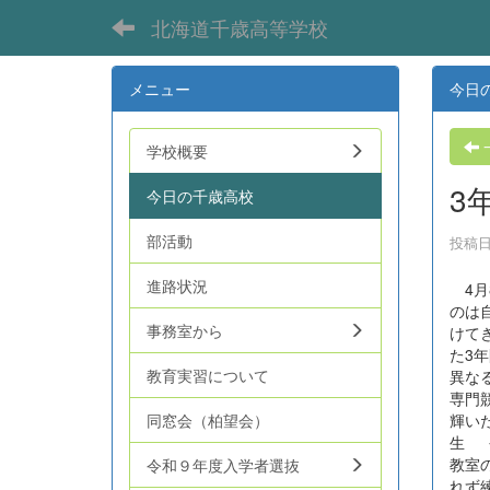
北海道千歳高等学校
メニュー
今日
学校概要
3
今日の千歳高校
部活動
投稿日時
進路状況
4月
のは
事務室から
けて
た3
教育実習について
異な
専門
輝い
同窓会（柏望会）
生 
教室
令和９年度入学者選抜
れず