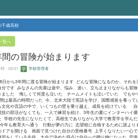
の千歳高校
一覧へ
年間の冒険が始まります
 : 03/31
学校管理者
8日から3年間に渡る冒険が始まります どんな冒険になるのか、それを
自分です みなさんの先輩は途中、悩み、迷い、立ち止まりながらも冒険
きました 悔しくて何度も泣いた チームメイトも泣いていた でもや
年間は最高の時間だった 今、北米大陸で英語を学び、国際感覚を養っ
る文化や言語の中で、いくつもの壁を乗り越え、成長を続けている 自
競技の部活がなくても、一人で練習を続け、3年生の夏にインターハイ優
た 学校の先生になりたくて、高校生でありながら大学で教育学を学んだ
今年も教育大へ通う 行動が夢の力に 志望校に合格するために誰より
のドアを開ける 画面で見つけた自分の受検番号 上手くなりたい一心で
練習をしている生徒 大会で決めた得点は自分への贈り物になった 空港