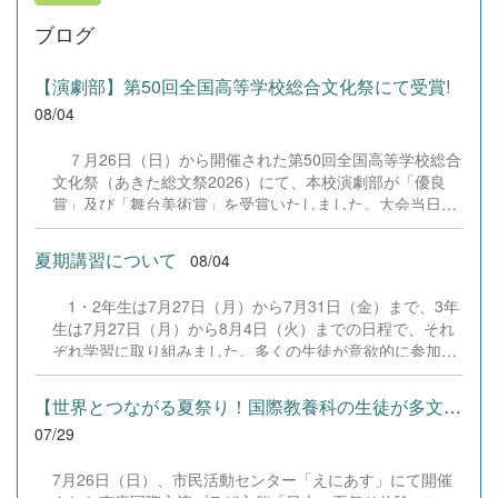
ブログ
【演劇部】第50回全国高等学校総合文化祭にて受賞!
08/04
７月26日（日）から開催された第50回全国高等学校総合
文化祭（あきた総文祭2026）にて、本校演劇部が「優良
賞」及び「舞台美術賞」を受賞いたしました。大会当日
は、本校の部員たちもこれまで積み重ねてきた練習の成果
を存分に発揮し、堂々と舞台に立ちました。緊張感のある
夏期講習について
08/04
全国の舞台において、一人一人が役割を果たし、心を込め
た演技と表現を披露することができました。 また、今回
1・2年生は7月27日（月）から7月31日（金）まで、3年
の全国大会出場にあたり、多大なるご支援・ご協力をいた
生は7月27日（月）から8月4日（火）までの日程で、それ
だきました企業の皆様、ならびに心温まるご寄付や温かい
ぞれ学習に取り組みました。多くの生徒が意欲的に参加
ご声援を寄せてくださった地域の皆様方に、心より感謝申
し、これまでの学習内容の復習や発展的な内容、受験に向
し上げます。皆様からの温かいご支援が部員たちの大きな
けた学習などに真剣に取り組む姿が見られました。夏期講
励みとなり、全国の舞台で最高のパフォーマンスと演技を
【世界とつながる夏祭り！国際教養科の生徒が多文化共生ボランテ...
習で身に付けた学習習慣や知識を、今後の学校生活や学習
届けることができました。今回の経験を糧に、さらに表現
07/29
に生かし、一人一人がさらなる成長につなげてくれること
力に磨きをかけ、今後も活動してまいります。引き続き、
を期待しています。 &nbsp;
本校演劇部への変わらぬご声援をよろしくお願いいたしま
7月26日（日）、市民活動センター「えにあす」にて開催
す。 &nbsp;