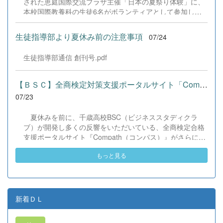
された恵庭国際交流プラザ主催「日本の夏祭り体験」に、
本校国際教養科の生徒6名がボランティアとして参加しま
した！ 会場にはウクライナ、ネパール、アフガニスタンな
ど多国籍な参加者が集まり、ヨーヨー釣りや綿あめ、盆踊
生徒指導部より夏休み前の注意事項
07/24
りなどを満喫。浴衣姿でイベントを彩った1年生や、経験
を生かして頼もしく場を仕切る3年生など、生徒たちは言
生徒指導部通信 創刊号.pdf
葉や国境を超えて笑顔で交流を深めました。 主催者の方か
らは、「国籍や年齢を問わず笑顔で寄り添い、自分で考え
て動く姿が素晴らしい。異文化理解のマインドが自然と身
【ＢＳＣ】全商検定対策支援ポータルサイト「Compath（コンパス）...
についている」と、賞賛の声をいただきました！ 教室の中
07/23
だけでなく、地域や世界という広いフィールドで本領を発
揮する教養科生たち。多文化共生社会を引っ張る頼もしい
夏休みを前に、千歳高校BSC（ビジネススタディクラ
姿に、誇らしさでいっぱいです。 教養科生、どんどん外へ
ブ）が開発し多くの反響をいただいている、全商検定合格
飛び出そう！ その温かい心と行動力を磨き、世界を笑顔に
支援ポータルサイト『Compath（コンパス）』がさらにバ
する魅力的な人材へ成長していく皆さんを応援していま
ージョンアップいたしました。 今回もユーザーの皆様か
す！
もっと見る
らいただいたアンケートのご意見をもとに、BSC部員のプ
ログラミングチームがデバッグ（不具合修正）から新機能
の実装までを行いました。今回のアップデートでは、ビジ
ネス計算・簿記・ビジネス文書・情報処理・商業経済・財
務分析・ビジネスコミュニケーションなど各ジャンルに及
新着ＤＬ
ぶ計79件の更新プログラムを一挙にリリースしました。
具体的には、各検定問題数の大幅増加をはじめ、英語翻訳