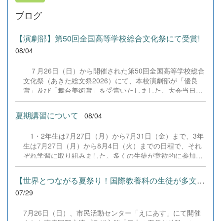
ブログ
【演劇部】第50回全国高等学校総合文化祭にて受賞!
08/04
７月26日（日）から開催された第50回全国高等学校総合
文化祭（あきた総文祭2026）にて、本校演劇部が「優良
賞」及び「舞台美術賞」を受賞いたしました。大会当日
は、本校の部員たちもこれまで積み重ねてきた練習の成果
を存分に発揮し、堂々と舞台に立ちました。緊張感のある
夏期講習について
08/04
全国の舞台において、一人一人が役割を果たし、心を込め
た演技と表現を披露することができました。 また、今回
1・2年生は7月27日（月）から7月31日（金）まで、3年
の全国大会出場にあたり、多大なるご支援・ご協力をいた
生は7月27日（月）から8月4日（火）までの日程で、それ
だきました企業の皆様、ならびに心温まるご寄付や温かい
ぞれ学習に取り組みました。多くの生徒が意欲的に参加
ご声援を寄せてくださった地域の皆様方に、心より感謝申
し、これまでの学習内容の復習や発展的な内容、受験に向
し上げます。皆様からの温かいご支援が部員たちの大きな
けた学習などに真剣に取り組む姿が見られました。夏期講
励みとなり、全国の舞台で最高のパフォーマンスと演技を
【世界とつながる夏祭り！国際教養科の生徒が多文化共生ボランテ...
習で身に付けた学習習慣や知識を、今後の学校生活や学習
届けることができました。今回の経験を糧に、さらに表現
07/29
に生かし、一人一人がさらなる成長につなげてくれること
力に磨きをかけ、今後も活動してまいります。引き続き、
を期待しています。 &nbsp;
本校演劇部への変わらぬご声援をよろしくお願いいたしま
7月26日（日）、市民活動センター「えにあす」にて開催
す。 &nbsp;