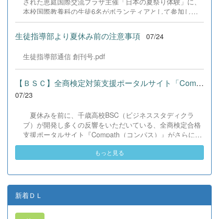
された恵庭国際交流プラザ主催「日本の夏祭り体験」に、
本校国際教養科の生徒6名がボランティアとして参加しま
した！ 会場にはウクライナ、ネパール、アフガニスタンな
ど多国籍な参加者が集まり、ヨーヨー釣りや綿あめ、盆踊
生徒指導部より夏休み前の注意事項
07/24
りなどを満喫。浴衣姿でイベントを彩った1年生や、経験
を生かして頼もしく場を仕切る3年生など、生徒たちは言
生徒指導部通信 創刊号.pdf
葉や国境を超えて笑顔で交流を深めました。 主催者の方か
らは、「国籍や年齢を問わず笑顔で寄り添い、自分で考え
て動く姿が素晴らしい。異文化理解のマインドが自然と身
【ＢＳＣ】全商検定対策支援ポータルサイト「Compath（コンパス）...
についている」と、賞賛の声をいただきました！ 教室の中
07/23
だけでなく、地域や世界という広いフィールドで本領を発
揮する教養科生たち。多文化共生社会を引っ張る頼もしい
夏休みを前に、千歳高校BSC（ビジネススタディクラ
姿に、誇らしさでいっぱいです。 教養科生、どんどん外へ
ブ）が開発し多くの反響をいただいている、全商検定合格
飛び出そう！ その温かい心と行動力を磨き、世界を笑顔に
支援ポータルサイト『Compath（コンパス）』がさらにバ
する魅力的な人材へ成長していく皆さんを応援していま
ージョンアップいたしました。 今回もユーザーの皆様か
す！
もっと見る
らいただいたアンケートのご意見をもとに、BSC部員のプ
ログラミングチームがデバッグ（不具合修正）から新機能
の実装までを行いました。今回のアップデートでは、ビジ
ネス計算・簿記・ビジネス文書・情報処理・商業経済・財
務分析・ビジネスコミュニケーションなど各ジャンルに及
新着ＤＬ
ぶ計79件の更新プログラムを一挙にリリースしました。
具体的には、各検定問題数の大幅増加をはじめ、英語翻訳