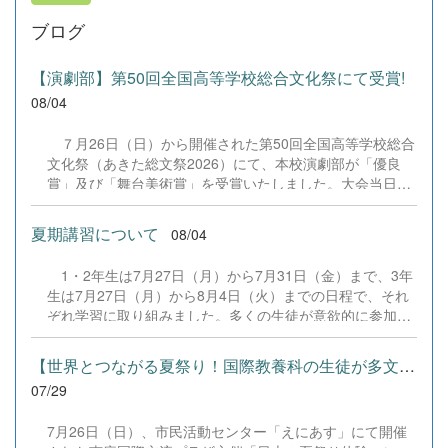
ブログ
【演劇部】第50回全国高等学校総合文化祭にて受賞!
08/04
７月26日（日）から開催された第50回全国高等学校総合
文化祭（あきた総文祭2026）にて、本校演劇部が「優良
賞」及び「舞台美術賞」を受賞いたしました。大会当日
は、本校の部員たちもこれまで積み重ねてきた練習の成果
を存分に発揮し、堂々と舞台に立ちました。緊張感のある
夏期講習について
08/04
全国の舞台において、一人一人が役割を果たし、心を込め
た演技と表現を披露することができました。 また、今回
1・2年生は7月27日（月）から7月31日（金）まで、3年
の全国大会出場にあたり、多大なるご支援・ご協力をいた
生は7月27日（月）から8月4日（火）までの日程で、それ
だきました企業の皆様、ならびに心温まるご寄付や温かい
ぞれ学習に取り組みました。多くの生徒が意欲的に参加
ご声援を寄せてくださった地域の皆様方に、心より感謝申
し、これまでの学習内容の復習や発展的な内容、受験に向
し上げます。皆様からの温かいご支援が部員たちの大きな
けた学習などに真剣に取り組む姿が見られました。夏期講
励みとなり、全国の舞台で最高のパフォーマンスと演技を
【世界とつながる夏祭り！国際教養科の生徒が多文化共生ボランテ...
習で身に付けた学習習慣や知識を、今後の学校生活や学習
届けることができました。今回の経験を糧に、さらに表現
07/29
に生かし、一人一人がさらなる成長につなげてくれること
力に磨きをかけ、今後も活動してまいります。引き続き、
を期待しています。 &nbsp;
本校演劇部への変わらぬご声援をよろしくお願いいたしま
7月26日（日）、市民活動センター「えにあす」にて開催
す。 &nbsp;