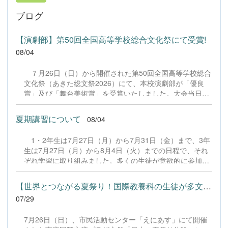
ブログ
【演劇部】第50回全国高等学校総合文化祭にて受賞!
08/04
７月26日（日）から開催された第50回全国高等学校総合
文化祭（あきた総文祭2026）にて、本校演劇部が「優良
賞」及び「舞台美術賞」を受賞いたしました。大会当日
は、本校の部員たちもこれまで積み重ねてきた練習の成果
を存分に発揮し、堂々と舞台に立ちました。緊張感のある
夏期講習について
08/04
全国の舞台において、一人一人が役割を果たし、心を込め
た演技と表現を披露することができました。 また、今回
1・2年生は7月27日（月）から7月31日（金）まで、3年
の全国大会出場にあたり、多大なるご支援・ご協力をいた
生は7月27日（月）から8月4日（火）までの日程で、それ
だきました企業の皆様、ならびに心温まるご寄付や温かい
ぞれ学習に取り組みました。多くの生徒が意欲的に参加
ご声援を寄せてくださった地域の皆様方に、心より感謝申
し、これまでの学習内容の復習や発展的な内容、受験に向
し上げます。皆様からの温かいご支援が部員たちの大きな
けた学習などに真剣に取り組む姿が見られました。夏期講
励みとなり、全国の舞台で最高のパフォーマンスと演技を
【世界とつながる夏祭り！国際教養科の生徒が多文化共生ボランテ...
習で身に付けた学習習慣や知識を、今後の学校生活や学習
届けることができました。今回の経験を糧に、さらに表現
07/29
に生かし、一人一人がさらなる成長につなげてくれること
力に磨きをかけ、今後も活動してまいります。引き続き、
を期待しています。 &nbsp;
本校演劇部への変わらぬご声援をよろしくお願いいたしま
7月26日（日）、市民活動センター「えにあす」にて開催
す。 &nbsp;