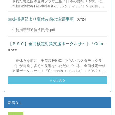
された恵庭国際交流プラザ主催「日本の夏祭り体験」に、
本校国際教養科の生徒6名がボランティアとして参加しま
した！ 会場にはウクライナ、ネパール、アフガニスタンな
ど多国籍な参加者が集まり、ヨーヨー釣りや綿あめ、盆踊
生徒指導部より夏休み前の注意事項
07/24
りなどを満喫。浴衣姿でイベントを彩った1年生や、経験
を生かして頼もしく場を仕切る3年生など、生徒たちは言
生徒指導部通信 創刊号.pdf
葉や国境を超えて笑顔で交流を深めました。 主催者の方か
らは、「国籍や年齢を問わず笑顔で寄り添い、自分で考え
て動く姿が素晴らしい。異文化理解のマインドが自然と身
【ＢＳＣ】全商検定対策支援ポータルサイト「Compath（コンパス）...
についている」と、賞賛の声をいただきました！ 教室の中
07/23
だけでなく、地域や世界という広いフィールドで本領を発
揮する教養科生たち。多文化共生社会を引っ張る頼もしい
夏休みを前に、千歳高校BSC（ビジネススタディクラ
姿に、誇らしさでいっぱいです。 教養科生、どんどん外へ
ブ）が開発し多くの反響をいただいている、全商検定合格
飛び出そう！ その温かい心と行動力を磨き、世界を笑顔に
支援ポータルサイト『Compath（コンパス）』がさらにバ
する魅力的な人材へ成長していく皆さんを応援していま
ージョンアップいたしました。 今回もユーザーの皆様か
す！
もっと見る
らいただいたアンケートのご意見をもとに、BSC部員のプ
ログラミングチームがデバッグ（不具合修正）から新機能
の実装までを行いました。今回のアップデートでは、ビジ
ネス計算・簿記・ビジネス文書・情報処理・商業経済・財
務分析・ビジネスコミュニケーションなど各ジャンルに及
新着ＤＬ
ぶ計79件の更新プログラムを一挙にリリースしました。
具体的には、各検定問題数の大幅増加をはじめ、英語翻訳