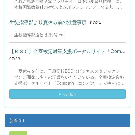
された恵庭国際交流プラザ主催「日本の夏祭り体験」に、
本校国際教養科の生徒6名がボランティアとして参加しま
した！ 会場にはウクライナ、ネパール、アフガニスタンな
ど多国籍な参加者が集まり、ヨーヨー釣りや綿あめ、盆踊
生徒指導部より夏休み前の注意事項
07/24
りなどを満喫。浴衣姿でイベントを彩った1年生や、経験
を生かして頼もしく場を仕切る3年生など、生徒たちは言
生徒指導部通信 創刊号.pdf
葉や国境を超えて笑顔で交流を深めました。 主催者の方か
らは、「国籍や年齢を問わず笑顔で寄り添い、自分で考え
て動く姿が素晴らしい。異文化理解のマインドが自然と身
【ＢＳＣ】全商検定対策支援ポータルサイト「Compath（コンパス）...
についている」と、賞賛の声をいただきました！ 教室の中
07/23
だけでなく、地域や世界という広いフィールドで本領を発
揮する教養科生たち。多文化共生社会を引っ張る頼もしい
夏休みを前に、千歳高校BSC（ビジネススタディクラ
姿に、誇らしさでいっぱいです。 教養科生、どんどん外へ
ブ）が開発し多くの反響をいただいている、全商検定合格
飛び出そう！ その温かい心と行動力を磨き、世界を笑顔に
支援ポータルサイト『Compath（コンパス）』がさらにバ
する魅力的な人材へ成長していく皆さんを応援していま
ージョンアップいたしました。 今回もユーザーの皆様か
す！
もっと見る
らいただいたアンケートのご意見をもとに、BSC部員のプ
ログラミングチームがデバッグ（不具合修正）から新機能
の実装までを行いました。今回のアップデートでは、ビジ
ネス計算・簿記・ビジネス文書・情報処理・商業経済・財
務分析・ビジネスコミュニケーションなど各ジャンルに及
新着ＤＬ
ぶ計79件の更新プログラムを一挙にリリースしました。
具体的には、各検定問題数の大幅増加をはじめ、英語翻訳